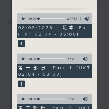
簡介
GIST
2. 「夜祭香羅塚」
0
由 張寶強、白楊 主唱
seconds
00:00
2:47:59
播 出 時 間 ：
of
2
08/05/2026 - 足本 Full
3. 「長憶拾釵人」
hours,
星 期 一 至 六 ： 凌 晨 二 時 至 五 時
(HKT 02:04 - 05:00)
47
由 羅家英、梁少芯 主唱
minutes,
59
seconds
4. 「焚香記之情探」
主 持 ： 丁家湘、李偉圖、黃可柔、林司敏
由 黃千歲、鳳凰女 主唱
0
seconds
00:00
56:00
更多...
香港電台第五台由2014年7月28日凌晨二時開始，推出
of
5. 「唐宮驚艷」
56
第一部份 Part 1 (HKT
由 何華棧、尹飛燕 主唱
minutes,
每週6天，逢星期一至六凌晨二時至五時的粵曲節目，
02:04 - 03:00)
0
seconds
最新
務求令每一個晚上越夜「粤」精彩。
LATEST
6. 「羅成寫書」
由 羅品超 主唱
0
08/08/2026
seconds
00:00
56:09
of
節目內容
56
第二部份 Part 2 (HKT