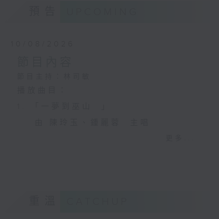
預告
UPCOMING
10/08/2026
節目內容
節目主持：林司敏
播放曲目：
1. 「一夢到巫山 」
由 陳玲玉、鍾麗蓉 主唱
更多...
2. 「楊玉環歸天」
由 李慧 主唱
重溫
CATCHUP
3. 「笑傲江湖之荒山訂情」