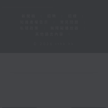
新聞稿
|
招聘
|
招標
|
知識產權告示
|
常見問題
|
私隱政策
|
無障礙播放器
|
其他語言內容
|
© 2026 rthk.hk