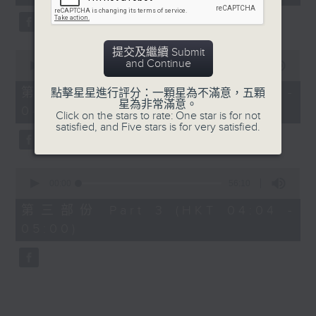
seconds
5. 「鸞飄鳳更飄」
由 黃一鳴、盧筱萍 主唱
提交及繼續 Submit
0
and Continue
seconds
00:00
56:20
of
6. 「花落始逢君」
56
第二部份 Part 2 (HKT 03:04 -
點擊星星進行評分：一顆星為不滿意，五顆
minutes,
星為非常滿意。
由 張月兒、伍木蘭 主唱
04:00)
20
Click on the stars to rate: One star is for not
seconds
satisfied, and Five stars is for very satisfied.
0
seconds
00:00
56:10
of
56
第三部份 Part 3 (HKT 04:04 -
minutes,
05:00)
10
seconds