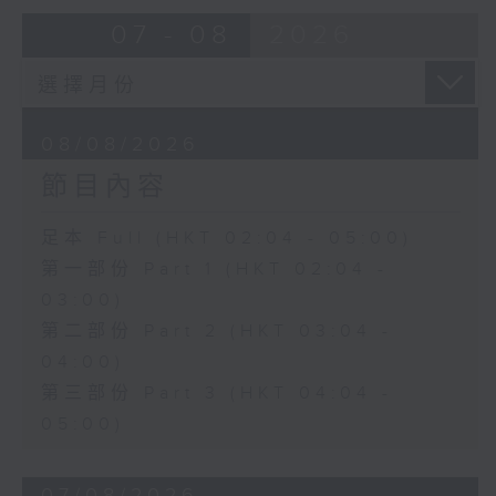
由 崔慶麟、曾慧 主唱
07 - 08
2026
4. 「海棠香影月中搖」
由 嚴淑芳 主唱
08/08/2026
節目內容
5. 「夢會巫山」
由 陳小漢、蔣文端 主唱
足本 Full (HKT 02:04 - 05:00)
第一部份 Part 1 (HKT 02:04 -
6. 「魂夢繞山河」
03:00)
由 李少芳 、許蓓 主唱
第二部份 Part 2 (HKT 03:04 -
04:00)
第三部份 Part 3 (HKT 04:04 -
05:00)
07/08/2026