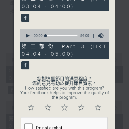
minutes,
節目主持：黃可柔
03:04 - 04:00)
9
seconds
播放曲目：
1. 「西廂記之賴柬」
由 白慶賢、王戈丹、梅芬 主唱
0
seconds
00:00
56:09
更多...
of
56
第三部份 Part 3 (HKT
2. 「賣春愁」
minutes,
04:04 - 05:00)
9
0
seconds
由 白楊 主唱
seconds
00:00
2:48:00
of
2
07/08/2026 - 足本 Full (HKT
hours,
02:04 - 05:00)
3. 「風流大俠」
48
您對這個節目的滿意程度？
minutes,
您的意見有助於提升節目質素。
0
由 靳永棠、梁玉卿 主唱
How satisfied are you with this program?
seconds
Your feedback helps to improve the quality of
the program.
0
4. 「人隔萬重山」
☆
☆
☆
☆
☆
seconds
00:00
56:10
of
由 張惠芳、胡美倫 主唱
56
第一部份 Part 1 (HKT 02:04 -
minutes,
03:00)
10