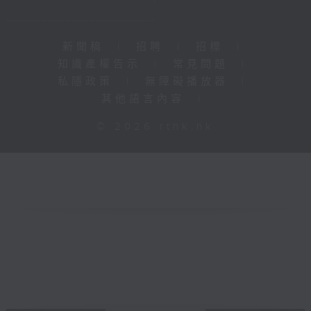
新聞稿
|
招聘
|
招標
|
知識產權告示
|
常見問題
|
私隱政策
|
無障礙播放器
|
其他語言內容
|
© 2026 rthk.hk