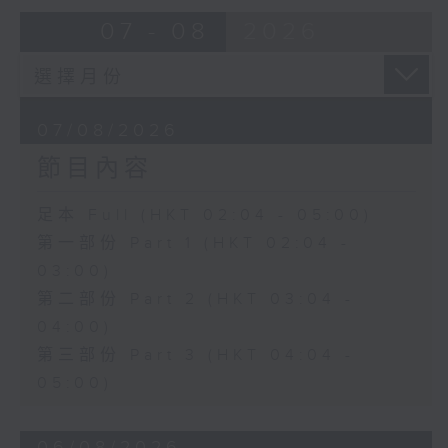
由 蓋鳴暉、尹飛燕 主唱
07 - 08
2026
4. 「火海君臣」
由 龍貫天、丁凡 主唱
07/08/2026
節目內容
5. 「鸞飄鳳更飄」
由 黃一鳴、盧筱萍 主唱
足本 Full (HKT 02:04 - 05:00)
第一部份 Part 1 (HKT 02:04 -
6. 「花落始逢君」
03:00)
由 張月兒、伍木蘭 主唱
第二部份 Part 2 (HKT 03:04 -
04:00)
第三部份 Part 3 (HKT 04:04 -
05:00)
06/08/2026