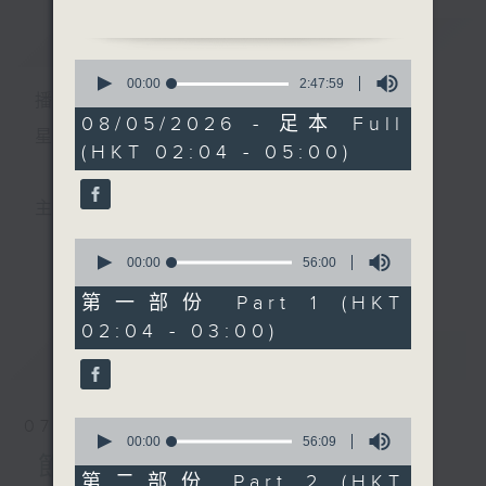
簡介
GIST
2. 「夜祭香羅塚」
0
由 張寶強、白楊 主唱
seconds
00:00
2:47:59
播 出 時 間 ：
of
2
08/05/2026 - 足本 Full
3. 「長憶拾釵人」
hours,
星 期 一 至 六 ： 凌 晨 二 時 至 五 時
(HKT 02:04 - 05:00)
47
由 羅家英、梁少芯 主唱
minutes,
59
seconds
4. 「焚香記之情探」
主 持 ： 丁家湘、李偉圖、黃可柔、林司敏
由 黃千歲、鳳凰女 主唱
0
seconds
00:00
56:00
更多...
香港電台第五台由2014年7月28日凌晨二時開始，推出
of
5. 「唐宮驚艷」
56
第一部份 Part 1 (HKT
由 何華棧、尹飛燕 主唱
minutes,
每週6天，逢星期一至六凌晨二時至五時的粵曲節目，
02:04 - 03:00)
0
seconds
最新
務求令每一個晚上越夜「粤」精彩。
LATEST
6. 「羅成寫書」
由 羅品超 主唱
0
07/08/2026
seconds
00:00
56:09
of
節目內容
56
第二部份 Part 2 (HKT