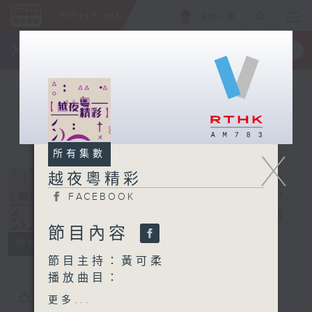
ENG
/
簡
×
全新 RTHK On The Go
取得
一手掌握 RTHK 電台、電視節目
X
所有集數
越夜粵精彩
FACEBOOK
越夜粵精彩
電台直播
節目內容
FACEBOOK
所有集數
節目主持：黃可柔
播放曲目：
1. 「崇禎恨史」
您喜歡這個節目嗎?
更多...
由 蔣艷紅 主唱