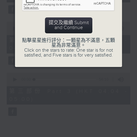
seconds
5. 「橫財就手」
由 何大傻、小飛紅 主唱
提交及繼續 Submit
0
and Continue
seconds
00:00
56:19
of
6. 「花木蘭之柳營步月」
56
第二部份 Part 2 (HKT 03:04 -
點擊星星進行評分：一顆星為不滿意，五顆
minutes,
星為非常滿意。
由 梁耀安、何萍 主唱
04:00)
19
Click on the stars to rate: One star is for not
seconds
satisfied, and Five stars is for very satisfied.
7. 「腸斷大江東」
0
由 劉鳳 主唱
seconds
00:00
56:10
of
56
第三部份 Part 3 (HKT 04:04 -
minutes,
05:00)
10
seconds