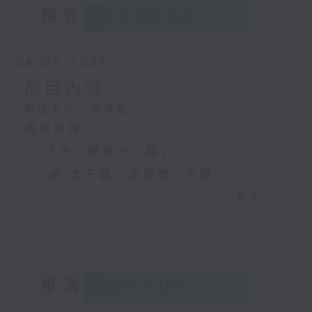
預告
UPCOMING
08/08/2026
節目內容
節目主持：李偉圖
播放曲目：
1. 「十二欄桿十二釵」
由 文千歲、李寶瑩 主唱
更多...
2. 「春暖花開醉杏樓」
由 黃麗冰 主唱
重溫
CATCHUP
3. 「怡紅公子祭瀟湘之葬花」