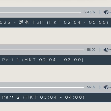
星 期 一 至 六 ： 凌 晨 二 時 至 五 時
師曾、鍾麗蓉、鄧偉凡、曾雲飛、麥秋儂 主唱
2:47:59
主 持 ： 丁家湘、李偉圖、黃可柔、林司敏
成公主雪中情」
2026 - 足本 Full (HKT 02:04 - 05:00)
威、蔣文端 主唱
香港電台第五台由2014年7月28日凌晨二時開始，推出每
令每一個晚上越夜「粤」精彩。
泉怒碎同心結」
Volume
、謝雪心 主唱
56:00
琴怨」
07/08/2026
萍 主唱
art 1 (HKT 02:04 - 03:00)
節目內容
Volume
節目主持：黃可柔
播放曲目：
1. 「西廂記之賴柬」
56:09
由 白慶賢、王戈丹、梅芬 主唱
art 2 (HKT 03:04 - 04:00)
Volume
2. 「賣春愁」