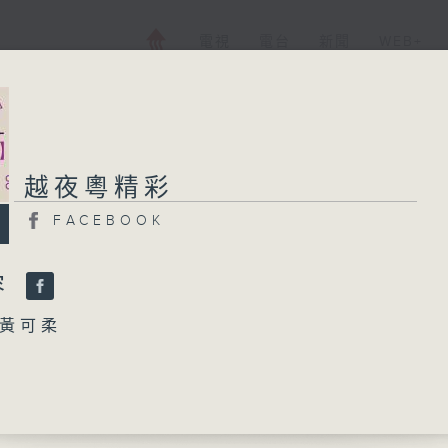
電視
電台
新聞
WEB+
越夜粵精彩
越夜粵精彩
FACEBOOK
FACEBOOK
所有集數
容
黃可柔
您喜歡這個節目嗎?
響馬」
文 主唱
播 出 時 間 ：
哭晴雯(上卷)」