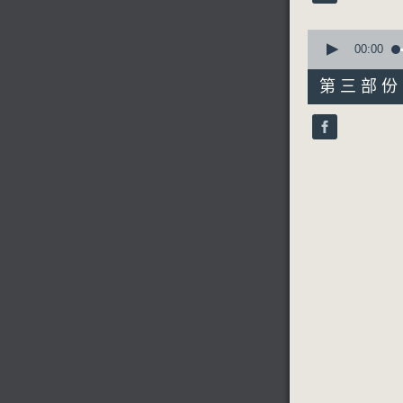
90%
0
seconds
00:00
of
56
第三部份 P
minutes,
9
seconds
90%