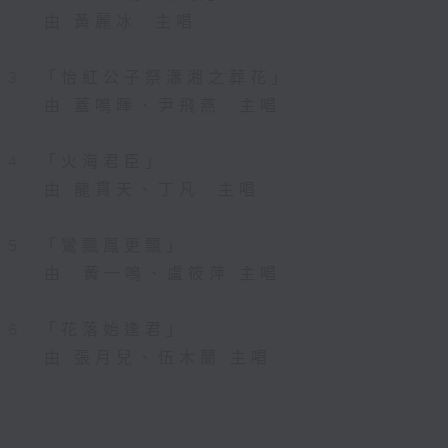
由 黃麗冰 主唱
3. 「怡紅公子祭瀟湘之葬花」
由 蓋鳴暉、尹飛燕 主唱
4. 「火海君臣」
由 龍貫天、丁凡 主唱
5. 「鸞飄鳳更飄」
由 黃一鳴、盧筱萍 主唱
6. 「花落始逢君」
由 張月兒、伍木蘭 主唱