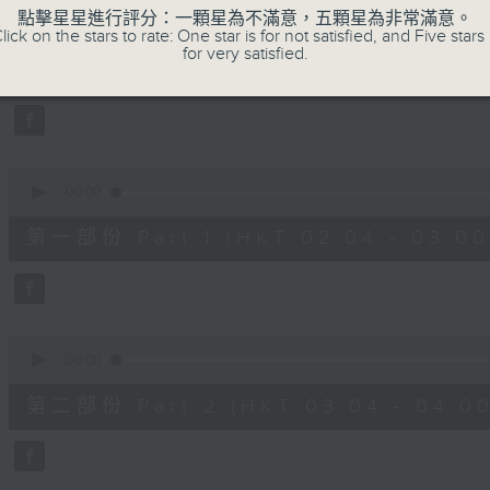
0
點擊星星進行評分：一顆星為不滿意，五顆星為非常滿意。
seconds
00:00
lick on the stars to rate: One star is for not satisfied, and Five stars 
of
for very satisfied.
2
07/08/2026 - 足本 Full (HKT 02:04
hours,
48
minutes,
0
seconds
Volume
90%
0
seconds
00:00
of
56
第一部份 Part 1 (HKT 02:04 - 03:00
minutes,
10
seconds
Volume
90%
0
seconds
00:00
of
56
第二部份 Part 2 (HKT 03:04 - 04:00
minutes,
19
seconds
Volume
90%