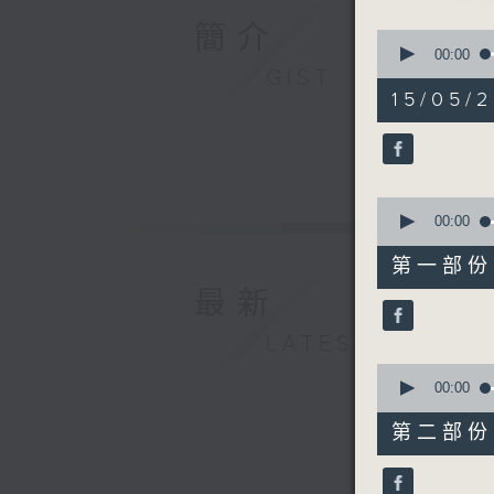
由 新馬
簡介
0
seconds
00:00
of
GIST
3. 「文
2
15/05/
由 梁漢
hours,
47
minutes,
4. 「龍
59
seconds
由 李龍
90%
0
seconds
00:00
5. 「文君
of
56
由 盧秋
第一部份 P
minutes,
0
最新
seconds
90%
LATEST
0
seconds
00:00
of
56
第二部份 P
minutes,
9
seconds