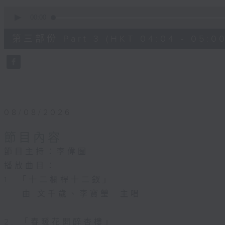
0
seconds
00:00
of
56
第三部份 Part 3 (HKT 04:04 - 05:00
minutes,
10
seconds
Volume
90%
08/08/2026
節目內容
節目主持：李偉圖
播放曲目：
1. 「十二欄桿十二釵」
由 文千歲、李寶瑩 主唱
2. 「春暖花開醉杏樓」