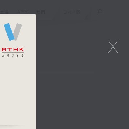
重溫
APPS
我們
ENG
/
簡
X