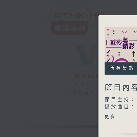
所有集數
節目內
電台直播
節目主持：
播放曲目：
1. 「山東
更多...
由 郭少
2. 「寶玉