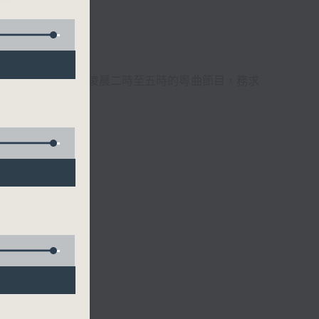
週6天，逢星期一至六凌晨二時至五時的粵曲節目，務求