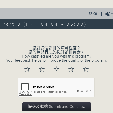
由 白楊 主唱
56:09
3. 「風流大俠」
art 3 (HKT 04:04 - 05:00)
由 靳永棠、梁玉卿 主唱
Volume
4. 「人隔萬重山」
由 張惠芳、胡美倫 主唱
您對這個節目的滿意程度？
您的意見有助於提升節目質素。
How satisfied are you with this program?
5. 「橫財就手」
Your feedback helps to improve the quality of the program.
由 何大傻、小飛紅 主唱
☆
☆
☆
☆
☆
6. 「花木蘭之柳營步月」
由 梁耀安、何萍 主唱
7. 「腸斷大江東」
提交及繼續 Submit and Continue
由 劉鳳 主唱