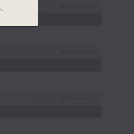
2:48:00
is
 - 05:00)
56:10
)
56:19
)