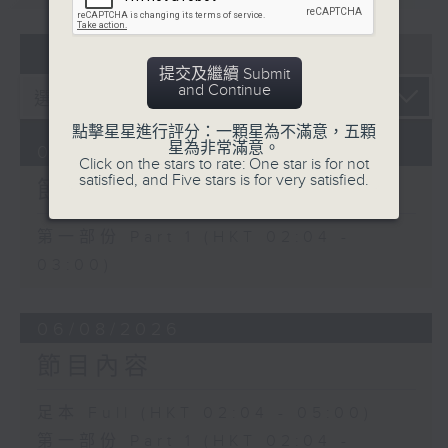
5. 「橫財就手」
07 - 08
2026
由 何大傻、小飛紅 主唱
提交及繼續 Submit
and Continue
6. 「花木蘭之柳營步月」
點擊星星進行評分：一顆星為不滿意，五顆
星為非常滿意。
07/08/2026
由 梁耀安、何萍 主唱
Click on the stars to rate: One star is for not
satisfied, and Five stars is for very satisfied.
節目內容
7. 「腸斷大江東」
第一部份 Part 1 (HKT 02:04 -
由 劉鳳 主唱
03:00)
06/08/2026
節目內容
足本 Full (HKT 02:04 - 05:00)
第一部份 Part 1 (HKT 02:04 -