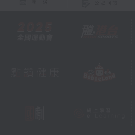
聯 絡
公眾回饋