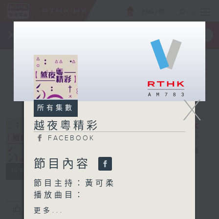
ENG
/
簡
×
全新 RTHK On The Go
取得
一手掌握 RTHK 電台、電視節目
X
所有集數
越夜粵精彩
FACEBOOK
越夜粵精彩
電台直播
節目內容
FACEBOOK
所有集數
節目主持：黃可柔
播放曲目：
1. 「山東響馬」
您喜歡這個節目嗎?
更多...
由 郭少文 主唱