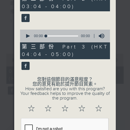
seconds
節目主持：黃可柔
03:04 - 04:00)
播放曲目：
1. 「西廂記之賴柬」
由 白慶賢、王戈丹、梅芬 主唱
0
seconds
00:00
00:00
更多...
of
0
第三部份 Part 3 (HKT
2. 「賣春愁」
seconds
04:04 - 05:00)
0
由 白楊 主唱
seconds
00:00
00:00
of
0
07/08/2026 - 第一部份 Part 1
seconds
(HKT 02:04 - 03:00)
3. 「風流大俠」
您對這個節目的滿意程度？
您的意見有助於提升節目質素。
由 靳永棠、梁玉卿 主唱
How satisfied are you with this program?
Your feedback helps to improve the quality of
the program.
4. 「人隔萬重山」
☆
☆
☆
☆
☆
由 張惠芳、胡美倫 主唱
重溫
CATCHUP