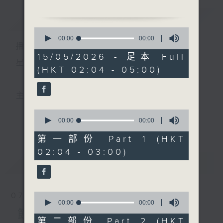
簡介
GIST
2. 「寶玉哭晴雯(上卷)」
0
由 新馬師曾、鍾麗蓉、鄧
seconds
00:00
00:00
播 出 時 間 ：
of
偉凡、曾雲飛、麥秋儂 主唱
0
15/05/2026 - 足本 Full
seconds
星 期 一 至 六 ： 凌 晨 二 時 至 五 時
(HKT 02:04 - 05:00)
3. 「文成公主雪中情」
由 梁漢威、蔣文端 主唱
主 持 ： 丁家湘、李偉圖、黃可柔、林司敏
4. 「龍泉怒碎同心結」
0
由 李龍、謝雪心 主唱
seconds
00:00
00:00
更多...
香港電台第五台由2014年7月28日凌晨二時開始，推出
of
0
第一部份 Part 1 (HKT
5. 「文君琴怨」
seconds
每週6天，逢星期一至六凌晨二時至五時的粵曲節目，
02:04 - 03:00)
由 盧秋萍 主唱
最新
務求令每一個晚上越夜「粤」精彩。
LATEST
0
07/08/2026
seconds
00:00
00:00
of
節目內容
0
第二部份 Part 2 (HKT