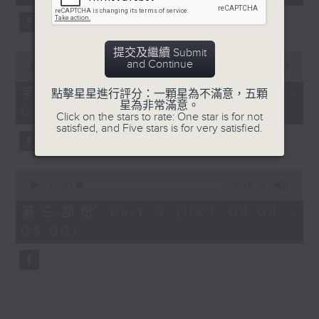
seconds
5. 「鸞飄鳳更飄」
由 黃一鳴、盧筱萍 主唱
提交及繼續 Submit
0
and Continue
seconds
00:00
56:20
of
6. 「花落始逢君」
56
第二部份 Part 2 (HKT 03:04 -
點擊星星進行評分：一顆星為不滿意，五顆
minutes,
星為非常滿意。
由 張月兒、伍木蘭 主唱
04:00)
20
Click on the stars to rate: One star is for not
seconds
satisfied, and Five stars is for very satisfied.
0
seconds
00:00
56:10
of
56
第三部份 Part 3 (HKT 04:04 -
minutes,
05:00)
10
seconds