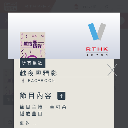
ENG
/
簡
×
全新 RTHK On The Go
取得
一手掌握 RTHK 電台、電視節目
X
所有集數
越夜粵精彩
FACEBOOK
越夜粵精彩
電台直播
節目內容
FACEBOOK
所有集數
節目主持：黃可柔
播放曲目：
1. 「愛情與黃金」
您喜歡這個節目嗎?
更多...
由 梁麗 主唱