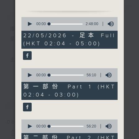
簡介
GIST
2. 「俏駙馬偷看公主」
0
由 彭熾權、盧筱萍 主唱
seconds
00:00
2:48:00
播 出 時 間 ：
of
2
22/05/2026 - 足本 Full
3. 「寶玉哭晴雯（下卷）」
hours,
星 期 一 至 六 ： 凌 晨 二 時 至 五 時
(HKT 02:04 - 05:00)
48
由 新馬師曾、鍾麗蓉、鄧
minutes,
偉凡、曾雲飛、麥秋儂 主唱
0
seconds
4. 「情僧訪艷」
主 持 ： 丁家湘、李偉圖、黃可柔、林司敏
由 徐柳仙 主唱
0
seconds
00:00
56:10
更多...
香港電台第五台由2014年7月28日凌晨二時開始，推出
of
5. 「吐艷寒梅」
56
第一部份 Part 1 (HKT
由 靳永棠、梁玉卿 主唱
minutes,
每週6天，逢星期一至六凌晨二時至五時的粵曲節目，
02:04 - 03:00)
10
seconds
最新
務求令每一個晚上越夜「粤」精彩。
LATEST
0
08/08/2026
seconds
00:00
56:20
of
節目內容
56
第二部份 Part 2 (HKT