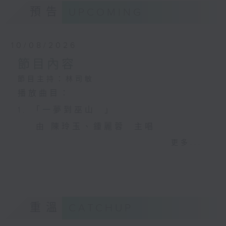
預告
UPCOMING
10/08/2026
節目內容
節目主持：林司敏
播放曲目：
1. 「一夢到巫山 」
由 陳玲玉、鍾麗蓉 主唱
更多...
2. 「楊玉環歸天」
由 李慧 主唱
重溫
CATCHUP
3. 「笑傲江湖之荒山訂情」