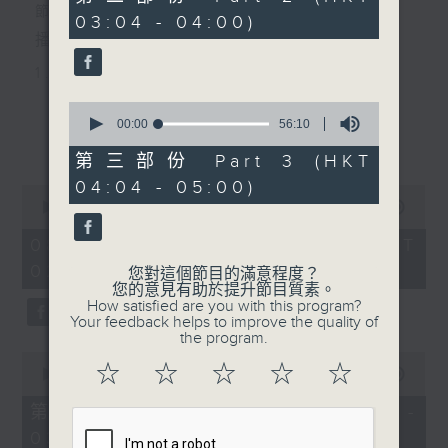
minutes,
節目主持：李偉圖
03:04 - 04:00)
20
seconds
播放曲目：
1. 「十二欄桿十二釵」
由 文千歲、李寶瑩 主唱
0
seconds
00:00
56:10
更多...
of
56
第三部份 Part 3 (HKT
2. 「春暖花開醉杏樓」
minutes,
04:04 - 05:00)
10
0
seconds
由 黃麗冰 主唱
seconds
00:00
2:48:00
of
2
08/08/2026 - 足本 Full (HKT
hours,
02:04 - 05:00)
3. 「怡紅公子祭瀟湘之葬花」
48
您對這個節目的滿意程度？
minutes,
您的意見有助於提升節目質素。
0
由 蓋鳴暉、尹飛燕 主唱
How satisfied are you with this program?
seconds
Your feedback helps to improve the quality of
the program.
0
4. 「火海君臣」
☆
☆
☆
☆
☆
seconds
00:00
56:10
of
由 龍貫天、丁凡 主唱
56
第一部份 Part 1 (HKT 02:04 -
minutes,
03:00)
10