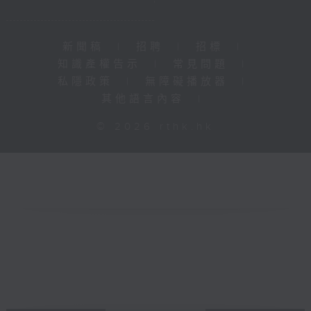
新聞稿
|
招聘
|
招標
|
知識產權告示
|
常見問題
|
私隱政策
|
無障礙播放器
|
其他語言內容
|
© 2026 rthk.hk