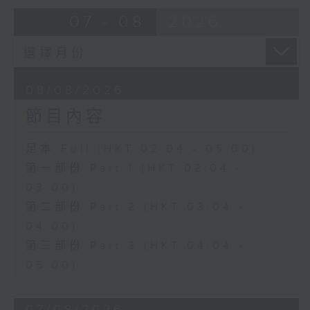
由 崔慶麟、曾慧 主唱
07 - 08
2026
4. 「海棠香影月中搖」
由 嚴淑芳 主唱
08/08/2026
節目內容
5. 「夢會巫山」
由 陳小漢、蔣文端 主唱
足本 Full (HKT 02:04 - 05:00)
第一部份 Part 1 (HKT 02:04 -
6. 「魂夢繞山河」
03:00)
由 李少芳 、許蓓 主唱
第二部份 Part 2 (HKT 03:04 -
04:00)
第三部份 Part 3 (HKT 04:04 -
05:00)
07/08/2026