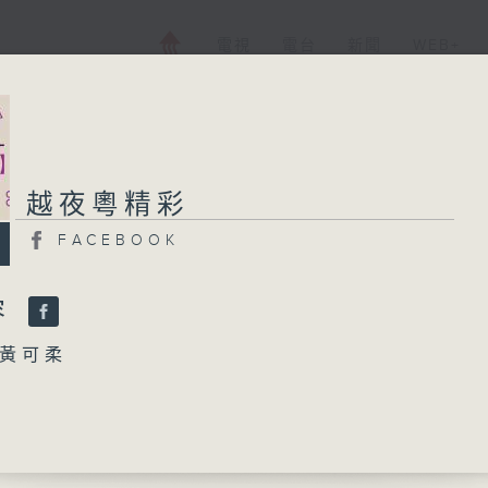
電視
電台
新聞
WEB+
越夜粵精彩
越夜粵精彩
FACEBOOK
FACEBOOK
所有集數
容
黃可柔
您喜歡這個節目嗎?
與黃金」
 主唱
播 出 時 間 ：
駙馬偷看公主」