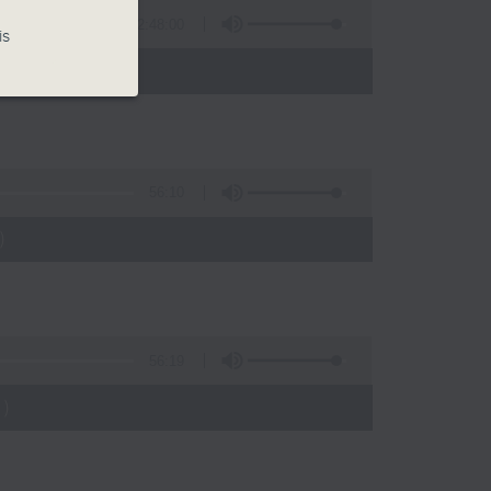
2:48:00
is
 - 05:00)
56:10
)
56:19
)