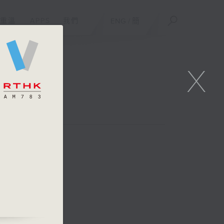
重溫
APPS
我們
ENG
/
簡
X