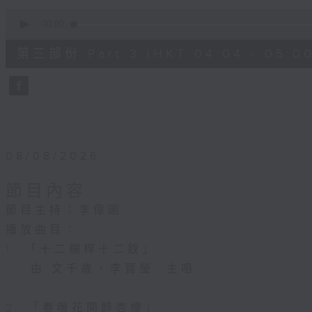
0
seconds
00:00
of
56
第三部份 Part 3 (HKT 04:04 - 05:00
minutes,
10
seconds
Volume
90%
08/08/2026
節目內容
節目主持：李偉圖
播放曲目：
1. 「十二欄桿十二釵」
由 文千歲、李寶瑩 主唱
2. 「春暖花開醉杏樓」