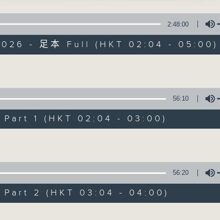
星 期 一 至 六 ： 凌 晨 二 時 至 五 時
權、盧筱萍 主唱
2:48:00
主 持 ： 丁家湘、李偉圖、黃可柔、林司敏
玉哭晴雯（下卷）」
2026 - 足本 Full (HKT 02:04 - 05:00)
師曾、鍾麗蓉、鄧偉凡、曾雲飛、麥秋儂 主唱
香港電台第五台由2014年7月28日凌晨二時開始，推出每
訪艷」
令每一個晚上越夜「粤」精彩。
仙 主唱
Volume
寒梅」
56:10
棠、梁玉卿 主唱
07/08/2026
art 1 (HKT 02:04 - 03:00)
節目內容
Volume
節目主持：黃可柔
播放曲目：
1. 「西廂記之賴柬」
56:20
由 白慶賢、王戈丹、梅芬 主唱
art 2 (HKT 03:04 - 04:00)
Volume
2. 「賣春愁」