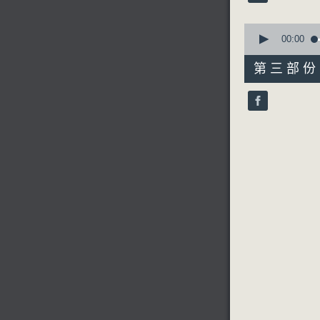
90%
0
seconds
00:00
of
56
第三部份 P
minutes,
10
seconds
90%