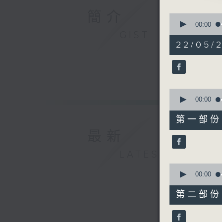
由 彭熾
簡介
0
seconds
00:00
of
GIST
3. 「寶
2
22/05/
由 新馬
hours,
48
4. 「情僧
minutes,
由 徐柳
0
seconds
90%
0
5. 「吐艷
seconds
00:00
由 靳永
of
56
第一部份 P
minutes,
10
最新
seconds
90%
LATEST
0
seconds
00:00
of
56
第二部份 P
minutes,
20
seconds