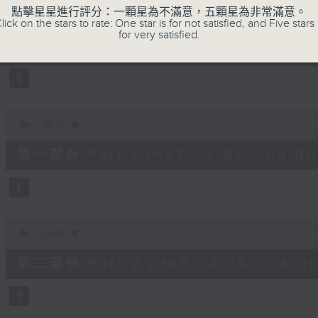
0
點擊星星進行評分：一顆星為不滿意，五顆星為非常滿意。
seconds
00:00
lick on the stars to rate: One star is for not satisfied, and Five stars 
of
for very satisfied.
2
07/08/2026 - 足本 Full (HKT 02:04
hours,
48
minutes,
0
seconds
Volume
90%
0
seconds
00:00
of
56
第一部份 Part 1 (HKT 02:04 - 03:00
minutes,
10
seconds
Volume
90%
0
seconds
00:00
of
56
第二部份 Part 2 (HKT 03:04 - 04:00
minutes,
19
seconds
Volume
90%