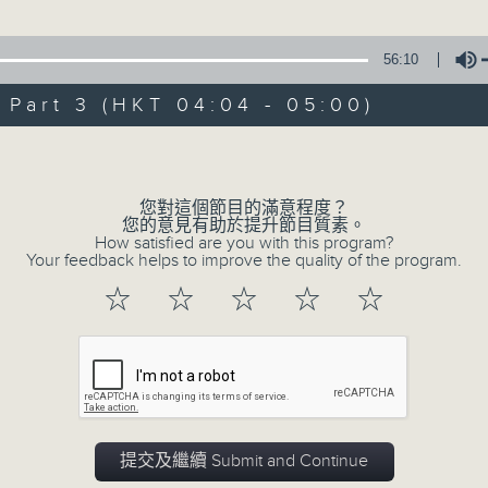
由 白楊 主唱
56:10
3. 「風流大俠」
art 3 (HKT 04:04 - 05:00)
由 靳永棠、梁玉卿 主唱
Volume
4. 「人隔萬重山」
由 張惠芳、胡美倫 主唱
您對這個節目的滿意程度？
您的意見有助於提升節目質素。
How satisfied are you with this program?
5. 「橫財就手」
Your feedback helps to improve the quality of the program.
由 何大傻、小飛紅 主唱
☆
☆
☆
☆
☆
6. 「花木蘭之柳營步月」
由 梁耀安、何萍 主唱
7. 「腸斷大江東」
提交及繼續 Submit and Continue
由 劉鳳 主唱