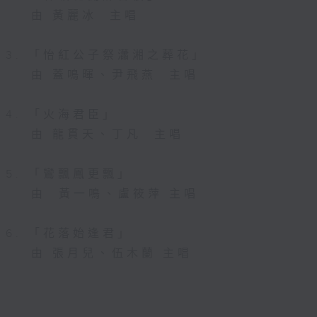
由 黃麗冰 主唱
3. 「怡紅公子祭瀟湘之葬花」
由 蓋鳴暉、尹飛燕 主唱
4. 「火海君臣」
由 龍貫天、丁凡 主唱
5. 「鸞飄鳳更飄」
由 黃一鳴、盧筱萍 主唱
6. 「花落始逢君」
由 張月兒、伍木蘭 主唱