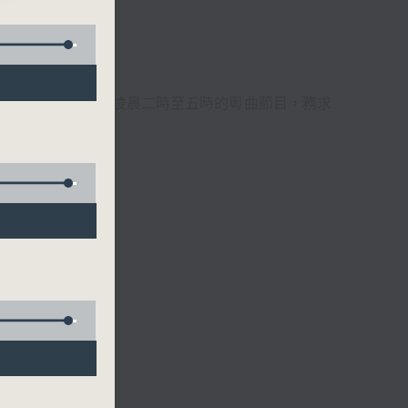
週6天，逢星期一至六凌晨二時至五時的粵曲節目，務求