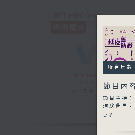
所有集數
節目內
電台直播
節目主持：
播放曲目：
1. 「愛情
更多...
由 梁麗
2. 「俏