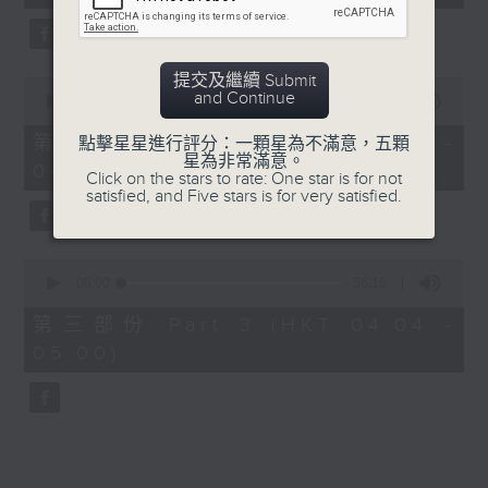
seconds
5. 「鸞飄鳳更飄」
由 黃一鳴、盧筱萍 主唱
提交及繼續 Submit
0
and Continue
seconds
00:00
56:20
of
6. 「花落始逢君」
56
第二部份 Part 2 (HKT 03:04 -
點擊星星進行評分：一顆星為不滿意，五顆
minutes,
星為非常滿意。
由 張月兒、伍木蘭 主唱
04:00)
20
Click on the stars to rate: One star is for not
seconds
satisfied, and Five stars is for very satisfied.
0
seconds
00:00
56:10
of
56
第三部份 Part 3 (HKT 04:04 -
minutes,
05:00)
10
seconds