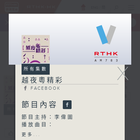
ENG
/
簡
×
全新 RTHK On The Go
取得
一手掌握 RTHK 電台、電視節目
X
所有集數
越夜粵精彩
FACEBOOK
越夜粵精彩
電台直播
節目內容
FACEBOOK
所有集數
節目主持：李偉圖
播放曲目：
1. 「玉梨魂之剪情」
您喜歡這個節目嗎?
更多...
由 梁漢威、王超群 主唱