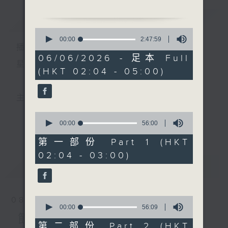
簡介
GIST
2. 「繡襦記之元和丐食」
0
由 陳笑風 主唱
seconds
00:00
2:47:59
播 出 時 間 ：
of
2
06/06/2026 - 足本 Full
3. 「六月飛霜」
hours,
星 期 一 至 六 ： 凌 晨 二 時 至 五 時
(HKT 02:04 - 05:00)
47
由 陳劍聲、余惠芬 主唱
minutes,
4. 「殘陽綺夢」
59
seconds
由 葉幼琪、蔣文端 主唱
主 持 ： 丁家湘、李偉圖、黃可柔、林司敏
0
5. 「唐宮綺夢」
seconds
00:00
56:00
更多...
香港電台第五台由2014年7月28日凌晨二時開始，推出
of
由 嚴淑芳 主唱
56
第一部份 Part 1 (HKT
6. 「回頭是岸」
minutes,
每週6天，逢星期一至六凌晨二時至五時的粵曲節目，
02:04 - 03:00)
0
由 梁醒波、李香琴 主唱
seconds
最新
務求令每一個晚上越夜「粤」精彩。
LATEST
0
08/08/2026
seconds
00:00
56:09
of
節目內容
56
第二部份 Part 2 (HKT