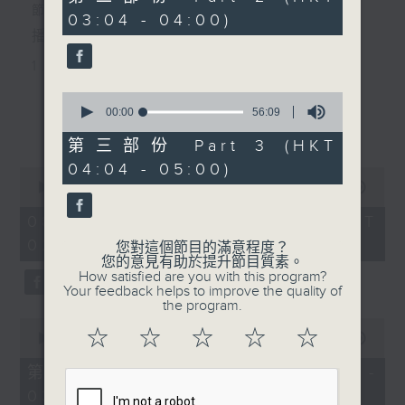
minutes,
節目主持：李偉圖
03:04 - 04:00)
9
seconds
播放曲目：
1. 「十二欄桿十二釵」
由 文千歲、李寶瑩 主唱
0
seconds
00:00
56:09
更多...
of
56
第三部份 Part 3 (HKT
2. 「春暖花開醉杏樓」
minutes,
04:04 - 05:00)
9
0
seconds
由 黃麗冰 主唱
seconds
00:00
2:48:00
of
2
08/08/2026 - 足本 Full (HKT
hours,
02:04 - 05:00)
3. 「怡紅公子祭瀟湘之葬花」
48
您對這個節目的滿意程度？
minutes,
您的意見有助於提升節目質素。
0
由 蓋鳴暉、尹飛燕 主唱
How satisfied are you with this program?
seconds
Your feedback helps to improve the quality of
the program.
0
4. 「火海君臣」
☆
☆
☆
☆
☆
seconds
00:00
56:10
of
由 龍貫天、丁凡 主唱
56
第一部份 Part 1 (HKT 02:04 -
minutes,
03:00)
10