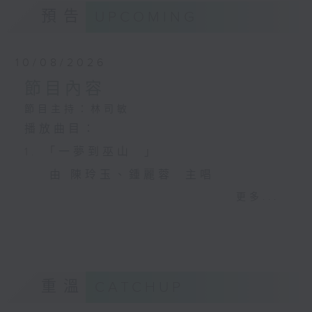
預告
UPCOMING
10/08/2026
節目內容
節目主持：林司敏
播放曲目：
1. 「一夢到巫山 」
由 陳玲玉、鍾麗蓉 主唱
更多...
2. 「楊玉環歸天」
由 李慧 主唱
重溫
CATCHUP
3. 「笑傲江湖之荒山訂情」