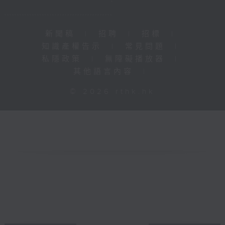
新聞稿
|
招聘
|
招標
|
知識產權告示
|
常見問題
|
私隱政策
|
無障礙播放器
|
其他語言內容
|
© 2026 rthk.hk