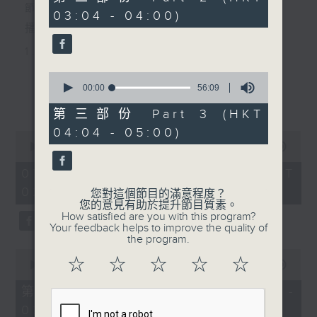
minutes,
節目主持：黃可柔
03:04 - 04:00)
19
seconds
播放曲目：
1. 「西廂記之賴柬」
由 白慶賢、王戈丹、梅芬 主唱
0
seconds
00:00
56:09
更多...
of
56
第三部份 Part 3 (HKT
2. 「賣春愁」
minutes,
04:04 - 05:00)
9
0
seconds
由 白楊 主唱
seconds
00:00
2:48:00
of
2
07/08/2026 - 足本 Full (HKT
hours,
02:04 - 05:00)
3. 「風流大俠」
48
您對這個節目的滿意程度？
minutes,
您的意見有助於提升節目質素。
0
由 靳永棠、梁玉卿 主唱
How satisfied are you with this program?
seconds
Your feedback helps to improve the quality of
the program.
0
4. 「人隔萬重山」
☆
☆
☆
☆
☆
seconds
00:00
56:10
of
由 張惠芳、胡美倫 主唱
56
第一部份 Part 1 (HKT 02:04 -
minutes,
03:00)
10