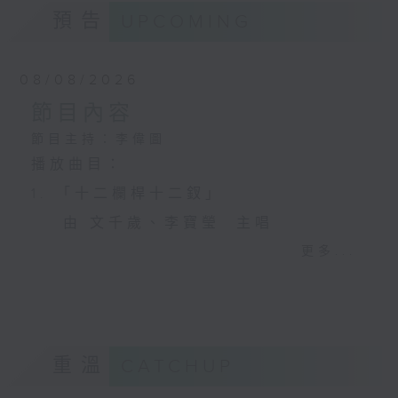
預告
UPCOMING
08/08/2026
節目內容
節目主持：李偉圖
播放曲目：
1. 「十二欄桿十二釵」
由 文千歲、李寶瑩 主唱
更多...
2. 「春暖花開醉杏樓」
由 黃麗冰 主唱
重溫
CATCHUP
3. 「怡紅公子祭瀟湘之葬花」