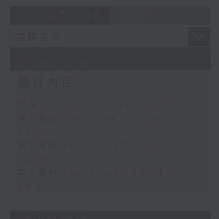
由 蓋鳴暉、尹飛燕 主唱
07 - 08
2026
4. 「火海君臣」
由 龍貫天、丁凡 主唱
07/08/2026
節目內容
5. 「鸞飄鳳更飄」
由 黃一鳴、盧筱萍 主唱
足本 Full (HKT 02:04 - 05:00)
第一部份 Part 1 (HKT 02:04 -
6. 「花落始逢君」
03:00)
由 張月兒、伍木蘭 主唱
第二部份 Part 2 (HKT 03:04 -
04:00)
第三部份 Part 3 (HKT 04:04 -
05:00)
06/08/2026