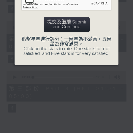
seconds
5. 「橫財就手」
由 何大傻、小飛紅 主唱
提交及繼續 Submit
0
and Continue
seconds
00:00
56:19
of
6. 「花木蘭之柳營步月」
56
第二部份 Part 2 (HKT 03:04 -
點擊星星進行評分：一顆星為不滿意，五顆
minutes,
星為非常滿意。
由 梁耀安、何萍 主唱
04:00)
19
Click on the stars to rate: One star is for not
seconds
satisfied, and Five stars is for very satisfied.
7. 「腸斷大江東」
0
由 劉鳳 主唱
seconds
00:00
56:10
of
56
第三部份 Part 3 (HKT 04:04 -
minutes,
05:00)
10
seconds