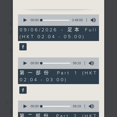
由 林家聲、李寶瑩 主唱
簡介
GIST
0
2. 「遊龍戲鳳」
seconds
00:00
2:48:00
播 出 時 間 ：
of
由 靳永棠、梁玉卿 主唱
2
09/06/2026 - 足本 Full
hours,
星 期 一 至 六 ： 凌 晨 二 時 至 五 時
(HKT 02:04 - 05:00)
48
3. 「劈山救母」
minutes,
由 朱劍丹、尹嘉星 主唱
0
seconds
主 持 ： 丁家湘、李偉圖、黃可柔、林司敏
4. 「碧波潭畔再生緣之追
0
夫」
seconds
00:00
56:10
更多...
香港電台第五台由2014年7月28日凌晨二時開始，推出
of
由 張寶強、白鳳瑛 主唱
56
第一部份 Part 1 (HKT
minutes,
每週6天，逢星期一至六凌晨二時至五時的粵曲節目，
02:04 - 03:00)
10
5. 「梁祝恨史之樓台會」
seconds
最新
務求令每一個晚上越夜「粤」精彩。
LATEST
由 陳青雲、潘惠芳 主唱
6. 「六月雪之竇娥冤」
0
07/08/2026
由 芳艷芬 主唱
seconds
00:00
56:19
of
節目內容
56
第二部份 Part 2 (HKT