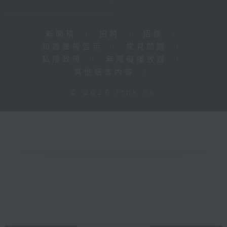
新聞稿
|
招聘
|
招標
|
知識產權告示
|
常見問題
|
私隱政策
|
無障礙播放器
|
其他語言內容
|
© 2026 rthk.hk