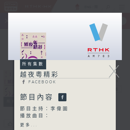
ENG
/
簡
×
全新 RTHK On The Go
取得
一手掌握 RTHK 電台、電視節目
X
所有集數
越夜粵精彩
FACEBOOK
越夜粵精彩
電台直播
節目內容
FACEBOOK
所有集數
節目主持：李偉圖
播放曲目：
1. 「花染狀元紅之庵堂重
您喜歡這個節目嗎?
更多...
會」