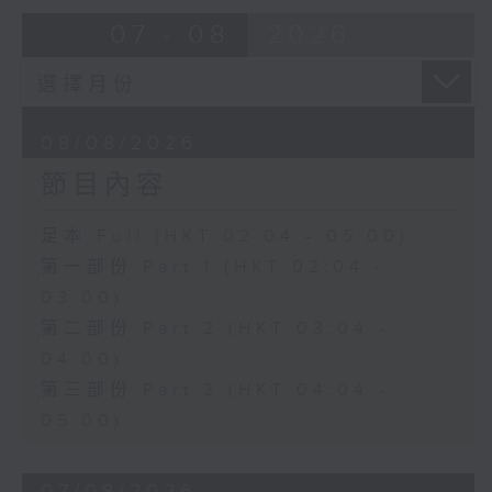
由 崔慶麟、曾慧 主唱
07 - 08
2026
4. 「海棠香影月中搖」
由 嚴淑芳 主唱
08/08/2026
節目內容
5. 「夢會巫山」
由 陳小漢、蔣文端 主唱
足本 Full (HKT 02:04 - 05:00)
第一部份 Part 1 (HKT 02:04 -
6. 「魂夢繞山河」
03:00)
由 李少芳 、許蓓 主唱
第二部份 Part 2 (HKT 03:04 -
04:00)
第三部份 Part 3 (HKT 04:04 -
05:00)
07/08/2026