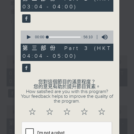
minutes,
節目主持：李偉圖
03:04 - 04:00)
19
seconds
播放曲目：
1. 「十二欄桿十二釵」
由 文千歲、李寶瑩 主唱
0
seconds
00:00
56:10
更多...
of
56
第三部份 Part 3 (HKT
2. 「春暖花開醉杏樓」
minutes,
04:04 - 05:00)
10
0
seconds
由 黃麗冰 主唱
seconds
00:00
2:48:00
of
2
08/08/2026 - 足本 Full (HKT
hours,
02:04 - 05:00)
3. 「怡紅公子祭瀟湘之葬花」
48
您對這個節目的滿意程度？
minutes,
您的意見有助於提升節目質素。
0
由 蓋鳴暉、尹飛燕 主唱
How satisfied are you with this program?
seconds
Your feedback helps to improve the quality of
the program.
0
4. 「火海君臣」
☆
☆
☆
☆
☆
seconds
00:00
56:10
of
由 龍貫天、丁凡 主唱
56
第一部份 Part 1 (HKT 02:04 -
minutes,
03:00)
10