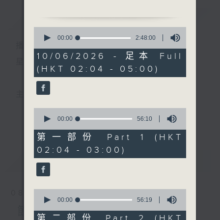
廖國森、新劍郎、陳嘉鳴、龍
簡介
GIST
飛粵劇團 主唱
0
seconds
00:00
2:48:00
播 出 時 間 ：
of
2
10/06/2026 - 足本 Full
hours,
星 期 一 至 六 ： 凌 晨 二 時 至 五 時
(HKT 02:04 - 05:00)
48
minutes,
0
seconds
主 持 ： 丁家湘、李偉圖、黃可柔、林司敏
0
seconds
00:00
56:10
更多...
香港電台第五台由2014年7月28日凌晨二時開始，推出
of
56
第一部份 Part 1 (HKT
minutes,
每週6天，逢星期一至六凌晨二時至五時的粵曲節目，
02:04 - 03:00)
10
seconds
最新
務求令每一個晚上越夜「粤」精彩。
LATEST
0
08/08/2026
seconds
00:00
56:19
of
節目內容
56
第二部份 Part 2 (HKT