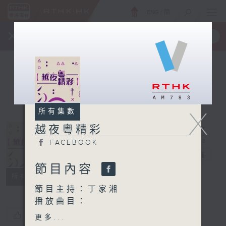
ENG
/
簡
×
全新 RTHK On The Go
取得
一手掌握 RTHK 電台、電視節目
X
所有集數
越夜粵精彩
FACEBOOK
越夜粵精彩
電台直播
節目內容
FACEBOOK
所有集數
節目主持：丁家湘
播放曲目：
1. 「白龍關」
您喜歡這個節目嗎?
更多...
由 李龍、曾慧、尤聲普、