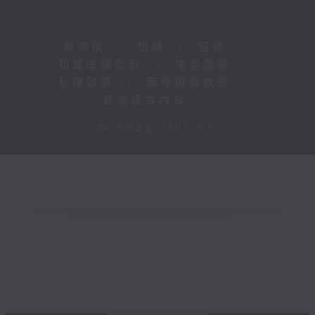
新聞稿
|
招聘
|
招標
|
知識產權告示
|
常見問題
|
私隱政策
|
無障礙播放器
|
其他語言內容
|
© 2026 rthk.hk