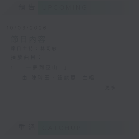
預告
UPCOMING
10/08/2026
節目內容
節目主持：林司敏
播放曲目：
1. 「一夢到巫山 」
由 陳玲玉、鍾麗蓉 主唱
更多...
2. 「楊玉環歸天」
由 李慧 主唱
重溫
CATCHUP
3. 「笑傲江湖之荒山訂情」