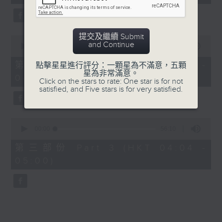
seconds
5. 「鸞飄鳳更飄」
由 黃一鳴、盧筱萍 主唱
提交及繼續 Submit
0
and Continue
seconds
00:00
56:20
of
6. 「花落始逢君」
56
第二部份 Part 2 (HKT 03:04 -
點擊星星進行評分：一顆星為不滿意，五顆
minutes,
星為非常滿意。
由 張月兒、伍木蘭 主唱
04:00)
20
Click on the stars to rate: One star is for not
seconds
satisfied, and Five stars is for very satisfied.
0
seconds
00:00
56:10
of
56
第三部份 Part 3 (HKT 04:04 -
minutes,
05:00)
10
seconds