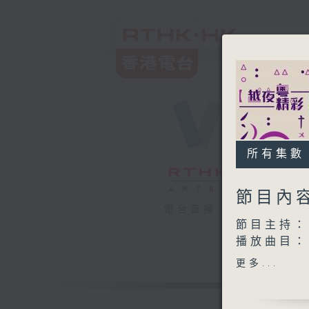
所有集數
節目內
電台直播
節目主持：
播放曲目：
1. 「宋江
更多...
由 羅家
2. 「相思