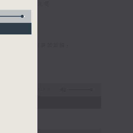
麟、伍卓忠 主唱
、金馬玉堂客、扮美試新娘」
2:47:59
 - 05:00)