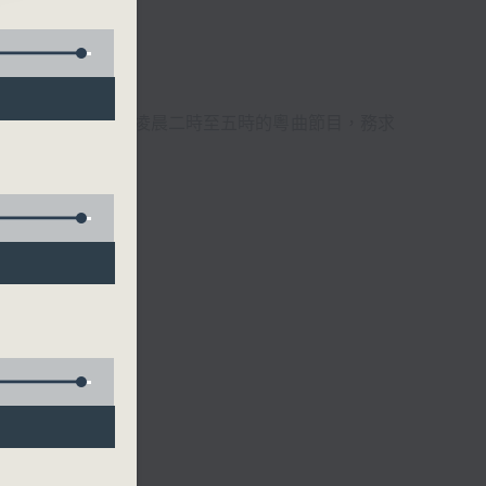
週6天，逢星期一至六凌晨二時至五時的粵曲節目，務求