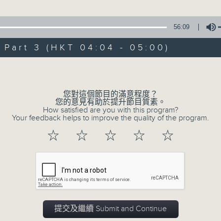
由 文千歲、梁少芯、李艷冰、白鳳英、賽麒
56:09
3. 「情牽四大美人之西施劫後情」
art 3 (HKT 04:04 - 05:00)
由 黎駿聲、張美峯 主唱
Volume
4. 「鬼才倫文敘之賣菜逢艷婢、退婚結良緣
由 鄧碧雲、李香琴 主唱
您對這個節目的滿意程度？
您的意見有助於提升節目質素。
How satisfied are you with this program?
5. 「金葉菊之夢會梅花澗」
Your feedback helps to improve the quality of the program.
由 龍貫天、李鳳 主唱
☆
☆
☆
☆
☆
0
seconds
00:00
of
2
06/08/2026 - 足本 Full (HKT 02:04
hours,
47
minutes,
59
seconds
Volume
提交及繼續 Submit and Continue
90%
0