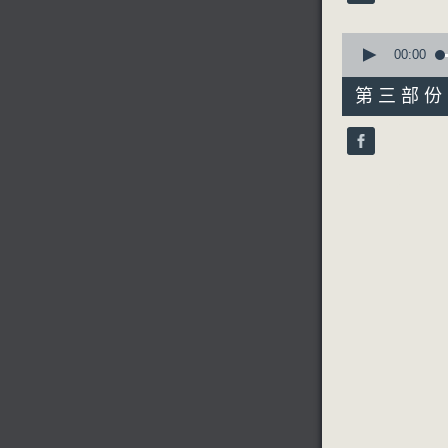
90%
0
seconds
00:00
of
56
第三部份 P
minutes,
9
seconds
90%