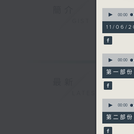
由 徐柳
簡介
0
seconds
00:00
of
GIST
3. 「李
2
11/06/2
由 吳仟
hours,
48
minutes,
4. 「周瑜
0
seconds
由 天涯
90%
0
seconds
00:00
5. 「柳
of
56
由 羅文
第一部份 P
minutes,
10
最新
seconds
6. 「除
90%
LATEST
由 江平
0
seconds
00:00
7. 「小鳳
of
由 梁之
56
第二部份 P
minutes,
19
seconds