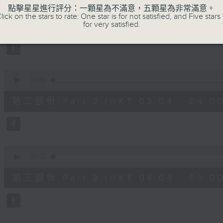
seconds
00:00
點擊星星進行評分：一顆星為不滿意，五顆星為非常滿意。
of
lick on the stars to rate: One star is for not satisfied, and Five stars 
56
第一部份 Part 1 (HKT 02:04 - 03:00
for very satisfied.
minutes,
10
seconds
Volume
90%
0
seconds
00:00
of
56
第二部份 Part 2 (HKT 03:04 - 04:00
minutes,
19
seconds
Volume
90%
0
seconds
00:00
of
56
第三部份 Part 3 (HKT 04:04 - 05:00
minutes,
9
seconds
Volume
90%