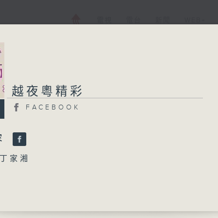
電視
電台
新聞
WEB+
越夜粵精彩
越夜粵精彩
FACEBOOK
FACEBOOK
所有集數
容
丁家湘
您喜歡這個節目嗎?
」
英、李香琴 主唱
播 出 時 間 ：
淚」