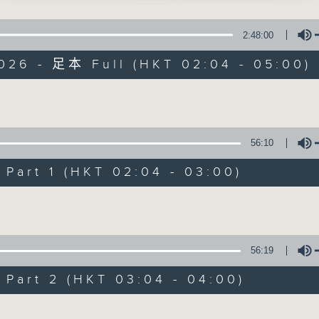
星 期 一 至 六 ： 凌 晨 二 時 至 五 時
仙 主唱
2:48:00
主 持 ： 丁家湘、李偉圖、黃可柔、林司敏
清照之血淚寄山河」
026 - 足本 Full (HKT 02:04 - 05:00)
峰、鄧美玲 主唱
香港電台第五台由2014年7月28日凌晨二時開始，推出每
令每一個晚上越夜「粤」精彩。
歸天」
Volume
、鳳凰女 主唱
56:10
毅傳書之傳書/拒婚」
06/08/2026
、歐陽珮珊、盧海鵬 主唱
art 1 (HKT 02:04 - 03:00)
節目內容
Volume
卻了亞九」
節目主持：丁家湘
、馮玉玲 主唱
播放曲目：
1. 「唐伯虎追舟」
56:19
仙」
由 新馬師曾、南紅 主唱
潔、譚經緯 主唱
art 2 (HKT 03:04 - 04:00)
Volume
2. 「光緒皇夜祭珍妃之私探」