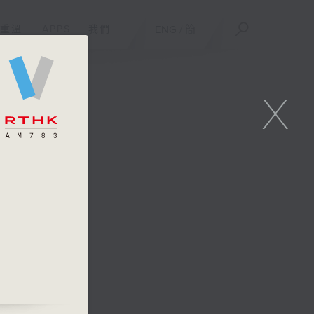
重溫
APPS
我們
ENG
/
簡
X