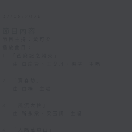
07/08/2026
節目內容
節目主持：黃可柔
播放曲目：
1. 「西廂記之賴柬」
由 白慶賢、王戈丹、梅芬 主唱
2. 「賣春愁」
由 白楊 主唱
3. 「風流大俠」
由 靳永棠、梁玉卿 主唱
4. 「人隔萬重山」