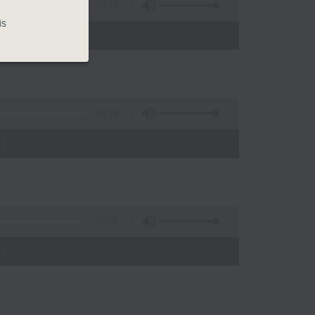
56:10
is
)
56:19
)
56:09
)