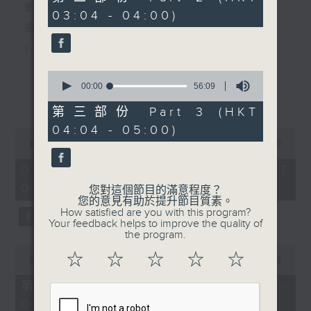
minutes,
節目主持：黃可柔
03:04 - 04:00)
19
seconds
播放曲目：
1. 「西廂記之賴柬」
由 白慶賢、王戈丹、梅芬 主唱
0
seconds
00:00
56:09
更多...
of
56
第三部份 Part 3 (HKT
2. 「賣春愁」
minutes,
04:04 - 05:00)
9
0
seconds
由 白楊 主唱
seconds
00:00
2:48:00
of
2
07/08/2026 - 足本 Full (HKT
hours,
02:04 - 05:00)
3. 「風流大俠」
48
您對這個節目的滿意程度？
minutes,
您的意見有助於提升節目質素。
0
由 靳永棠、梁玉卿 主唱
How satisfied are you with this program?
seconds
Your feedback helps to improve the quality of
the program.
0
4. 「人隔萬重山」
☆
☆
☆
☆
☆
seconds
00:00
56:10
of
由 張惠芳、胡美倫 主唱
56
第一部份 Part 1 (HKT 02:04 -
minutes,
03:00)
10