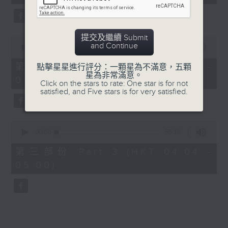
seconds
5. 「橫財就手」
由 何大傻、小飛紅 主唱
提交及繼續 Submit
0
and Continue
seconds
00:00
56:19
of
6. 「花木蘭之柳營步月」
56
第二部份 Part 2 (HKT 03:04 -
點擊星星進行評分：一顆星為不滿意，五顆
minutes,
星為非常滿意。
由 梁耀安、何萍 主唱
04:00)
19
Click on the stars to rate: One star is for not
seconds
satisfied, and Five stars is for very satisfied.
7. 「腸斷大江東」
0
由 劉鳳 主唱
seconds
00:00
56:10
of
56
第三部份 Part 3 (HKT 04:04 -
minutes,
05:00)
10
seconds