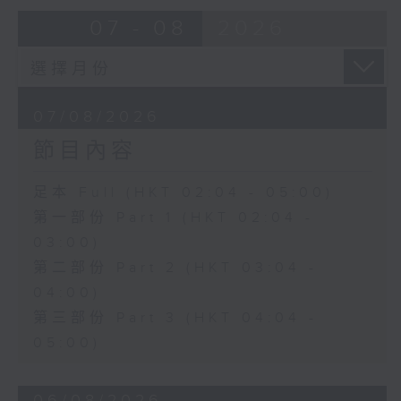
由 蓋鳴暉、尹飛燕 主唱
07 - 08
2026
4. 「火海君臣」
由 龍貫天、丁凡 主唱
07/08/2026
節目內容
5. 「鸞飄鳳更飄」
由 黃一鳴、盧筱萍 主唱
足本 Full (HKT 02:04 - 05:00)
第一部份 Part 1 (HKT 02:04 -
6. 「花落始逢君」
03:00)
由 張月兒、伍木蘭 主唱
第二部份 Part 2 (HKT 03:04 -
04:00)
第三部份 Part 3 (HKT 04:04 -
05:00)
06/08/2026