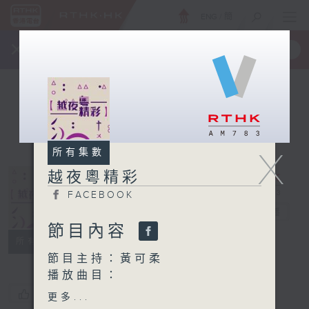
ENG
/
簡
×
全新 RTHK On The Go
取得
一手掌握 RTHK 電台、電視節目
X
所有集數
越夜粵精彩
FACEBOOK
越夜粵精彩
電台直播
節目內容
FACEBOOK
所有集數
節目主持：黃可柔
播放曲目：
1. 「水冰心三戲過其祖」
您喜歡這個節目嗎?
更多...
由 新馬師曾、鄧碧雲、蘇