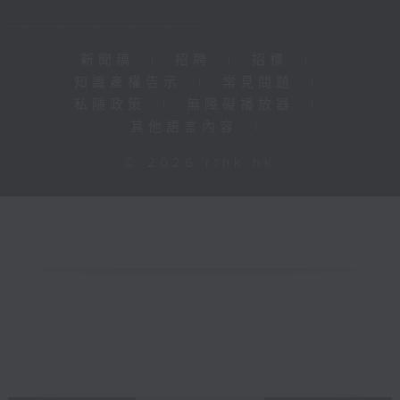
新聞稿
|
招聘
|
招標
|
知識產權告示
|
常見問題
|
私隱政策
|
無障礙播放器
|
其他語言內容
|
© 2026 rthk.hk