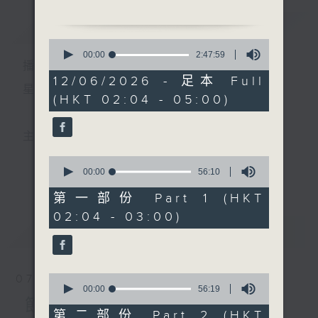
少棠 主唱
簡介
GIST
0
2. 「黃袍拋卻換袈裟」
seconds
00:00
2:47:59
播 出 時 間 ：
of
由 梁瑛 主唱
2
12/06/2026 - 足本 Full
hours,
星 期 一 至 六 ： 凌 晨 二 時 至 五 時
(HKT 02:04 - 05:00)
47
3. 「相望不相親」
minutes,
由 何非凡、羅艷卿 主唱
59
seconds
主 持 ： 丁家湘、李偉圖、黃可柔、林司敏
4. 「鴻運當頭」
0
由 廖志偉、伍木蘭 主唱
seconds
00:00
56:10
更多...
香港電台第五台由2014年7月28日凌晨二時開始，推出
of
56
第一部份 Part 1 (HKT
5. 「文武雙忠」
minutes,
每週6天，逢星期一至六凌晨二時至五時的粵曲節目，
02:04 - 03:00)
10
由 歐凱明、龍貫天 主唱
seconds
最新
務求令每一個晚上越夜「粤」精彩。
LATEST
6. 「上苑賣風流」
由 靳永棠、梁玉卿 主唱
0
07/08/2026
seconds
00:00
56:19
of
節目內容
56
第二部份 Part 2 (HKT