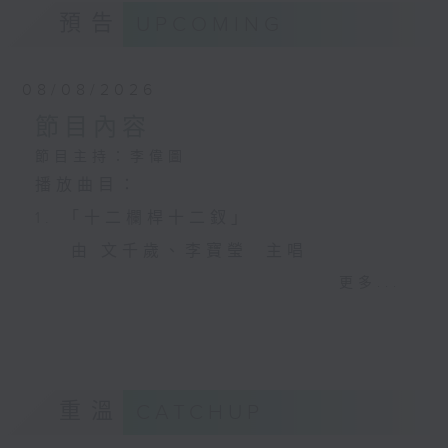
預告
UPCOMING
08/08/2026
節目內容
節目主持：李偉圖
播放曲目：
1. 「十二欄桿十二釵」
由 文千歲、李寶瑩 主唱
更多...
2. 「春暖花開醉杏樓」
由 黃麗冰 主唱
重溫
CATCHUP
3. 「怡紅公子祭瀟湘之葬花」