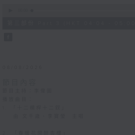
0
seconds
00:00
of
56
第三部份 Part 3 (HKT 04:04 - 05:00
minutes,
10
seconds
Volume
90%
08/08/2026
節目內容
節目主持：李偉圖
播放曲目：
1. 「十二欄桿十二釵」
由 文千歲、李寶瑩 主唱
2. 「春暖花開醉杏樓」