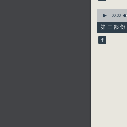
90%
0
seconds
00:00
of
56
第三部份 P
minutes,
9
seconds
90%