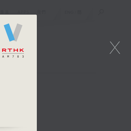
重溫
APPS
我們
ENG
/
簡
X