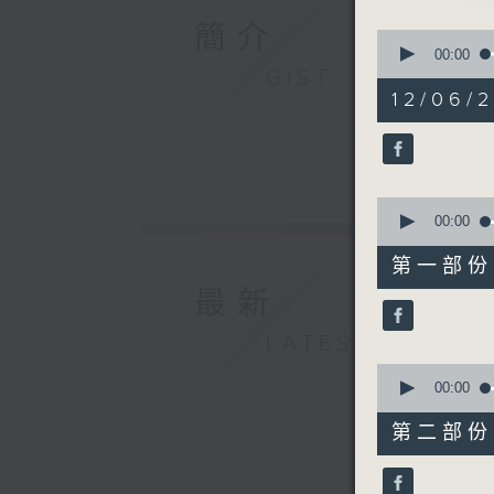
由 梁瑛
簡介
0
seconds
00:00
of
GIST
3. 「相
2
12/06/
由 何非
hours,
47
minutes,
4. 「鴻運
59
seconds
由 廖志
90%
0
seconds
00:00
5. 「文武
of
56
由 歐凱
第一部份 P
minutes,
10
最新
seconds
6. 「上
90%
LATEST
由 靳永
0
seconds
00:00
of
56
第二部份 P
minutes,
19
seconds