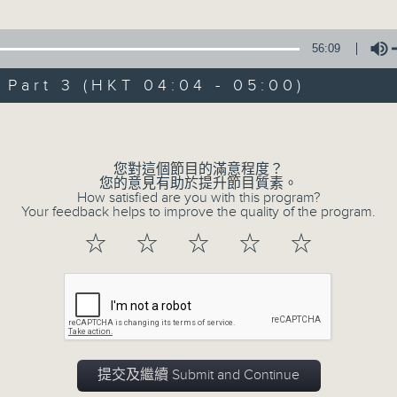
由 白楊 主唱
56:09
3. 「風流大俠」
art 3 (HKT 04:04 - 05:00)
由 靳永棠、梁玉卿 主唱
Volume
4. 「人隔萬重山」
由 張惠芳、胡美倫 主唱
您對這個節目的滿意程度？
您的意見有助於提升節目質素。
How satisfied are you with this program?
5. 「橫財就手」
Your feedback helps to improve the quality of the program.
由 何大傻、小飛紅 主唱
☆
☆
☆
☆
☆
6. 「花木蘭之柳營步月」
由 梁耀安、何萍 主唱
7. 「腸斷大江東」
提交及繼續 Submit and Continue
由 劉鳳 主唱