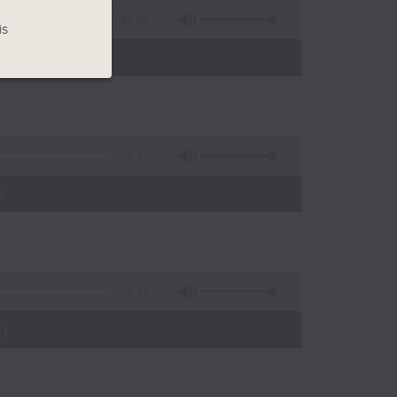
2:48:00
is
 - 05:00)
56:10
)
56:19
)