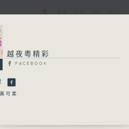
電視
電台
新聞
WEB+
越夜粵精彩
越夜粵精彩
FACEBOOK
FACEBOOK
所有集數
容
黃可柔
您喜歡這個節目嗎?
冰心三戲過其祖」
師曾、鄧碧雲、蘇少棠 主唱
播 出 時 間 ：
袍拋卻換袈裟」