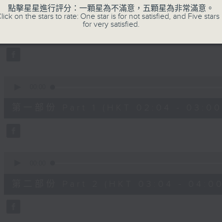
0
點擊星星進行評分：一顆星為不滿意，五顆星為非常滿意。
seconds
00:00
lick on the stars to rate: One star is for not satisfied, and Five stars 
of
for very satisfied.
2
07/08/2026 - 足本 Full (HKT 02:04
hours,
48
minutes,
0
seconds
Volume
90%
0
seconds
00:00
of
56
第一部份 Part 1 (HKT 02:04 - 03:00
minutes,
10
seconds
Volume
90%
0
seconds
00:00
of
56
第二部份 Part 2 (HKT 03:04 - 04:00
minutes,
19
seconds
Volume
90%