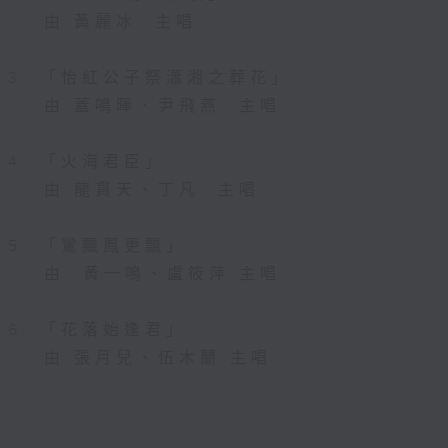
由 黃麗冰 主唱
3. 「怡紅公子祭瀟湘之葬花」
由 蓋鳴暉、尹飛燕 主唱
4. 「火海君臣」
由 龍貫天、丁凡 主唱
5. 「鸞飄鳳更飄」
由 黃一鳴、盧筱萍 主唱
6. 「花落始逢君」
由 張月兒、伍木蘭 主唱