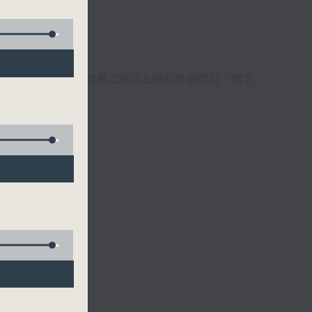
週6天，逢星期一至六凌晨二時至五時的粵曲節目，務求