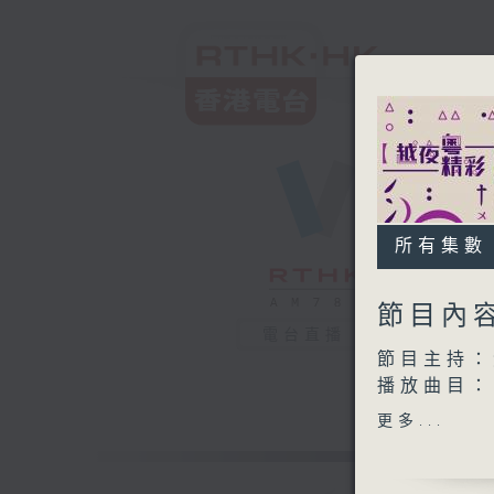
所有集數
節目內
電台直播
節目主持：
播放曲目：
1. 「水
更多...
由 新馬
2. 「黃