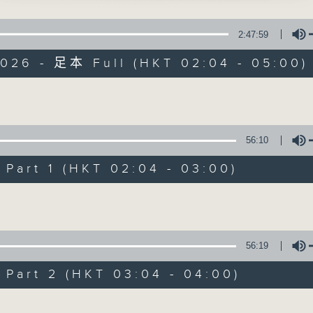
星 期 一 至 六 ： 凌 晨 二 時 至 五 時
 主唱
2:47:59
主 持 ： 丁家湘、李偉圖、黃可柔、林司敏
望不相親」
2026 - 足本 Full (HKT 02:04 - 05:00)
凡、羅艷卿 主唱
香港電台第五台由2014年7月28日凌晨二時開始，推出每
令每一個晚上越夜「粤」精彩。
當頭」
Volume
偉、伍木蘭 主唱
56:10
雙忠」
07/08/2026
明、龍貫天 主唱
art 1 (HKT 02:04 - 03:00)
節目內容
Volume
苑賣風流」
節目主持：黃可柔
棠、梁玉卿 主唱
播放曲目：
1. 「西廂記之賴柬」
56:19
由 白慶賢、王戈丹、梅芬 主唱
art 2 (HKT 03:04 - 04:00)
Volume
2. 「賣春愁」