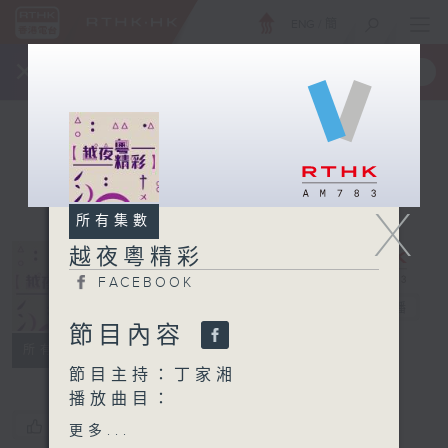
ENG
/
簡
×
全新 RTHK On The Go
取得
一手掌握 RTHK 電台、電視節目
X
所有集數
越夜粵精彩
FACEBOOK
越夜粵精彩
電台直播
節目內容
FACEBOOK
所有集數
節目主持：丁家湘
播放曲目：
1. 「鴛鴦血之哭太廟、殺
您喜歡這個節目嗎?
更多...
廟」