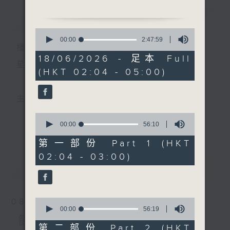
由 梁漢威、尹飛燕 主唱
簡介
GIST
0
2. 「夜送寒衣」
seconds
00:00
2:47:59
播 出 時 間 ：
of
由 陳笑風、李寶瑩 主唱
2
18/06/2026 - 足本 Full
hours,
星 期 一 至 六 ： 凌 晨 二 時 至 五 時
(HKT 02:04 - 05:00)
47
3. 「胭脂井」
minutes,
由 鄧碧雲、關佩英 主唱
59
seconds
主 持 ： 丁家湘、李偉圖、黃可柔、林司敏
4. 「龍女牧羊」
0
由 韓江、白瑛 主唱
seconds
00:00
56:10
更多...
香港電台第五台由2014年7月28日凌晨二時開始，推出
of
56
第一部份 Part 1 (HKT
5. 「新婚別」
minutes,
每週6天，逢星期一至六凌晨二時至五時的粵曲節目，
02:04 - 03:00)
10
由 李丹紅、白雪紅 主唱
seconds
最新
務求令每一個晚上越夜「粤」精彩。
LATEST
6. 「潯陽江上月」
由 梁風 主唱
0
08/08/2026
seconds
00:00
56:19
of
節目內容
56
第二部份 Part 2 (HKT