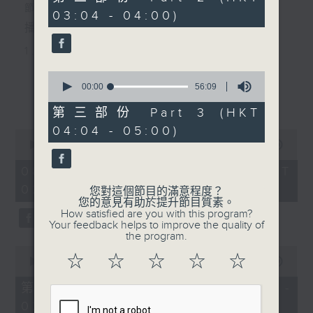
minutes,
節目主持：李偉圖
03:04 - 04:00)
19
seconds
播放曲目：
1. 「十二欄桿十二釵」
由 文千歲、李寶瑩 主唱
0
seconds
00:00
56:09
更多...
of
56
第三部份 Part 3 (HKT
2. 「春暖花開醉杏樓」
minutes,
04:04 - 05:00)
9
0
seconds
由 黃麗冰 主唱
seconds
00:00
2:48:00
of
2
08/08/2026 - 足本 Full (HKT
hours,
02:04 - 05:00)
3. 「怡紅公子祭瀟湘之葬花」
48
您對這個節目的滿意程度？
minutes,
您的意見有助於提升節目質素。
0
由 蓋鳴暉、尹飛燕 主唱
How satisfied are you with this program?
seconds
Your feedback helps to improve the quality of
the program.
0
4. 「火海君臣」
☆
☆
☆
☆
☆
seconds
00:00
56:10
of
由 龍貫天、丁凡 主唱
56
第一部份 Part 1 (HKT 02:04 -
minutes,
03:00)
10