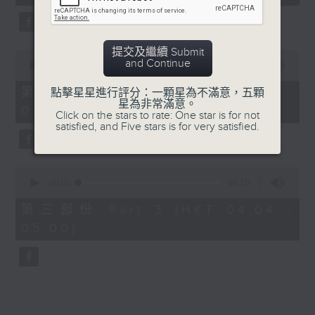
seconds
5. 「鸞飄鳳更飄」
由 黃一鳴、盧筱萍 主唱
提交及繼續 Submit
0
and Continue
seconds
00:00
56:20
of
6. 「花落始逢君」
56
第二部份 Part 2 (HKT 03:04 -
點擊星星進行評分：一顆星為不滿意，五顆
minutes,
星為非常滿意。
由 張月兒、伍木蘭 主唱
04:00)
20
Click on the stars to rate: One star is for not
seconds
satisfied, and Five stars is for very satisfied.
0
seconds
00:00
56:10
of
56
第三部份 Part 3 (HKT 04:04 -
minutes,
05:00)
10
seconds