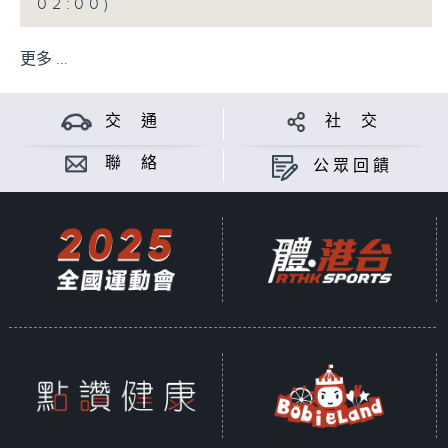
02:00)
更多 ...
交 通
社 交
聯 絡
公眾回饋