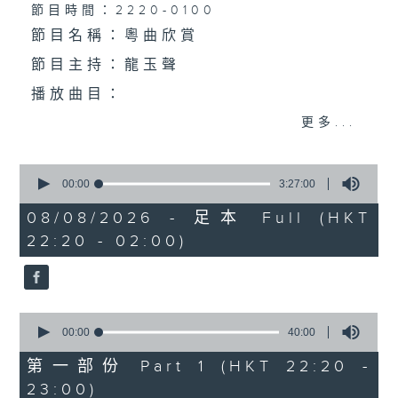
個晚上播放粵曲，以地方語言介紹京劇、潮劇、越劇
節目時間：2220-0100
節目名稱：粵曲欣賞
等；務求以同一語言介紹同一劇種，望能令廣大聽眾
節目主持：龍玉聲
有更親切的感受。
播放曲目：
更多...
0
1. 「潞安州」
seconds
00:00
3:27:00
of
由 彭熾權、鄭培英 主唱
3
08/08/2026 - 足本 Full (HKT
hours,
22:20 - 02:00)
27
minutes,
0
seconds
2. 「潘生會妙嫦」
0
由 文千歲、盧秋萍 主唱
seconds
00:00
40:00
of
40
第一部份 Part 1 (HKT 22:20 -
minutes,
23:00)
0