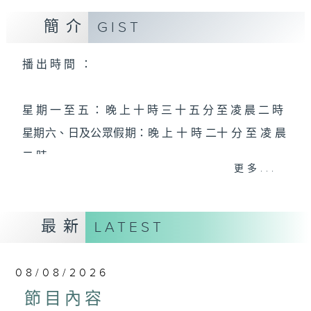
簡介
GIST
播 出 時 間 ：
星 期 一 至 五 ： 晚 上 十 時 三 十 五 分 至 凌 晨 二 時
星期六、日及公眾假期：晚 上 十 時 二十 分 至 凌 晨
二 時
更多...
主 持 ：林瑋婷、龍玉聲、御玲瓏、丁家湘、藍煒婷、
最新
黃可柔、馬崇恩、蕭桐、陳婉紅、紅萍、林玉琴、陳
LATEST
箋
08/08/2026
為顧及平日需要上班的聽眾，《戲曲之夜》安排在每
節目內容