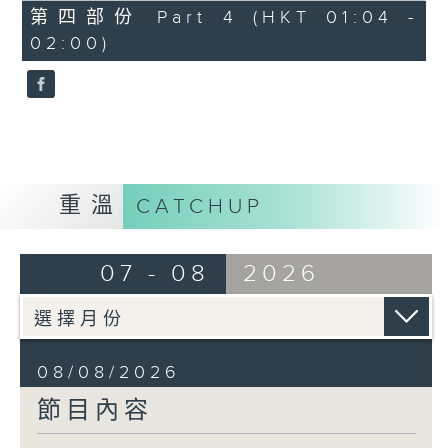
「花為媒(二)」
56
第四部份 Part 4 (HKT 01:04 -
minutes,
由 周雅琴、楊文蔚、 朱祝芬、傅頌
02:00)
10
seconds
英 主唱
重溫
CATCHUP
07 - 08
2026
08/08/2026
節目內容