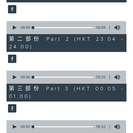
seconds
3. 「花蕊夫人之去國題詞、刧後描容」
由 龍貫天、甄秀儀 主唱
0
seconds
00:00
56:09
of
56
第二部份 Part 2 (HKT 23:04 -
minutes,
4. 「血染海棠紅」
24:00)
9
seconds
由 麥炳榮、鄭幗寶 主唱
0
seconds
00:00
55:20
of
節目時間：0100-0200
55
第三部份 Part 3 (HKT 00:05 -
minutes,
節目名稱：越劇欣賞
01:00)
20
seconds
節目主持：陳箋
0
seconds
00:00
56:10
of