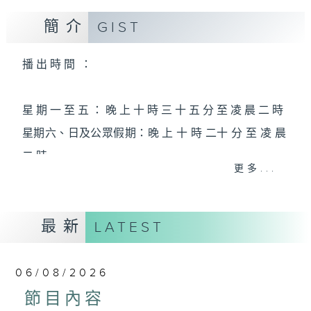
簡介
GIST
播 出 時 間 ：
星 期 一 至 五 ： 晚 上 十 時 三 十 五 分 至 凌 晨 二 時
星期六、日及公眾假期：晚 上 十 時 二十 分 至 凌 晨
二 時
更多...
主 持 ：林瑋婷、龍玉聲、御玲瓏、丁家湘、藍煒婷、
最新
黃可柔、馬崇恩、蕭桐、陳婉紅、紅萍、林玉琴、陳
LATEST
箋
06/08/2026
為顧及平日需要上班的聽眾，《戲曲之夜》安排在每
節目內容