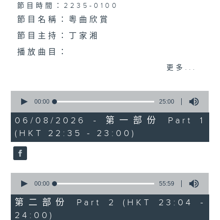
個晚上播放粵曲，以地方語言介紹京劇、潮劇、越劇
節目時間：2235-0100
節目名稱：粵曲欣賞
等；務求以同一語言介紹同一劇種，望能令廣大聽眾
節目主持：丁家湘
有更親切的感受。
播放曲目：
更多...
0
1.「蛇頭苗」
seconds
00:00
25:00
of
由 紅線女、彭熾權 主唱
25
06/08/2026 - 第一部份 Part 1
minutes,
(HKT 22:35 - 23:00)
0
seconds
2.「情醉王大儒之供狀」
0
由 林家聲、林錦堂、藍天佑 主唱
seconds
00:00
55:59
of
55
第二部份 Part 2 (HKT 23:04 -
minutes,
24:00)
59