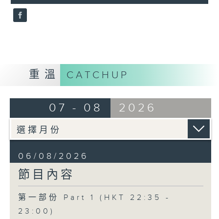
seconds
3.「憐香惹恨」
由 梁瑛 主唱
重溫
CATCHUP
4.「七步成詩」
由 葉丹青、葉幼琪 主唱
07 - 08
2026
5.「雪嶺風雲會之亂世親仇」
由 李龍、尹飛燕 主唱
06/08/2026
節目內容
第一部份 Part 1 (HKT 22:35 -
6.「不堪回首話當年」
23:00)