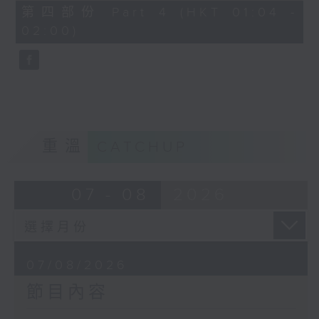
節目名稱：越劇欣賞
56
第四部份 Part 4 (HKT 01:04 -
minutes,
節目主持：陳箋
02:00)
9
seconds
「花為媒(一)」
由 周雅琴、楊文蔚、朱祝芬、傅頌英
主唱
重溫
CATCHUP
07 - 08
2026
07/08/2026
節目內容