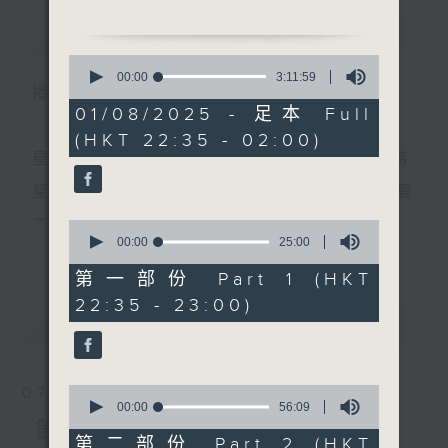
簡介
GIST
0
1. 「牆頭馬上之懺情」
seconds
00:00
3:11:59
播 出 時 間 ：
of
由 南紅 主唱
3
01/08/2025 - 足本 Full
hours,
(HKT 22:35 - 02:00)
11
minutes,
星 期 一 至 五 ： 晚 上 十 時 三 十 五 分 至 凌 晨 二 時
2. 「花染狀元紅之庵堂重
59
seconds
會」
星期六、日及公眾假期：晚 上 十 時 二十 分 至 凌 晨
由 林家聲、李寶瑩 主唱
二 時
0
seconds
00:00
25:00
更多...
of
25
第一部份 Part 1 (HKT
3. 「李後主之自焚」
minutes,
主 持 ：林瑋婷、龍玉聲、御玲瓏、丁家湘、藍煒婷、
22:35 - 23:00)
0
由 龍劍笙、梅雪詩 主唱
seconds
最新
黃可柔、馬崇恩、蕭桐、陳婉紅、紅萍、林玉琴、陳
LATEST
箋
4. 「李仙刺目之刺目」
0
07/08/2026
由 梁漢威、吳美英 主唱
seconds
00:00
56:09
為顧及平日需要上班的聽眾，《戲曲之夜》安排在每
of
節目內容
56
第二部份 Part 2 (HKT