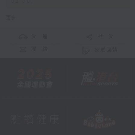
02:00)
更多 ...
交 通
社 交
聯 絡
公眾回饋