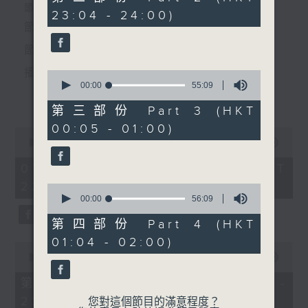
minutes,
個晚上播放粵曲，以地方語言介紹京劇、潮劇、越劇
節目時間：2235-0100
23:04 - 24:00)
9
5. 「心聲淚影」
seconds
節目名稱：粵曲欣賞
等；務求以同一語言介紹同一劇種，望能令廣大聽眾
由 靳永棠、梁玉卿 主唱
節目主持：林瑋婷
有更親切的感受。
播放曲目：
0
seconds
00:00
55:09
節目時間：0100-0200
更多...
of
節目名稱：越劇
55
第三部份 Part 3 (HKT
minutes,
節目主持：陳箋
00:05 - 01:00)
9
0
seconds
1. 「俏駙馬偷看公主」
seconds
00:00
3:12:00
of
由 彭熾權、盧筱萍 主唱
3
07/08/2026 - 足本 Full (HKT
「雙玉蟬(上)」
hours,
22:35 - 02:00)
由 何英、徐藝君、江瑤、陳
12
0
minutes,
seconds
00:00
56:09
輝玲 主唱
0
of
seconds
56
第四部份 Part 4 (HKT
2. 「天子鬧蟾宮」
minutes,
01:04 - 02:00)
9
0
由 梁漢威、張琴思 主唱
seconds
seconds
00:00
25:10
of
25
第一部份 Part 1 (HKT 22:35 -
minutes,
23:00)
10
您對這個節目的滿意程度？