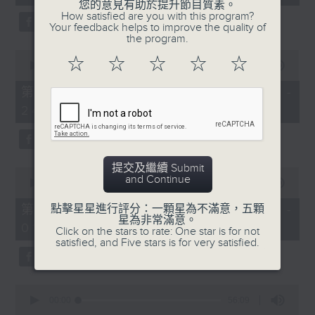
seconds
您的意見有助於提升節目質素。
3. 「還我漢江山」
How satisfied are you with this program?
Your feedback helps to improve the quality of
由 劉善初、白鳳瑛 主唱
the program.
0
☆
☆
☆
☆
☆
seconds
00:00
56:20
of
56
第二部份 Part 2 (HKT 23:04 -
minutes,
4. 「還我山河還我妻之劫後重逢」
24:00)
20
seconds
由 李龍、尹飛燕 主唱
提交及繼續 Submit
0
and Continue
seconds
00:00
55:19
of
5. 「光緒皇血井喚珍妃」
55
第三部份 Part 3 (HKT 00:05 -
點擊星星進行評分：一顆星為不滿意，五顆
minutes,
星為非常滿意。
由 文千歲 主唱
01:00)
19
Click on the stars to rate: One star is for not
seconds
satisfied, and Five stars is for very satisfied.
0
節目時間：0100-0200
seconds
00:00
56:09
of