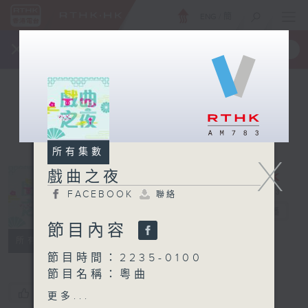
ENG
/
簡
×
全新 RTHK On The Go
取得
一手掌握 RTHK 電台、電視節目
所有集數
X
戲曲之夜
FACEBOOK
聯絡
戲曲之夜
電台直播
節目內容
FACEBOOK
聯絡
所有集數
節目時間：2235-0100
節目名稱：粵曲
節目主持：林瑋婷
您喜歡這個節目嗎?
更多...
播放曲目：