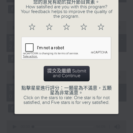
seconds
您的意見有助於提升節目質素。
3.「憐香惹恨」
How satisfied are you with this program?
Your feedback helps to improve the quality of
由 梁瑛 主唱
the program.
0
☆
☆
☆
☆
☆
seconds
00:00
56:20
of
56
第二部份 Part 2 (HKT 23:04 -
minutes,
4.「七步成詩」
24:00)
20
seconds
由 葉丹青、葉幼琪 主唱
提交及繼續 Submit
0
and Continue
seconds
00:00
55:09
of
5.「雪嶺風雲會之亂世親仇」
55
第三部份 Part 3 (HKT 00:05 -
點擊星星進行評分：一顆星為不滿意，五顆
minutes,
星為非常滿意。
由 李龍、尹飛燕 主唱
01:00)
9
Click on the stars to rate: One star is for not
seconds
satisfied, and Five stars is for very satisfied.
0
6.「不堪回首話當年」
seconds
00:00
56:09
of