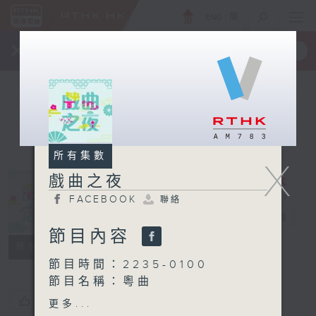
ENG
/
簡
×
全新 RTHK On The Go
取得
一手掌握 RTHK 電台、電視節目
所有集數
X
戲曲之夜
FACEBOOK
聯絡
戲曲之夜
電台直播
節目內容
FACEBOOK
聯絡
所有集數
節目時間：2235-0100
節目名稱：粵曲
節目主持：林瑋婷
您喜歡這個節目嗎?
更多...
播放曲目：