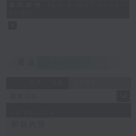
由 譚家寶 主唱
56
第四部份 Part 4 (HKT 01:04 -
minutes,
02:00)
9
seconds
節目時間：0100-0200
節目名稱：潮劇欣賞
節目主持：紅萍
重溫
CATCHUP
「珍珠塔(三)」
07 - 08
2026
由 陳蘭、雪娟、廣玉 主唱
06/08/2026
節目內容