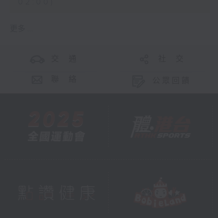
02:00)
更多 ...
交 通
社 交
聯 絡
公眾回饋