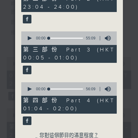
minutes,
個晚上播放粵曲，以地方語言介紹京劇、潮劇、越劇
節目時間：2235-0100
23:04 - 24:00)
9
5. 「心聲淚影」
seconds
節目名稱：粵曲欣賞
等；務求以同一語言介紹同一劇種，望能令廣大聽眾
由 靳永棠、梁玉卿 主唱
節目主持：丁家湘
有更親切的感受。
播放曲目：
0
seconds
00:00
55:09
節目時間：0100-0200
更多...
of
節目名稱：越劇
55
第三部份 Part 3 (HKT
minutes,
節目主持：陳箋
00:05 - 01:00)
9
0
seconds
1.「蛇頭苗」
seconds
00:00
3:11:59
of
由 紅線女、彭熾權 主唱
3
06/08/2026 - 足本 Full (HKT
「雙玉蟬(上)」
hours,
22:35 - 02:00)
由 何英、徐藝君、江瑤、陳
11
0
minutes,
seconds
00:00
56:09
輝玲 主唱
59
of
seconds
56
第四部份 Part 4 (HKT
2.「情醉王大儒之供狀」
minutes,
01:04 - 02:00)
9
0
由 林家聲、林錦堂、藍天佑 主唱
seconds
seconds
00:00
25:10
of
25
第一部份 Part 1 (HKT 22:35 -
minutes,
23:00)
10
您對這個節目的滿意程度？