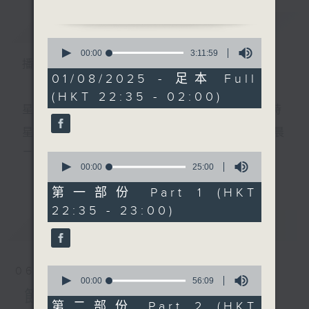
簡介
GIST
0
1. 「牆頭馬上之懺情」
seconds
00:00
3:11:59
播 出 時 間 ：
of
由 南紅 主唱
3
01/08/2025 - 足本 Full
hours,
(HKT 22:35 - 02:00)
11
minutes,
星 期 一 至 五 ： 晚 上 十 時 三 十 五 分 至 凌 晨 二 時
2. 「花染狀元紅之庵堂重
59
seconds
會」
星期六、日及公眾假期：晚 上 十 時 二十 分 至 凌 晨
由 林家聲、李寶瑩 主唱
二 時
0
seconds
00:00
25:00
更多...
of
25
第一部份 Part 1 (HKT
3. 「李後主之自焚」
minutes,
主 持 ：林瑋婷、龍玉聲、御玲瓏、丁家湘、藍煒婷、
22:35 - 23:00)
0
由 龍劍笙、梅雪詩 主唱
seconds
最新
黃可柔、馬崇恩、蕭桐、陳婉紅、紅萍、林玉琴、陳
LATEST
箋
4. 「李仙刺目之刺目」
0
06/08/2026
由 梁漢威、吳美英 主唱
seconds
00:00
56:09
為顧及平日需要上班的聽眾，《戲曲之夜》安排在每
of
節目內容
56
第二部份 Part 2 (HKT