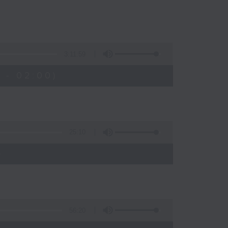
3:11:59
 - 02:00)
25:10
)
56:20