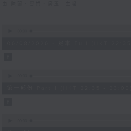
由 陳蘭、雪娟、廣玉 主唱
0
seconds
00:00
of
3
06/08/2026 - 足本 Full (HKT 22:35
hours,
11
minutes,
59
seconds
Volume
90%
0
seconds
00:00
of
25
第一部份 Part 1 (HKT 22:35 - 23:00
minutes,
10
seconds
Volume
90%
0
seconds
00:00
of
56