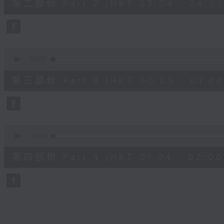
第二部份 Part 2 (HKT 23:04 - 24:00
minutes,
20
seconds
Volume
90%
0
seconds
00:00
of
55
第三部份 Part 3 (HKT 00:05 - 01:00
minutes,
9
seconds
Volume
90%
0
seconds
00:00
of
56
第四部份 Part 4 (HKT 01:04 - 02:00
minutes,
9
seconds
Volume
90%