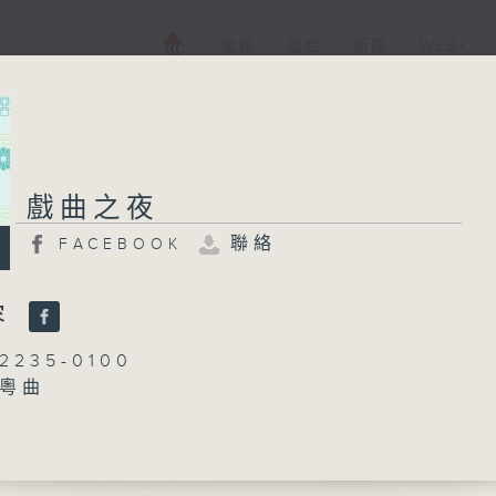
電視
電台
新聞
WEB+
戲曲之夜
戲曲之夜
聯絡
FACEBOOK
FACEBOOK
聯絡
所有集數
容
235-0100
：粵曲
您喜歡這個節目嗎?
丁家湘
播 出 時 間 ：