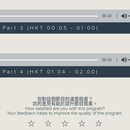
55:19
1.「蛇頭苗」
吼記之賞梅」
art 3 (HKT 00:05 - 01:00)
由 紅線女、彭熾權 主唱
、陳咏儀、廖國森、花居冠、 文寶森 主唱
Volume
2.「情醉王大儒之供狀」
財神」
56:10
由 林家聲、林錦堂、藍天佑 主唱
、尹飛燕、白鳳瑛 主唱
art 4 (HKT 01:04 - 02:00)
Volume
3.「憐香惹恨」
100-0200
由 梁瑛 主唱
潮劇
您對這個節目的滿意程度？
您的意見有助於提升節目質素。
紅萍
How satisfied are you with this program?
Your feedback helps to improve the quality of the program.
4.「七步成詩」
☆
☆
☆
☆
☆
由 葉丹青、葉幼琪 主唱