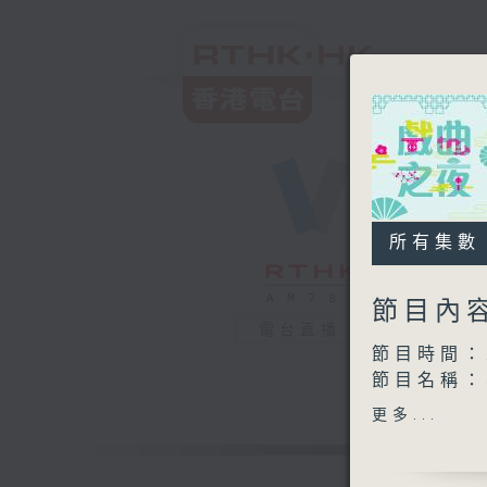
所有集數
節目內
電台直播
節目時間：2
節目名稱
節目主持：
更多...
播放曲目：