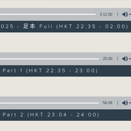
星 期 一 至 五 ： 晚 上 十 時 三 十 五 分 至 凌 晨 二 時
鴻零雁記」
3:12:00
星期六、日及公眾假期：晚 上 十 時 二十 分 至 凌 晨 二 時
 主唱
2025 - 足本 Full (HKT 22:35 - 02:00)
主 持 ：林瑋婷、龍玉聲、御玲瓏、丁家湘、藍煒婷、黃可
Volume
丁山三叩寒江關」
為顧及平日需要上班的聽眾，《戲曲之夜》安排在每個晚上
、鄭碧影 主唱
求以同一語言介紹同一劇種，望能令廣大聽眾有更親切的感
25:00
art 1 (HKT 22:35 - 23:00)
06/08/2026
Volume
然一笑」
寶、倪惠英 主唱
節目內容
節目時間：2235-0100
56:09
節目名稱：粵曲欣賞
art 2 (HKT 23:04 - 24:00)
節目主持：丁家湘
鵲橋」
仙 主唱
Volume
播放曲目：