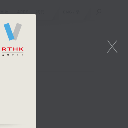
重溫
APPS
我們
ENG
/
簡
X