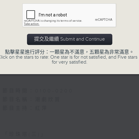
母(三)」
、 許淑苑、 唐龍通、 劉念華、 陳潮欽 主唱
5.「雪嶺風雲會之亂世親仇」
由 李龍、尹飛燕 主唱
提交及繼續 Submit and Continue
三五娘(選段)鶯聲漸老春色將」
、 李澤瑞 主唱
點擊星星進行評分：一顆星為不滿意，五顆星為非常滿意。
6.「不堪回首話當年」
lick on the stars to rate: One star is for not satisfied, and Five stars 
for very satisfied.
由 譚家寶 主唱
節目時間：0100-0200
節目名稱：潮劇欣賞
節目主持：紅萍
「珍珠塔(三)」