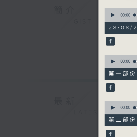
簡介
0
1. 「斷
seconds
00:00
of
GIST
由 譚家寶
3
28/08/
hours,
12
minutes,
0
seconds
2. 「薛
90%
0
由 羅劍郎
seconds
00:00
of
25
第一部份 P
minutes,
0
seconds
3. 「嫣
90%
由 羅家
最新
0
seconds
00:00
LATEST
of
56
第二部份 P
minutes,
4. 「渡
9
由 徐柳
seconds