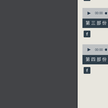
90%
0
seconds
00:00
of
6. 「獅
55
第三部份 P
由 李龍
minutes,
19
seconds
90%
0
7. 「大
seconds
00:00
由 梁醒波
of
56
第四部份 P
minutes,
10
seconds
90%
節目時間：0
節目名稱：
節目主持：