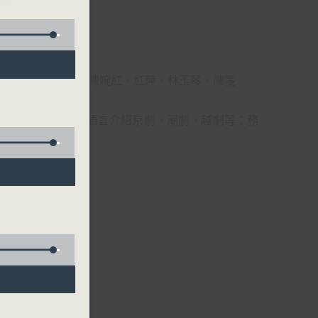
柔、馬崇恩、蕭桐、陳婉紅、紅萍、林玉琴、陳箋
播放粵曲，以地方語言介紹京劇、潮劇、越劇等；務
受。