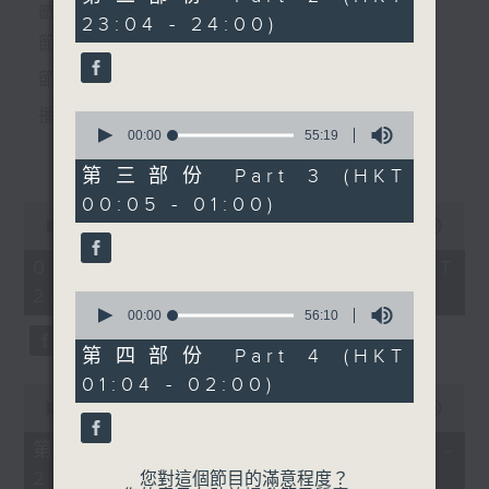
4. 「渡鵲橋」
minutes,
個晚上播放粵曲，以地方語言介紹京劇、潮劇、越劇
節目時間：2235-0100
23:04 - 24:00)
9
由 徐柳仙 主唱
seconds
節目名稱：粵曲欣賞
等；務求以同一語言介紹同一劇種，望能令廣大聽眾
節目主持：林瑋婷
有更親切的感受。
播放曲目：
0
seconds
00:00
55:19
6. 「獅吼記之賞梅」
更多...
of
由 李龍、陳咏儀、廖國森、
55
第三部份 Part 3 (HKT
minutes,
花居冠、 文寶森 主唱
00:05 - 01:00)
19
0
seconds
1. 「俏駙馬偷看公主」
seconds
00:00
3:12:00
of
由 彭熾權、盧筱萍 主唱
3
07/08/2026 - 足本 Full (HKT
hours,
22:35 - 02:00)
7. 「大財神」
12
0
minutes,
seconds
00:00
56:10
由 梁醒波、尹飛燕、白鳳
0
of
瑛 主唱
seconds
56
第四部份 Part 4 (HKT
2. 「天子鬧蟾宮」
minutes,
01:04 - 02:00)
10
0
由 梁漢威、張琴思 主唱
seconds
seconds
00:00
25:10
of
25
第一部份 Part 1 (HKT 22:35 -
節目時間：0100-0200
minutes,
23:00)
節目名稱：潮劇
10
您對這個節目的滿意程度？