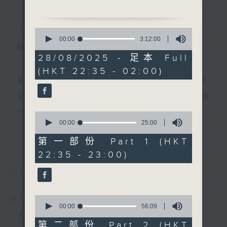
簡介
GIST
0
seconds
00:00
3:12:00
播 出 時 間 ：
of
1. 「斷鴻零雁記」
3
28/08/2025 - 足本 Full
由 譚家寶 主唱
hours,
(HKT 22:35 - 02:00)
12
minutes,
星 期 一 至 五 ： 晚 上 十 時 三 十 五 分 至 凌 晨 二 時
0
seconds
星期六、日及公眾假期：晚 上 十 時 二十 分 至 凌 晨
2. 「薛丁山三叩寒江關」
二 時
0
由 羅劍郎、鄭碧影 主唱
seconds
00:00
25:00
更多...
of
25
第一部份 Part 1 (HKT
minutes,
主 持 ：林瑋婷、龍玉聲、御玲瓏、丁家湘、藍煒婷、
22:35 - 23:00)
0
seconds
最新
黃可柔、馬崇恩、蕭桐、陳婉紅、紅萍、林玉琴、陳
LATEST
3. 「嫣然一笑」
箋
由 羅家寶、倪惠英 主唱
0
07/08/2026
seconds
00:00
56:09
為顧及平日需要上班的聽眾，《戲曲之夜》安排在每
of
節目內容
56
第二部份 Part 2 (HKT