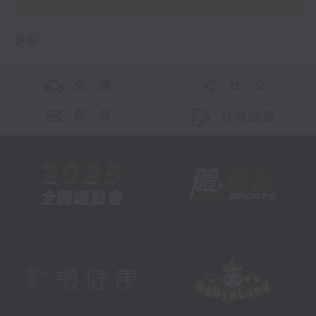
02:00)
更多 ...
交 通
社 交
聯 絡
公眾回饋