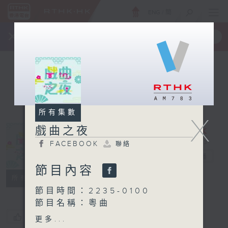
ENG
/
簡
×
全新 RTHK On The Go
取得
一手掌握 RTHK 電台、電視節目
所有集數
X
戲曲之夜
FACEBOOK
聯絡
戲曲之夜
電台直播
節目內容
FACEBOOK
聯絡
所有集數
節目時間：2235-0100
節目名稱：粵曲
節目主持：丁家湘
您喜歡這個節目嗎?
更多...
播放曲目：