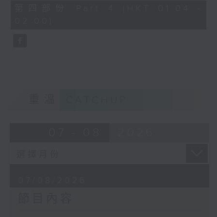
節目名稱：越劇欣賞
56
第四部份 Part 4 (HKT 01:04 -
minutes,
節目主持：陳箋
02:00)
9
seconds
「花為媒(一)」
由 周雅琴、楊文蔚、朱祝芬、傅頌英
主唱
重溫
CATCHUP
07 - 08
2026
07/08/2026
節目內容