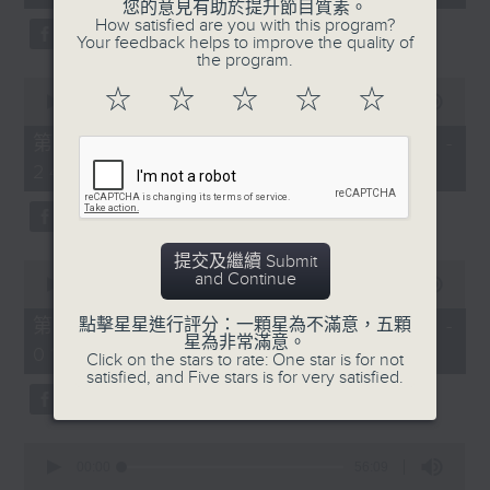
seconds
您的意見有助於提升節目質素。
節目主持：紅萍
3. 「還我漢江山」
How satisfied are you with this program?
Your feedback helps to improve the quality of
由 劉善初、白鳳瑛 主唱
the program.
0
☆
☆
☆
☆
☆
seconds
00:00
56:20
of
1.「巡按審母(三)」
56
第二部份 Part 2 (HKT 23:04 -
由 蔡秀麗、 許淑苑、 唐龍
minutes,
4. 「還我山河還我妻之劫後重逢」
24:00)
20
通、 劉念華、 陳潮欽 主
seconds
唱
由 李龍、尹飛燕 主唱
提交及繼續 Submit
0
and Continue
seconds
00:00
55:19
of
2. 「陳三五娘(選段)鶯聲漸
5. 「光緒皇血井喚珍妃」
55
第三部份 Part 3 (HKT 00:05 -
點擊星星進行評分：一顆星為不滿意，五顆
老春色將」
minutes,
星為非常滿意。
由 文千歲 主唱
01:00)
19
由 劉潔玲、 李澤瑞 主唱
Click on the stars to rate: One star is for not
seconds
satisfied, and Five stars is for very satisfied.
0
節目時間：0100-0200
seconds
00:00
56:09
of