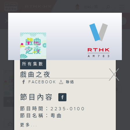
ENG
/
簡
×
全新 RTHK On The Go
取得
一手掌握 RTHK 電台、電視節目
所有集數
X
戲曲之夜
FACEBOOK
聯絡
戲曲之夜
電台直播
節目內容
FACEBOOK
聯絡
所有集數
節目時間：2235-0100
節目名稱：粵曲
節目主持：林瑋婷
您喜歡這個節目嗎?
更多...
播放曲目：