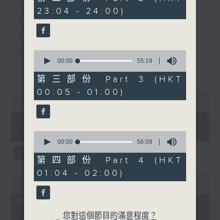
minutes,
個晚上播放粵曲，以地方語言介紹京劇、潮劇、越劇
節目時間：2235-0100
23:04 - 24:00)
19
節目時間：0100-0200
seconds
節目名稱：粵曲欣賞
等；務求以同一語言介紹同一劇種，望能令廣大聽眾
節目名稱：越劇
節目主持：丁家湘
有更親切的感受。
節目主持：陳箋
播放曲目：
0
seconds
00:00
55:19
更多...
of
「春香傳(三)」
55
第三部份 Part 3 (HKT
minutes,
00:05 - 01:00)
19
0
seconds
1.「蛇頭苗」
seconds
00:00
3:11:59
of
由 紅線女、彭熾權 主唱
3
06/08/2026 - 足本 Full (HKT
hours,
22:35 - 02:00)
11
0
minutes,
seconds
00:00
56:09
59
of
seconds
56
第四部份 Part 4 (HKT
2.「情醉王大儒之供狀」
minutes,
01:04 - 02:00)
9
0
由 林家聲、林錦堂、藍天佑 主唱
seconds
seconds
00:00
25:10
of
25
第一部份 Part 1 (HKT 22:35 -
minutes,
23:00)
10
您對這個節目的滿意程度？