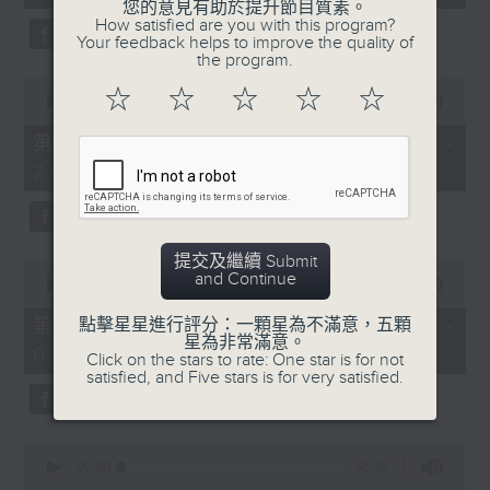
seconds
您的意見有助於提升節目質素。
3.「憐香惹恨」
How satisfied are you with this program?
Your feedback helps to improve the quality of
由 梁瑛 主唱
the program.
0
☆
☆
☆
☆
☆
seconds
00:00
56:20
of
56
第二部份 Part 2 (HKT 23:04 -
minutes,
4.「七步成詩」
24:00)
20
seconds
由 葉丹青、葉幼琪 主唱
提交及繼續 Submit
0
and Continue
seconds
00:00
55:09
of
5.「雪嶺風雲會之亂世親仇」
55
第三部份 Part 3 (HKT 00:05 -
點擊星星進行評分：一顆星為不滿意，五顆
minutes,
星為非常滿意。
由 李龍、尹飛燕 主唱
01:00)
9
Click on the stars to rate: One star is for not
seconds
satisfied, and Five stars is for very satisfied.
0
6.「不堪回首話當年」
seconds
00:00
56:09
of