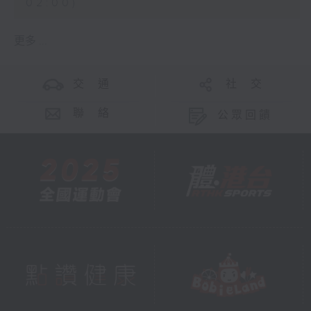
02:00)
更多 ...
交 通
社 交
聯 絡
公眾回饋