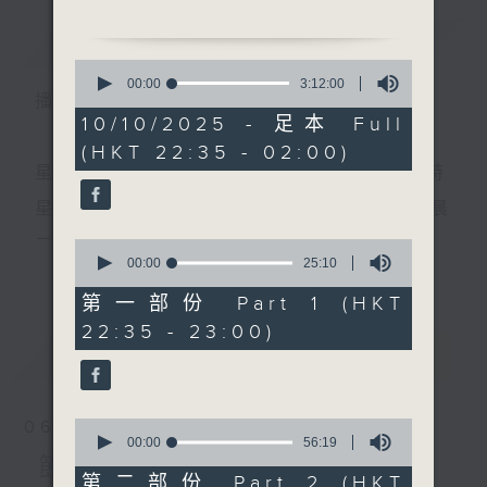
簡介
GIST
0
1. 「薛濤箋」
seconds
00:00
3:12:00
播 出 時 間 ：
of
由 嚴淑芳 主唱
3
10/10/2025 - 足本 Full
hours,
(HKT 22:35 - 02:00)
12
minutes,
星 期 一 至 五 ： 晚 上 十 時 三 十 五 分 至 凌 晨 二 時
2. 「白蛇傳」
0
seconds
由 新馬師曾、崔妙芝 主
星期六、日及公眾假期：晚 上 十 時 二十 分 至 凌 晨
唱
二 時
0
seconds
00:00
25:10
更多...
of
25
第一部份 Part 1 (HKT
3. 「鏡花緣之贈荔」
minutes,
主 持 ：林瑋婷、龍玉聲、御玲瓏、丁家湘、藍煒婷、
22:35 - 23:00)
10
由 任劍輝、吳君麗 主唱
seconds
最新
黃可柔、馬崇恩、蕭桐、陳婉紅、紅萍、林玉琴、陳
LATEST
箋
4. 「蘇三贈別」
0
06/08/2026
由 鄭天佑、李芬芳 主唱
seconds
00:00
56:19
為顧及平日需要上班的聽眾，《戲曲之夜》安排在每
of
節目內容
56
第二部份 Part 2 (HKT