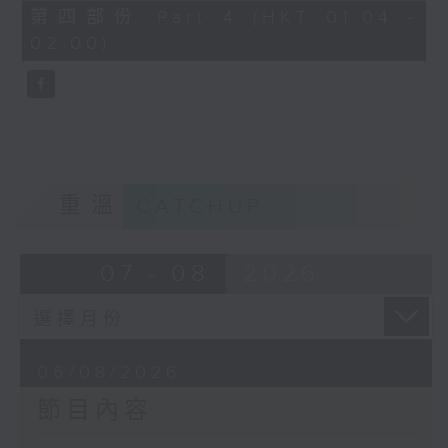
由 譚家寶 主唱
56
第四部份 Part 4 (HKT 01:04 -
minutes,
02:00)
9
seconds
節目時間：0100-0200
節目名稱：潮劇欣賞
節目主持：紅萍
重溫
CATCHUP
「珍珠塔(三)」
07 - 08
2026
由 陳蘭、雪娟、廣玉 主唱
06/08/2026
節目內容