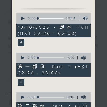
簡介
GIST
0
seconds
00:00
3:26:59
播 出 時 間 ：
of
1. 「庵堂認母」
3
18/10/2025 - 足本 Full
由 文千歲、李寶瑩 主唱
hours,
(HKT 22:20 - 02:00)
26
minutes,
星 期 一 至 五 ： 晚 上 十 時 三 十 五 分 至 凌 晨 二 時
59
seconds
星期六、日及公眾假期：晚 上 十 時 二十 分 至 凌 晨
2. 「平陽公主之招親結鳳
二 時
0
鸞」
seconds
00:00
40:00
更多...
of
由 麥炳榮、鳳凰女 主唱
40
第一部份 Part 1 (HKT
minutes,
主 持 ：林瑋婷、龍玉聲、御玲瓏、丁家湘、藍煒婷、
22:20 - 23:00)
0
seconds
最新
黃可柔、馬崇恩、蕭桐、陳婉紅、紅萍、林玉琴、陳
LATEST
箋
3. 「潞安洲」
由 陳劍聲、王超群 主唱
0
07/08/2026
seconds
00:00
56:10
為顧及平日需要上班的聽眾，《戲曲之夜》安排在每
of
節目內容
56
第二部份 Part 2 (HKT