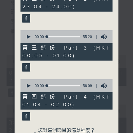
minutes,
個晚上播放粵曲，以地方語言介紹京劇、潮劇、越劇
節目時間：2235-0100
23:04 - 24:00)
10
4. 「一把存忠劍」
seconds
節目名稱：粵曲欣賞
等；務求以同一語言介紹同一劇種，望能令廣大聽眾
由 新馬師曾、鄭幗寶、新廖
節目主持：林瑋婷
有更親切的感受。
俠懷 主唱
播放曲目：
0
seconds
00:00
55:20
更多...
of
55
第三部份 Part 3 (HKT
minutes,
5. 「杜十娘之怒沉百寶箱」
00:05 - 01:00)
20
0
由 新劍郎、葉慧芬 主唱
seconds
1. 「俏駙馬偷看公主」
seconds
00:00
3:12:00
of
由 彭熾權、盧筱萍 主唱
3
07/08/2026 - 足本 Full (HKT
hours,
22:35 - 02:00)
12
0
minutes,
seconds
00:00
56:09
節目時間：0100-0200
0
of
節目名稱：越劇
seconds
56
第四部份 Part 4 (HKT
2. 「天子鬧蟾宮」
minutes,
節目主持：陳箋
01:04 - 02:00)
9
0
由 梁漢威、張琴思 主唱
seconds
seconds
00:00
25:10
of
25
第一部份 Part 1 (HKT 22:35 -
minutes,
23:00)
「大觀園(上)」
10
您對這個節目的滿意程度？