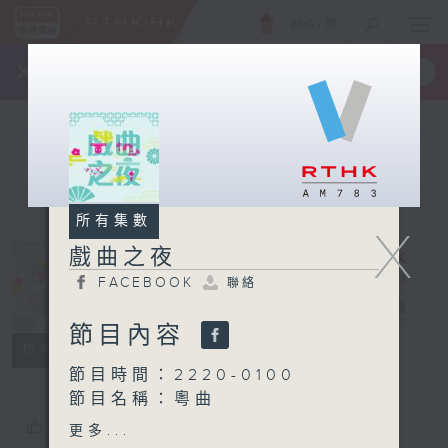
ENG
/
簡
×
全新 RTHK On The Go
取得
一手掌握 RTHK 電台、電視節目
所有集數
X
戲曲之夜
FACEBOOK
聯絡
戲曲之夜
電台直播
節目內容
FACEBOOK
聯絡
所有集數
節目時間：2220-0100
節目名稱：粵曲
節目主持：龍玉聲
您喜歡這個節目嗎?
更多...
播放曲目：