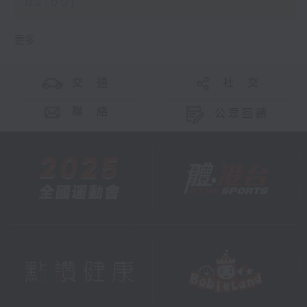
02:00)
更多 ...
交 通
社 交
聯 絡
公眾回饋