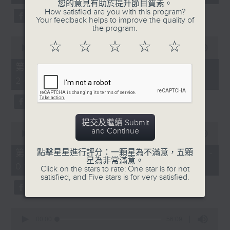
seconds
您的意見有助於提升節目質素。
3. 「還我漢江山」
How satisfied are you with this program?
Your feedback helps to improve the quality of
由 劉善初、白鳳瑛 主唱
the program.
0
☆
☆
☆
☆
☆
seconds
00:00
56:20
of
56
第二部份 Part 2 (HKT 23:04 -
minutes,
4. 「還我山河還我妻之劫後重逢」
24:00)
20
seconds
由 李龍、尹飛燕 主唱
提交及繼續 Submit
0
and Continue
seconds
00:00
55:19
of
5. 「光緒皇血井喚珍妃」
55
第三部份 Part 3 (HKT 00:05 -
點擊星星進行評分：一顆星為不滿意，五顆
minutes,
星為非常滿意。
由 文千歲 主唱
01:00)
19
Click on the stars to rate: One star is for not
seconds
satisfied, and Five stars is for very satisfied.
0
節目時間：0100-0200
seconds
00:00
56:09
of