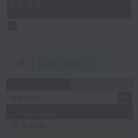
節目名稱：越劇欣賞
56
第四部份 Part 4 (HKT 01:04 -
minutes,
節目主持：陳箋
02:00)
9
seconds
「花為媒(一)」
由 周雅琴、楊文蔚、朱祝芬、傅頌英
主唱
重溫
CATCHUP
07 - 08
2026
07/08/2026
節目內容