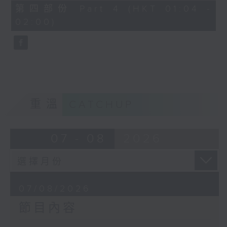
節目名稱：越劇欣賞
56
第四部份 Part 4 (HKT 01:04 -
minutes,
節目主持：陳箋
02:00)
9
seconds
「花為媒(一)」
由 周雅琴、楊文蔚、朱祝芬、傅頌英
主唱
重溫
CATCHUP
07 - 08
2026
07/08/2026
節目內容