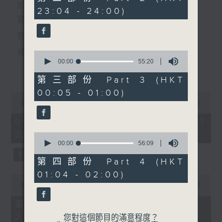
minutes,
個晚上播放粵曲，以地方語言介紹京劇、潮劇、越劇
節目時間：2235-0100
23:04 - 24:00)
10
4. 「一把存忠劍」
seconds
節目名稱：粵曲欣賞
等；務求以同一語言介紹同一劇種，望能令廣大聽眾
由 新馬師曾、鄭幗寶、新廖
節目主持：林瑋婷
有更親切的感受。
俠懷 主唱
播放曲目：
0
seconds
00:00
55:20
更多...
of
55
第三部份 Part 3 (HKT
minutes,
5. 「杜十娘之怒沉百寶箱」
00:05 - 01:00)
20
0
由 新劍郎、葉慧芬 主唱
seconds
1. 「俏駙馬偷看公主」
seconds
00:00
3:12:00
of
由 彭熾權、盧筱萍 主唱
3
07/08/2026 - 足本 Full (HKT
hours,
22:35 - 02:00)
12
0
minutes,
seconds
00:00
56:09
節目時間：0100-0200
0
of
節目名稱：越劇
seconds
56
第四部份 Part 4 (HKT
2. 「天子鬧蟾宮」
minutes,
節目主持：陳箋
01:04 - 02:00)
9
0
由 梁漢威、張琴思 主唱
seconds
seconds
00:00
25:10
of
25
第一部份 Part 1 (HKT 22:35 -
minutes,
23:00)
「大觀園(上)」
10
您對這個節目的滿意程度？