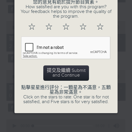
seconds
您的意見有助於提升節目質素。
3. 「還我漢江山」
How satisfied are you with this program?
Your feedback helps to improve the quality of
由 劉善初、白鳳瑛 主唱
the program.
0
☆
☆
☆
☆
☆
seconds
00:00
56:20
of
56
第二部份 Part 2 (HKT 23:04 -
minutes,
4. 「還我山河還我妻之劫後重逢」
24:00)
20
seconds
由 李龍、尹飛燕 主唱
提交及繼續 Submit
0
and Continue
seconds
00:00
55:19
of
5. 「光緒皇血井喚珍妃」
55
第三部份 Part 3 (HKT 00:05 -
點擊星星進行評分：一顆星為不滿意，五顆
minutes,
星為非常滿意。
由 文千歲 主唱
01:00)
19
Click on the stars to rate: One star is for not
seconds
satisfied, and Five stars is for very satisfied.
0
節目時間：0100-0200
seconds
00:00
56:09
of