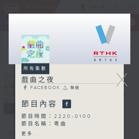
ENG
/
簡
×
全新 RTHK On The Go
取得
一手掌握 RTHK 電台、電視節目
所有集數
X
戲曲之夜
FACEBOOK
聯絡
戲曲之夜
電台直播
節目內容
FACEBOOK
聯絡
所有集數
節目時間：2220-0100
節目名稱：粵曲
節目主持：龍玉聲
您喜歡這個節目嗎?
更多...
播放曲目：