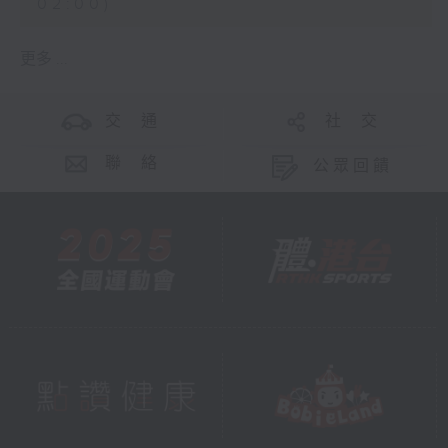
02:00)
更多 ...
交 通
社 交
聯 絡
公眾回饋