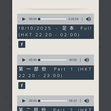
簡介
GIST
0
seconds
00:00
3:26:59
播 出 時 間 ：
of
1. 「庵堂認母」
3
18/10/2025 - 足本 Full
由 文千歲、李寶瑩 主唱
hours,
(HKT 22:20 - 02:00)
26
minutes,
星 期 一 至 五 ： 晚 上 十 時 三 十 五 分 至 凌 晨 二 時
59
seconds
星期六、日及公眾假期：晚 上 十 時 二十 分 至 凌 晨
2. 「平陽公主之招親結鳳
二 時
0
鸞」
seconds
00:00
40:00
更多...
of
由 麥炳榮、鳳凰女 主唱
40
第一部份 Part 1 (HKT
minutes,
主 持 ：林瑋婷、龍玉聲、御玲瓏、丁家湘、藍煒婷、
22:20 - 23:00)
0
seconds
最新
黃可柔、馬崇恩、蕭桐、陳婉紅、紅萍、林玉琴、陳
LATEST
箋
3. 「潞安洲」
由 陳劍聲、王超群 主唱
0
07/08/2026
seconds
00:00
56:10
為顧及平日需要上班的聽眾，《戲曲之夜》安排在每
of
節目內容
56
第二部份 Part 2 (HKT