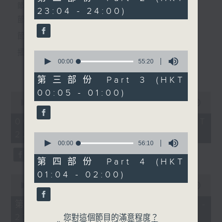
4.「花亭會」
minutes,
個晚上播放粵曲，以地方語言介紹京劇、潮劇、越劇
節目時間：2235-0100
23:04 - 24:00)
19
由 何非凡、鳳凰女 主唱
seconds
節目名稱：粵曲欣賞
等；務求以同一語言介紹同一劇種，望能令廣大聽眾
節目主持：丁家湘
有更親切的感受。
播放曲目：
0
seconds
00:00
55:20
更多...
of
節目時間：0100-0200
55
第三部份 Part 3 (HKT
minutes,
節目名稱：京劇欣賞
00:05 - 01:00)
20
0
節目主持：陳婉紅
seconds
1.「蛇頭苗」
seconds
00:00
3:11:59
of
由 紅線女、彭熾權 主唱
3
06/08/2026 - 足本 Full (HKT
hours,
22:35 - 02:00)
11
0
minutes,
seconds
00:00
56:10
1.「柳蔭記(四)」
59
of
seconds
56
第四部份 Part 4 (HKT
2.「情醉王大儒之供狀」
minutes,
01:04 - 02:00)
10
0
由 林家聲、林錦堂、藍天佑 主唱
seconds
seconds
00:00
25:10
2.「霍小玉」
of
25
第一部份 Part 1 (HKT 22:35 -
minutes,
23:00)
10
您對這個節目的滿意程度？