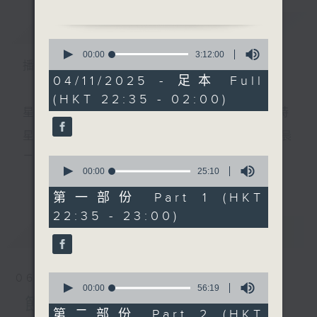
簡介
GIST
0
seconds
00:00
3:12:00
播 出 時 間 ：
of
1.「搖紅燭影佛前燈」
3
04/11/2025 - 足本 Full
由 白鳳瑛 主唱
hours,
(HKT 22:35 - 02:00)
12
minutes,
星 期 一 至 五 ： 晚 上 十 時 三 十 五 分 至 凌 晨 二 時
0
seconds
星期六、日及公眾假期：晚 上 十 時 二十 分 至 凌 晨
2.「春風重渡玉門關」
二 時
0
由 鍾雲山、伍木蘭 主唱
seconds
00:00
25:10
更多...
of
25
第一部份 Part 1 (HKT
minutes,
主 持 ：林瑋婷、龍玉聲、御玲瓏、丁家湘、藍煒婷、
22:35 - 23:00)
10
seconds
最新
黃可柔、馬崇恩、蕭桐、陳婉紅、紅萍、林玉琴、陳
LATEST
3.「歡喜冤家」
箋
由 羅家寶、謝雪心 主唱
0
06/08/2026
seconds
00:00
56:19
為顧及平日需要上班的聽眾，《戲曲之夜》安排在每
of
節目內容
56
第二部份 Part 2 (HKT