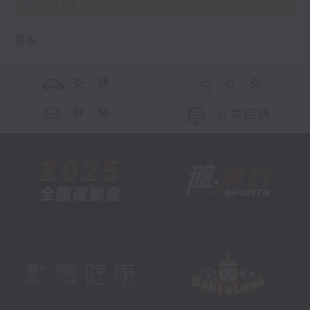
02:00)
更多 ...
交 通
社 交
聯 絡
公眾回饋