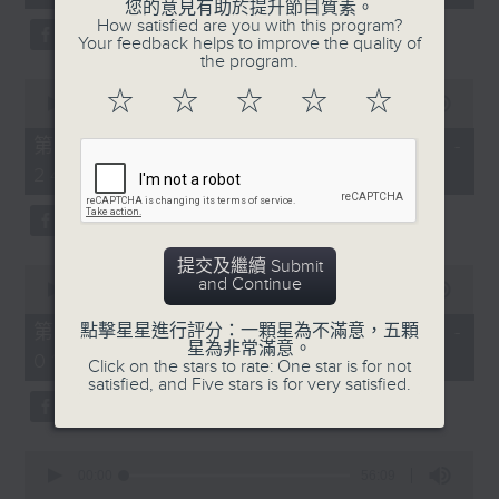
seconds
您的意見有助於提升節目質素。
3.「憐香惹恨」
How satisfied are you with this program?
Your feedback helps to improve the quality of
由 梁瑛 主唱
the program.
0
☆
☆
☆
☆
☆
seconds
00:00
56:20
of
56
第二部份 Part 2 (HKT 23:04 -
minutes,
4.「七步成詩」
24:00)
20
seconds
由 葉丹青、葉幼琪 主唱
提交及繼續 Submit
0
and Continue
seconds
00:00
55:09
of
5.「雪嶺風雲會之亂世親仇」
55
第三部份 Part 3 (HKT 00:05 -
點擊星星進行評分：一顆星為不滿意，五顆
minutes,
星為非常滿意。
由 李龍、尹飛燕 主唱
01:00)
9
Click on the stars to rate: One star is for not
seconds
satisfied, and Five stars is for very satisfied.
0
6.「不堪回首話當年」
seconds
00:00
56:09
of