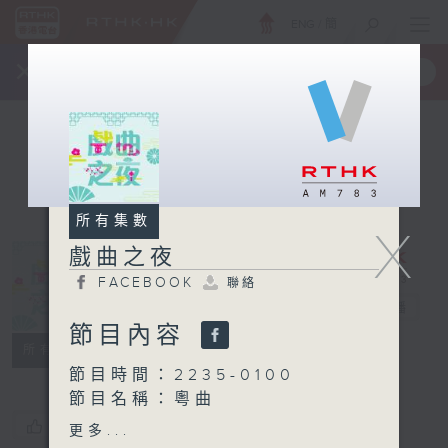
ENG
/
簡
×
全新 RTHK On The Go
取得
一手掌握 RTHK 電台、電視節目
所有集數
X
戲曲之夜
FACEBOOK
聯絡
戲曲之夜
電台直播
節目內容
FACEBOOK
聯絡
所有集數
節目時間：2235-0100
節目名稱：粵曲
節目主持：阮德鏘
您喜歡這個節目嗎?
更多...
播放曲目：