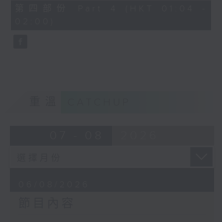
由 譚家寶 主唱
56
第四部份 Part 4 (HKT 01:04 -
minutes,
02:00)
9
seconds
節目時間：0100-0200
節目名稱：潮劇欣賞
節目主持：紅萍
重溫
CATCHUP
「珍珠塔(三)」
07 - 08
2026
由 陳蘭、雪娟、廣玉 主唱
06/08/2026
節目內容