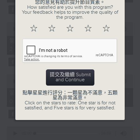
seconds
您的意見有助於提升節目質素。
3.「憐香惹恨」
How satisfied are you with this program?
Your feedback helps to improve the quality of
由 梁瑛 主唱
the program.
0
☆
☆
☆
☆
☆
seconds
00:00
56:20
of
56
第二部份 Part 2 (HKT 23:04 -
minutes,
4.「七步成詩」
24:00)
20
seconds
由 葉丹青、葉幼琪 主唱
提交及繼續 Submit
0
and Continue
seconds
00:00
55:09
of
5.「雪嶺風雲會之亂世親仇」
55
第三部份 Part 3 (HKT 00:05 -
點擊星星進行評分：一顆星為不滿意，五顆
minutes,
星為非常滿意。
由 李龍、尹飛燕 主唱
01:00)
9
Click on the stars to rate: One star is for not
seconds
satisfied, and Five stars is for very satisfied.
0
6.「不堪回首話當年」
seconds
00:00
56:09
of