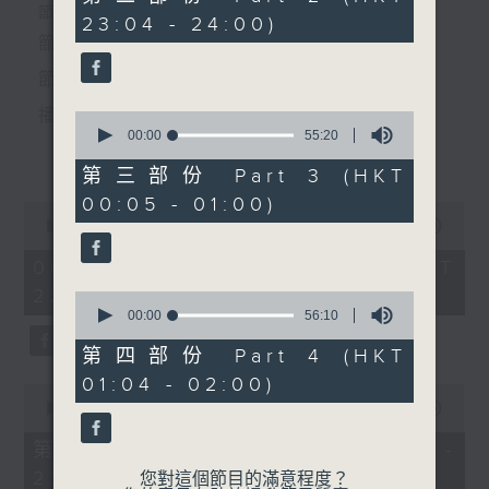
4.「花亭會」
minutes,
個晚上播放粵曲，以地方語言介紹京劇、潮劇、越劇
節目時間：2235-0100
23:04 - 24:00)
19
由 何非凡、鳳凰女 主唱
seconds
節目名稱：粵曲欣賞
等；務求以同一語言介紹同一劇種，望能令廣大聽眾
節目主持：丁家湘
有更親切的感受。
播放曲目：
0
seconds
00:00
55:20
更多...
of
節目時間：0100-0200
55
第三部份 Part 3 (HKT
minutes,
節目名稱：京劇欣賞
00:05 - 01:00)
20
0
節目主持：陳婉紅
seconds
1.「蛇頭苗」
seconds
00:00
3:11:59
of
由 紅線女、彭熾權 主唱
3
06/08/2026 - 足本 Full (HKT
hours,
22:35 - 02:00)
11
0
minutes,
seconds
00:00
56:10
1.「柳蔭記(四)」
59
of
seconds
56
第四部份 Part 4 (HKT
2.「情醉王大儒之供狀」
minutes,
01:04 - 02:00)
10
0
由 林家聲、林錦堂、藍天佑 主唱
seconds
seconds
00:00
25:10
2.「霍小玉」
of
25
第一部份 Part 1 (HKT 22:35 -
minutes,
23:00)
10
您對這個節目的滿意程度？