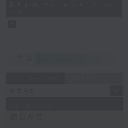
由 譚家寶 主唱
56
第四部份 Part 4 (HKT 01:04 -
minutes,
02:00)
9
seconds
節目時間：0100-0200
節目名稱：潮劇欣賞
節目主持：紅萍
重溫
CATCHUP
「珍珠塔(三)」
07 - 08
2026
由 陳蘭、雪娟、廣玉 主唱
06/08/2026
節目內容