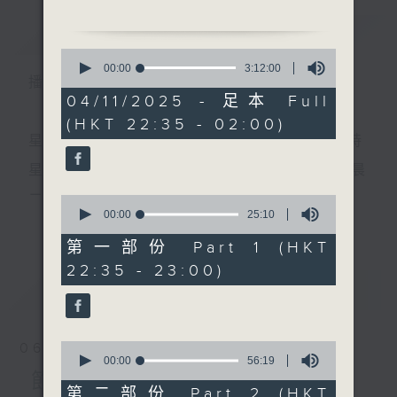
簡介
GIST
0
seconds
00:00
3:12:00
播 出 時 間 ：
of
1.「搖紅燭影佛前燈」
3
04/11/2025 - 足本 Full
由 白鳳瑛 主唱
hours,
(HKT 22:35 - 02:00)
12
minutes,
星 期 一 至 五 ： 晚 上 十 時 三 十 五 分 至 凌 晨 二 時
0
seconds
星期六、日及公眾假期：晚 上 十 時 二十 分 至 凌 晨
2.「春風重渡玉門關」
二 時
0
由 鍾雲山、伍木蘭 主唱
seconds
00:00
25:10
更多...
of
25
第一部份 Part 1 (HKT
minutes,
主 持 ：林瑋婷、龍玉聲、御玲瓏、丁家湘、藍煒婷、
22:35 - 23:00)
10
seconds
最新
黃可柔、馬崇恩、蕭桐、陳婉紅、紅萍、林玉琴、陳
LATEST
3.「歡喜冤家」
箋
由 羅家寶、謝雪心 主唱
0
06/08/2026
seconds
00:00
56:19
為顧及平日需要上班的聽眾，《戲曲之夜》安排在每
of
節目內容
56
第二部份 Part 2 (HKT