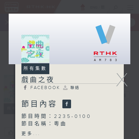
ENG
/
簡
×
全新 RTHK On The Go
取得
一手掌握 RTHK 電台、電視節目
所有集數
X
戲曲之夜
FACEBOOK
聯絡
戲曲之夜
電台直播
節目內容
FACEBOOK
聯絡
所有集數
節目時間：2235-0100
節目名稱：粵曲
節目主持：阮德鏘
您喜歡這個節目嗎?
更多...
播放曲目：