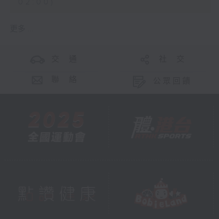
02:00)
更多 ...
交 通
社 交
聯 絡
公眾回饋