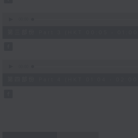
90%
0
seconds
00:00
of
55
第三部份 Part 3 (HKT 00:05 - 01:00
minutes,
19
seconds
Volume
90%
0
seconds
00:00
of
56
第四部份 Part 4 (HKT 01:04 - 02:00
minutes,
9
seconds
Volume
90%