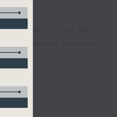
柔、馬崇恩、蕭桐、陳婉紅、紅萍、林玉琴、陳箋
播放粵曲，以地方語言介紹京劇、潮劇、越劇等；務
受。