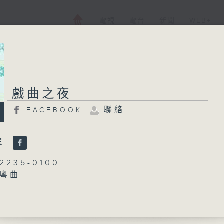
電視
電台
新聞
WEB+
戲曲之夜
戲曲之夜
聯絡
FACEBOOK
FACEBOOK
聯絡
所有集數
容
235-0100
：粵曲
您喜歡這個節目嗎?
林瑋婷
播 出 時 間 ：