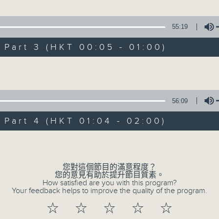
越劇
陳箋
55:19
1.「一曲難忘」
art 3 (HKT 00:05 - 01:00)
由 徐柳仙 主唱
(二)」
、周曉芬、史濟華、金美芳 主唱
Volume
2.「慈母淚」
56:09
由 麥炳榮、上海妹 主唱
art 4 (HKT 01:04 - 02:00)
Volume
3.「相望不相親」
由 何非凡、羅艷卿 主唱
您對這個節目的滿意程度？
您的意見有助於提升節目質素。
How satisfied are you with this program?
Your feedback helps to improve the quality of the program.
4.「織女悲歌」
☆
☆
☆
☆
☆
由 盧秋萍 主唱