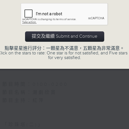
5.「唐宮驚艷」
由 何華棧、尹飛燕 主唱
提交及繼續 Submit and Continue
點擊星星進行評分：一顆星為不滿意，五顆星為非常滿意。
6.「桂枝寫狀」
lick on the stars to rate: One star is for not satisfied, and Five stars 
for very satisfied.
由 馬師曾、紅線女 主唱
節目時間：0100-0200
節目名稱：潮劇欣賞
節目主持：紅萍
「珍珠塔(二)」