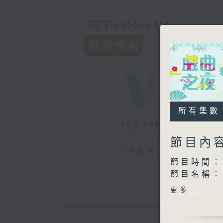
所有集數
節目內
電台直播
節目時間：2
節目名稱
節目主持：
更多...
播放曲目：