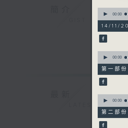
1. 「洛
簡介
0
由 文千歲
seconds
00:00
of
GIST
3
14/11/2
hours,
11
2. 「璇
minutes,
初」
59
seconds
由 譚炳
90%
0
seconds
00:00
of
25
3. 「同
第一部份 P
minutes,
由 歐凱
10
seconds
90%
最新
4. 「秋
0
seconds
00:00
由 伍永
LATEST
of
56
第二部份 P
minutes,
20
節目時間：0
seconds