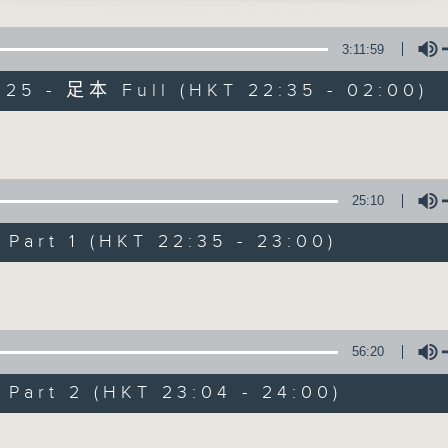
水神仙之仙凡會」
星 期 一 至 五 ： 晚 上 十 時 三 十 五 分 至 凌 晨 二 時
、鄧碧雲 主唱
3:11:59
星期六、日及公眾假期：晚 上 十 時 二十 分 至 凌 晨 二 時
025 - 足本 Full (HKT 22:35 - 02:00)
主 持 ：林瑋婷、龍玉聲、御玲瓏、丁家湘、藍煒婷、黃可
宮艷史之情花弄蝶、夜宴璇宮、蜜月風波、 和好如
Volume
文、李香琴 主唱
為顧及平日需要上班的聽眾，《戲曲之夜》安排在每個晚上
求以同一語言介紹同一劇種，望能令廣大聽眾有更親切的感
25:10
命鴛鴦」
art 1 (HKT 22:35 - 23:00)
明、紅線女 主唱
05/08/2026
Volume
節目內容
風破草廬」
節目時間：2235-0100
56:20
熙、南鳳 主唱
節目名稱：粵曲欣賞
art 2 (HKT 23:04 - 24:00)
節目主持：黃可柔
100-0200
Volume
播放曲目：