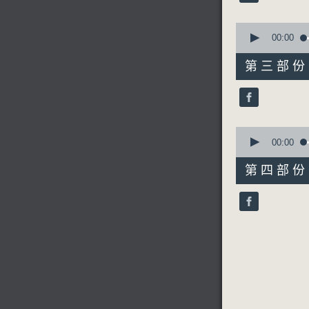
90%
節目名稱：
節目主持：
0
seconds
00:00
of
55
第三部份 P
「沙漠王子
minutes,
19
由 趙志剛
seconds
90%
0
seconds
00:00
of
56
第四部份 P
minutes,
9
seconds
90%