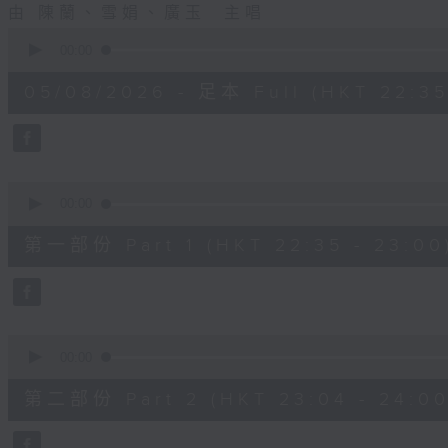
由 陳蘭、雪娟、廣玉 主唱
0
seconds
00:00
of
3
05/08/2026 - 足本 Full (HKT 22:35
hours,
12
minutes,
0
seconds
Volume
90%
0
seconds
00:00
of
25
第一部份 Part 1 (HKT 22:35 - 23:00
minutes,
0
seconds
Volume
90%
0
seconds
00:00
of
56
第二部份 Part 2 (HKT 23:04 - 24:00
minutes,
9
seconds
Volume