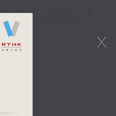
重溫
APPS
我們
ENG
/
簡
X