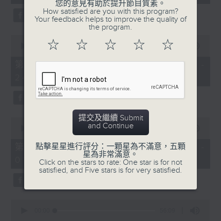
seconds
您的意見有助於提升節目質素。
3. 「還我漢江山」
How satisfied are you with this program?
Your feedback helps to improve the quality of
由 劉善初、白鳳瑛 主唱
the program.
0
☆
☆
☆
☆
☆
seconds
00:00
56:20
of
56
第二部份 Part 2 (HKT 23:04 -
minutes,
4. 「還我山河還我妻之劫後重逢」
24:00)
20
seconds
由 李龍、尹飛燕 主唱
提交及繼續 Submit
0
and Continue
seconds
00:00
55:19
of
5. 「光緒皇血井喚珍妃」
55
第三部份 Part 3 (HKT 00:05 -
點擊星星進行評分：一顆星為不滿意，五顆
minutes,
星為非常滿意。
由 文千歲 主唱
01:00)
19
Click on the stars to rate: One star is for not
seconds
satisfied, and Five stars is for very satisfied.
0
節目時間：0100-0200
seconds
00:00
56:09
of