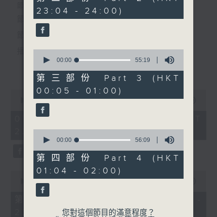
minutes,
個晚上播放粵曲，以地方語言介紹京劇、潮劇、越劇
節目時間：2235-0100
23:04 - 24:00)
20
seconds
節目名稱：粵曲欣賞
等；務求以同一語言介紹同一劇種，望能令廣大聽眾
節目時間：0100-0200
節目主持：林瑋婷
有更親切的感受。
節目名稱：越劇
節目主持：陳箋
播放曲目：
0
seconds
00:00
55:19
更多...
of
55
第三部份 Part 3 (HKT
minutes,
「沙漠王子(二)」
00:05 - 01:00)
19
0
由 趙志剛、周曉芬、史濟
seconds
1. 「俏駙馬偷看公主」
seconds
00:00
3:12:00
華、金美芳 主唱
of
由 彭熾權、盧筱萍 主唱
3
07/08/2026 - 足本 Full (HKT
hours,
22:35 - 02:00)
12
0
minutes,
seconds
00:00
56:09
0
of
seconds
56
第四部份 Part 4 (HKT
2. 「天子鬧蟾宮」
minutes,
01:04 - 02:00)
9
0
由 梁漢威、張琴思 主唱
seconds
seconds
00:00
25:10
of
25
第一部份 Part 1 (HKT 22:35 -
minutes,
23:00)
10
您對這個節目的滿意程度？