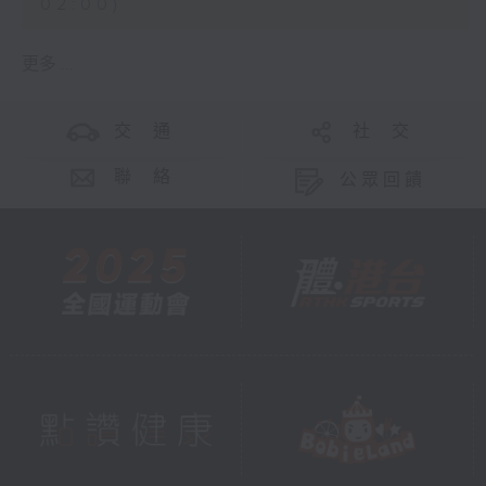
02:00)
更多 ...
交 通
社 交
聯 絡
公眾回饋