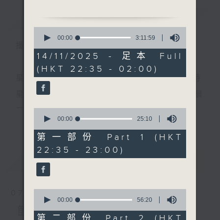
簡介
GIST
0
1. 「洛水神仙之仙凡會」
seconds
00:00
3:11:59
播 出 時 間 ：
of
由 文千歲、鄧碧雲 主唱
3
14/11/2025 - 足本 Full
hours,
(HKT 22:35 - 02:00)
11
minutes,
星 期 一 至 五 ： 晚 上 十 時 三 十 五 分 至 凌 晨 二 時
2. 「璇宮艷史之情花弄蝶、
59
seconds
夜宴璇宮、蜜月風波、 和好
星期六、日及公眾假期：晚 上 十 時 二十 分 至 凌 晨
如初」
二 時
0
由 譚炳文、李香琴 主唱
seconds
00:00
25:10
更多...
of
25
第一部份 Part 1 (HKT
minutes,
主 持 ：林瑋婷、龍玉聲、御玲瓏、丁家湘、藍煒婷、
22:35 - 23:00)
10
3. 「同命鴛鴦」
seconds
最新
黃可柔、馬崇恩、蕭桐、陳婉紅、紅萍、林玉琴、陳
LATEST
由 歐凱明、紅線女 主唱
箋
0
07/08/2026
4. 「秋風破草廬」
seconds
00:00
56:20
為顧及平日需要上班的聽眾，《戲曲之夜》安排在每
of
節目內容
由 伍永熙、南鳳 主唱
56
第二部份 Part 2 (HKT