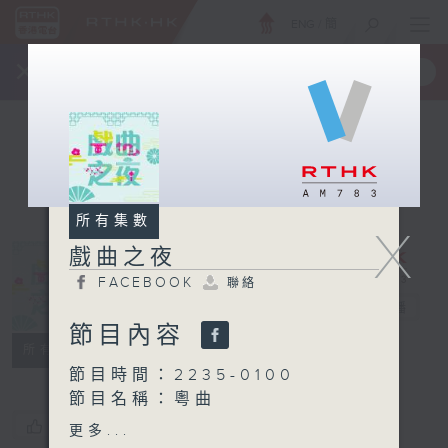
ENG
/
簡
×
全新 RTHK On The Go
取得
一手掌握 RTHK 電台、電視節目
所有集數
X
戲曲之夜
FACEBOOK
聯絡
戲曲之夜
電台直播
節目內容
FACEBOOK
聯絡
所有集數
節目時間：2235-0100
節目名稱：粵曲
節目主持：林瑋婷
您喜歡這個節目嗎?
更多...
播放曲目：