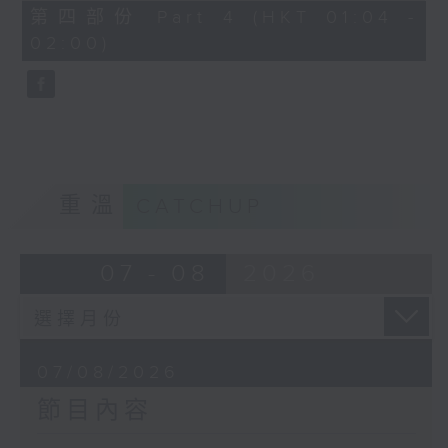
節目名稱：越劇欣賞
56
第四部份 Part 4 (HKT 01:04 -
minutes,
節目主持：陳箋
02:00)
9
seconds
「花為媒(一)」
由 周雅琴、楊文蔚、朱祝芬、傅頌英
主唱
重溫
CATCHUP
07 - 08
2026
07/08/2026
節目內容