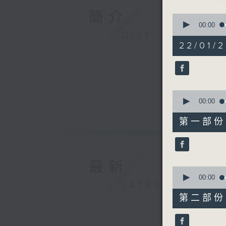
簡介
0
1.「情僧
seconds
00:00
of
GIST
由 伍艷
3
22/01/
hours,
12
minutes,
0
seconds
2.「花染
90%
0
由 林家
seconds
00:00
of
25
第一部份 P
minutes,
10
seconds
3.「花染
90%
由 任劍
最新
0
seconds
00:00
LATEST
of
56
第二部份 P
minutes,
4.「夜雨
20
由 文千
seconds