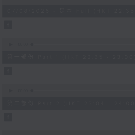
of
3
07/08/2026 - 足本 Full (HKT 22:35
hours,
12
minutes,
0
seconds
Volume
90%
0
seconds
00:00
of
25
第一部份 Part 1 (HKT 22:35 - 23:00
minutes,
10
seconds
Volume
90%
0
seconds
00:00
of
56
第二部份 Part 2 (HKT 23:04 - 24:00
minutes,
20
seconds
Volume
90%
0