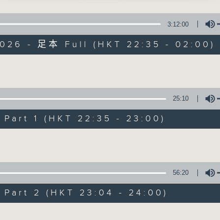
星 期 一 至 五 ： 晚 上 十 時 三 十 五 分 至 凌 晨 二 時
偷到瀟湘館之葬花」
3:12:00
星期六、日及公眾假期：晚 上 十 時 二十 分 至 凌 晨 二 時
紅、伍秀芳 主唱
2026 - 足本 Full (HKT 22:35 - 02:00)
主 持 ：林瑋婷、龍玉聲、御玲瓏、丁家湘、藍煒婷、黃可
Volume
狀元紅之楚館試情」
為顧及平日需要上班的聽眾，《戲曲之夜》安排在每個晚上
聲、李寶瑩 主唱
求以同一語言介紹同一劇種，望能令廣大聽眾有更親切的感
25:10
art 1 (HKT 22:35 - 23:00)
07/08/2026
Volume
狀元紅之求親」
輝、梁醒波、梅綺 主唱
節目內容
節目時間：2235-0100
56:20
節目名稱：粵曲欣賞
art 2 (HKT 23:04 - 24:00)
節目主持：林瑋婷
聞鈴」
歲 主唱
Volume
播放曲目：