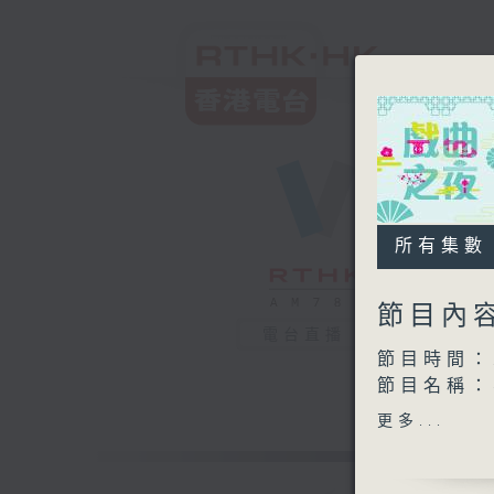
所有集數
節目內
電台直播
節目時間：2
節目名稱
節目主持：
更多...
播放曲目：