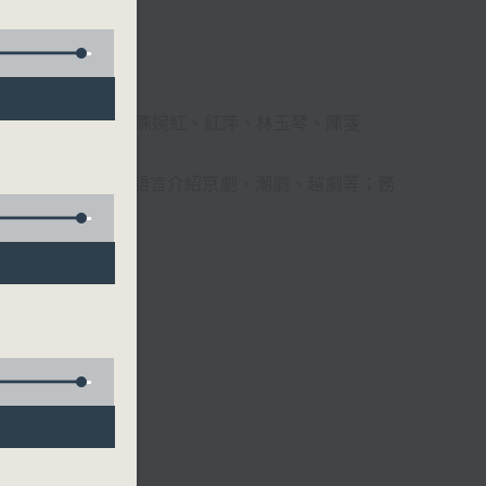
柔、馬崇恩、蕭桐、陳婉紅、紅萍、林玉琴、陳箋
播放粵曲，以地方語言介紹京劇、潮劇、越劇等；務
受。