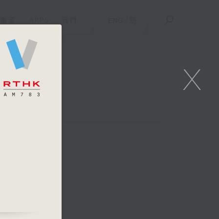
重溫
APPS
我們
ENG
/
簡
X