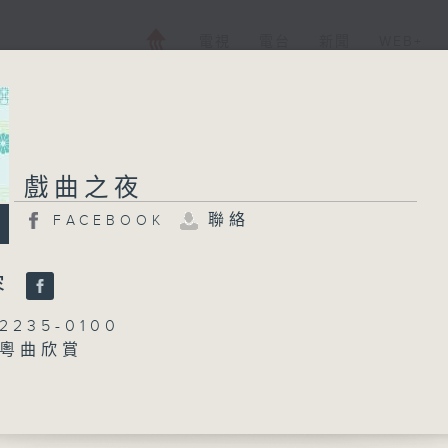
電視
電台
新聞
WEB+
戲曲之夜
戲曲之夜
聯絡
FACEBOOK
FACEBOOK
聯絡
所有集數
容
235-0100
：粵曲欣賞
您喜歡這個節目嗎?
丁家湘
播 出 時 間 ：