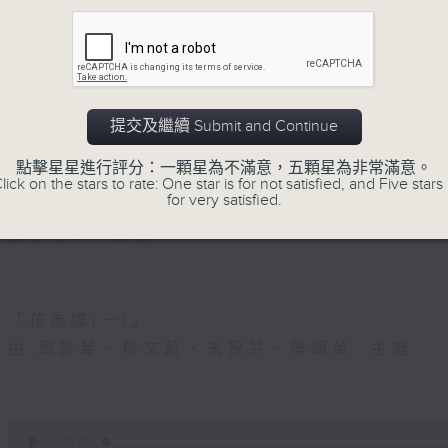
二)」
、陳學希、李有存、朱楚珍 主唱
5. 「光緒皇血井喚珍妃」
由 文千歲 主唱
提交及繼續 Submit and Continue
點擊星星進行評分：一顆星為不滿意，五顆星為非常滿意。
節目時間：0100-0200
lick on the stars to rate: One star is for not satisfied, and Five stars 
for very satisfied.
節目名稱：越劇欣賞
節目主持：陳箋
「花為媒(一)」
由 周雅琴、楊文蔚、朱祝芬、傅頌英 主唱
0
seconds
00:00