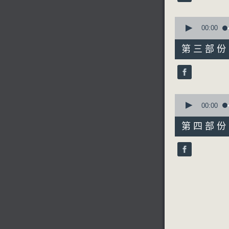
90%
0
seconds
00:00
of
5.「情滿
55
第三部份 P
由 梁漢
minutes,
20
seconds
90%
0
6.「惟有
seconds
00:00
由 靳永
of
56
第四部份 P
minutes,
9
seconds
90%
節目時間：0
節目名稱
節目主持：