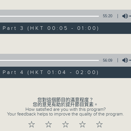
55:20
1. 「俏駙馬偷看公主」
西樓」
art 3 (HKT 00:05 - 01:00)
由 彭熾權、盧筱萍 主唱
威、陳慧思 主唱
Volume
2. 「天子鬧蟾宮」
落霞憐孤騖」
56:09
由 梁漢威、張琴思 主唱
棠、梁玉卿 主唱
art 4 (HKT 01:04 - 02:00)
Volume
3. 「還我漢江山」
100-0200
由 劉善初、白鳳瑛 主唱
：潮劇欣賞
您對這個節目的滿意程度？
您的意見有助於提升節目質素。
紅萍
How satisfied are you with this program?
Your feedback helps to improve the quality of the program.
4. 「還我山河還我妻之劫後重逢」
☆
☆
☆
☆
☆
由 李龍、尹飛燕 主唱