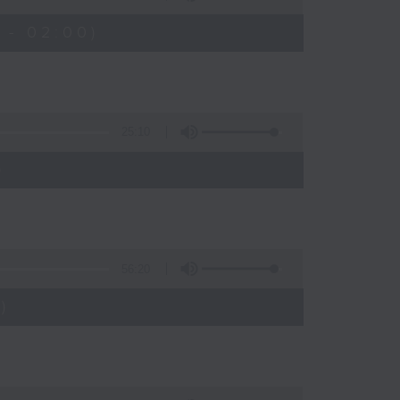
 - 02:00)
25:10
)
56:20
)