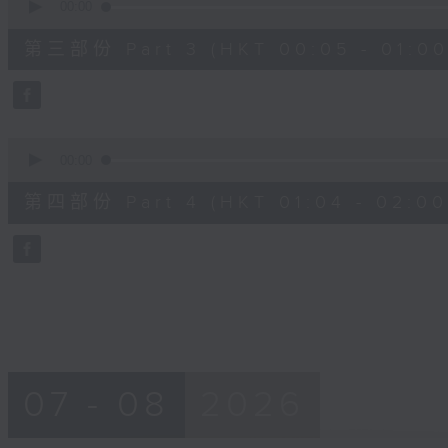
seconds
00:00
of
55
第三部份 Part 3 (HKT 00:05 - 01:00
minutes,
19
seconds
Volume
90%
0
seconds
00:00
of
56
第四部份 Part 4 (HKT 01:04 - 02:00
minutes,
9
seconds
Volume
90%
07 - 08
2026