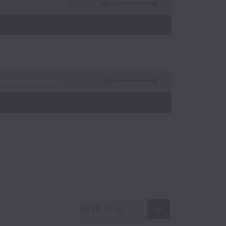
55:19
)
56:09
)