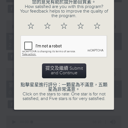
seconds
您的意見有助於提升節目質素。
3. 「花蕊夫人之去國題詞、刧後描容」
How satisfied are you with this program?
Your feedback helps to improve the quality of
由 龍貫天、甄秀儀 主唱
the program.
0
☆
☆
☆
☆
☆
seconds
00:00
56:09
of
56
第二部份 Part 2 (HKT 23:04 -
minutes,
4. 「血染海棠紅」
24:00)
9
seconds
由 麥炳榮、鄭幗寶 主唱
提交及繼續 Submit
0
and Continue
seconds
00:00
55:20
of
節目時間：0100-0200
55
第三部份 Part 3 (HKT 00:05 -
點擊星星進行評分：一顆星為不滿意，五顆
minutes,
星為非常滿意。
節目名稱：越劇欣賞
01:00)
20
Click on the stars to rate: One star is for not
seconds
satisfied, and Five stars is for very satisfied.
節目主持：陳箋
0
seconds
00:00
56:10
of