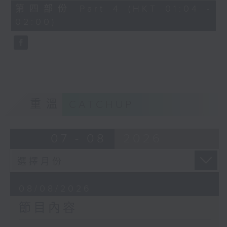
「花為媒(二)」
56
第四部份 Part 4 (HKT 01:04 -
minutes,
由 周雅琴、楊文蔚、 朱祝芬、傅頌
02:00)
10
seconds
英 主唱
重溫
CATCHUP
07 - 08
2026
08/08/2026
節目內容