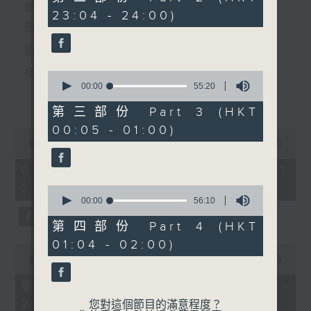
minutes,
個晚上播放粵曲，以地方語言介紹京劇、潮劇、越劇
節目時間：2220-0100
23:04 - 24:00)
19
節目時間：0100-0200
seconds
節目名稱：粵曲欣賞
等；務求以同一語言介紹同一劇種，望能令廣大聽眾
節目名稱：潮劇欣賞
節目主持：龍玉聲
有更親切的感受。
節目主持：紅萍
播放曲目：
0
seconds
00:00
55:20
「狄青平南(三)」
更多...
of
由 陳碧霞、林美玉、文鳳、
55
第三部份 Part 3 (HKT
minutes,
蔡玉雯 主唱
00:05 - 01:00)
20
0
seconds
1. 「潞安州」
seconds
00:00
3:27:00
of
由 彭熾權、鄭培英 主唱
3
08/08/2026 - 足本 Full (HKT
hours,
22:20 - 02:00)
27
0
minutes,
seconds
00:00
56:10
0
of
seconds
56
第四部份 Part 4 (HKT
2. 「潘生會妙嫦」
minutes,
01:04 - 02:00)
10
0
由 文千歲、盧秋萍 主唱
seconds
seconds
00:00
40:00
of
40
第一部份 Part 1 (HKT 22:20 -
minutes,
23:00)
0
您對這個節目的滿意程度？