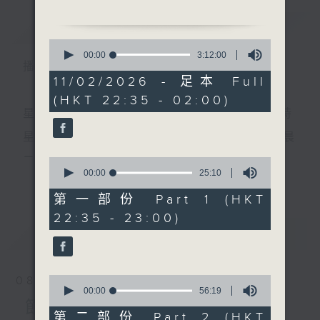
簡介
GIST
1.「司馬相如之琴挑」
0
由 任劍輝、余麗珍 主唱
seconds
00:00
3:12:00
播 出 時 間 ：
of
3
11/02/2026 - 足本 Full
2.「紅樓金井夢之悼金釧」
hours,
(HKT 22:35 - 02:00)
12
由 林錦堂 主唱
minutes,
星 期 一 至 五 ： 晚 上 十 時 三 十 五 分 至 凌 晨 二 時
0
seconds
3.「荊軻」
星期六、日及公眾假期：晚 上 十 時 二十 分 至 凌 晨
由 麥炳榮、鄭幗寶 主唱
二 時
0
seconds
00:00
25:10
更多...
of
4.「天國春秋」
25
第一部份 Part 1 (HKT
由 黃鶴聲、鄧碧雲 主唱
minutes,
主 持 ：林瑋婷、龍玉聲、御玲瓏、丁家湘、藍煒婷、
22:35 - 23:00)
10
seconds
最新
黃可柔、馬崇恩、蕭桐、陳婉紅、紅萍、林玉琴、陳
LATEST
5.「金石緣」
箋
由 何華棧、蔣文端 主唱
0
08/08/2026
6.「莫教好夢化雲煙」
seconds
00:00
56:19
為顧及平日需要上班的聽眾，《戲曲之夜》安排在每
of
節目內容
由 伍木蘭 主唱
56
第二部份 Part 2 (HKT