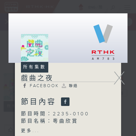
ENG
/
簡
×
全新 RTHK On The Go
取得
一手掌握 RTHK 電台、電視節目
所有集數
X
戲曲之夜
FACEBOOK
聯絡
戲曲之夜
電台直播
節目內容
FACEBOOK
聯絡
所有集數
節目時間：2235-0100
節目名稱：粵曲欣賞
節目主持：御玲瓏
您喜歡這個節目嗎?
更多...
播放曲目：