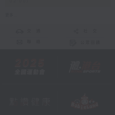
02:00)
更多 ...
交 通
社 交
聯 絡
公眾回饋