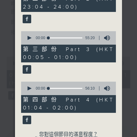
minutes,
個晚上播放粵曲，以地方語言介紹京劇、潮劇、越劇
節目時間：2220-0100
23:04 - 24:00)
19
節目時間：0100-0200
seconds
節目名稱：粵曲欣賞
等；務求以同一語言介紹同一劇種，望能令廣大聽眾
節目名稱：潮劇欣賞
節目主持：龍玉聲
有更親切的感受。
節目主持：紅萍
播放曲目：
0
seconds
00:00
55:20
「狄青平南(三)」
更多...
of
由 陳碧霞、林美玉、文鳳、
55
第三部份 Part 3 (HKT
minutes,
蔡玉雯 主唱
00:05 - 01:00)
20
0
seconds
1. 「潞安州」
seconds
00:00
39:59
of
由 彭熾權、鄭培英 主唱
39
08/08/2026 - 第一部份 Part 1
minutes,
(HKT 22:20 - 23:00)
59
0
seconds
seconds
00:00
56:10
of
56
第四部份 Part 4 (HKT
2. 「潘生會妙嫦」
minutes,
01:04 - 02:00)
10
由 文千歲、盧秋萍 主唱
seconds
重溫
CATCHUP
您對這個節目的滿意程度？