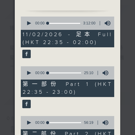
簡介
GIST
1.「司馬相如之琴挑」
0
由 任劍輝、余麗珍 主唱
seconds
00:00
3:12:00
播 出 時 間 ：
of
3
11/02/2026 - 足本 Full
2.「紅樓金井夢之悼金釧」
hours,
(HKT 22:35 - 02:00)
12
由 林錦堂 主唱
minutes,
星 期 一 至 五 ： 晚 上 十 時 三 十 五 分 至 凌 晨 二 時
0
seconds
3.「荊軻」
星期六、日及公眾假期：晚 上 十 時 二十 分 至 凌 晨
由 麥炳榮、鄭幗寶 主唱
二 時
0
seconds
00:00
25:10
更多...
of
4.「天國春秋」
25
第一部份 Part 1 (HKT
由 黃鶴聲、鄧碧雲 主唱
minutes,
主 持 ：林瑋婷、龍玉聲、御玲瓏、丁家湘、藍煒婷、
22:35 - 23:00)
10
seconds
最新
黃可柔、馬崇恩、蕭桐、陳婉紅、紅萍、林玉琴、陳
LATEST
5.「金石緣」
箋
由 何華棧、蔣文端 主唱
0
08/08/2026
6.「莫教好夢化雲煙」
seconds
00:00
56:19
為顧及平日需要上班的聽眾，《戲曲之夜》安排在每
of
節目內容
由 伍木蘭 主唱
56
第二部份 Part 2 (HKT