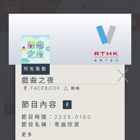
ENG
/
簡
×
全新 RTHK On The Go
取得
一手掌握 RTHK 電台、電視節目
X
所有集數
戲曲之夜
FACEBOOK
聯絡
戲曲之夜
電台直播
節目內容
FACEBOOK
聯絡
所有集數
節目時間：2235-0100
節目名稱：粵曲欣賞
節目主持：御玲瓏
您喜歡這個節目嗎?
更多...
播放曲目：