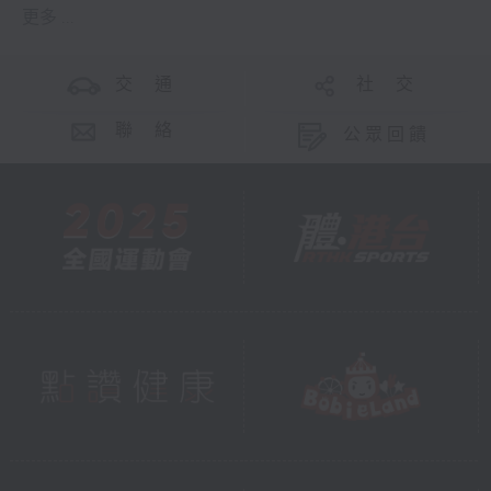
更多 ...
交 通
社 交
聯 絡
公眾回饋