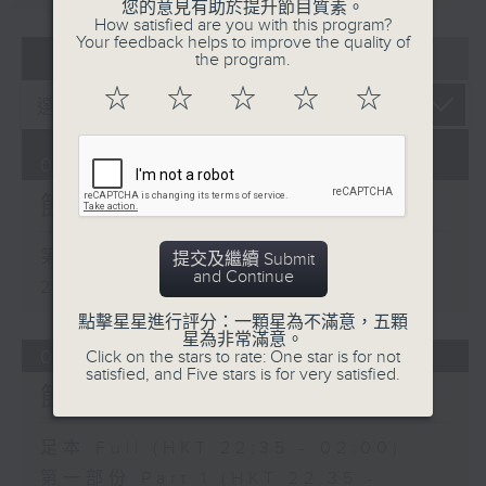
您的意見有助於提升節目質素。
3. 「花蕊夫人之去國題詞、刧後描容」
How satisfied are you with this program?
Your feedback helps to improve the quality of
07 - 08
2026
由 龍貫天、甄秀儀 主唱
the program.
☆
☆
☆
☆
☆
08/08/2026
4. 「血染海棠紅」
節目內容
由 麥炳榮、鄭幗寶 主唱
第一部份 Part 1 (HKT 22:20 -
提交及繼續 Submit
and Continue
23:00)
節目時間：0100-0200
點擊星星進行評分：一顆星為不滿意，五顆
星為非常滿意。
節目名稱：越劇欣賞
07/08/2026
Click on the stars to rate: One star is for not
satisfied, and Five stars is for very satisfied.
節目主持：陳箋
節目內容
足本 Full (HKT 22:35 - 02:00)
第一部份 Part 1 (HKT 22:35 -