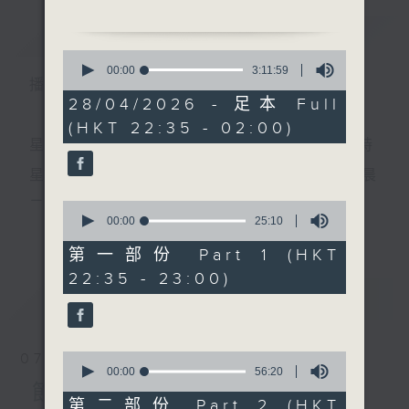
簡介
GIST
0
1.「花弄影」
seconds
00:00
3:11:59
播 出 時 間 ：
of
由 梁玉嶸 主唱
3
28/04/2026 - 足本 Full
hours,
(HKT 22:35 - 02:00)
11
minutes,
星 期 一 至 五 ： 晚 上 十 時 三 十 五 分 至 凌 晨 二 時
2.「盼郎早日凱歌還」
59
seconds
由 桂名揚、鄭碧影 主唱
星期六、日及公眾假期：晚 上 十 時 二十 分 至 凌 晨
二 時
0
seconds
00:00
25:10
更多...
of
3.「鬥氣夫妻」
25
第一部份 Part 1 (HKT
由 劉善初、白鳳瑛 主唱
minutes,
主 持 ：林瑋婷、龍玉聲、御玲瓏、丁家湘、藍煒婷、
22:35 - 23:00)
10
seconds
最新
黃可柔、馬崇恩、蕭桐、陳婉紅、紅萍、林玉琴、陳
LATEST
箋
4.「露滴牡丹開」
由 梁無相、梁無色 主唱
0
07/08/2026
seconds
00:00
56:20
為顧及平日需要上班的聽眾，《戲曲之夜》安排在每
of
節目內容
56
第二部份 Part 2 (HKT