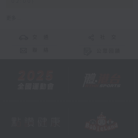
02:00)
更多 ...
交 通
社 交
聯 絡
公眾回饋