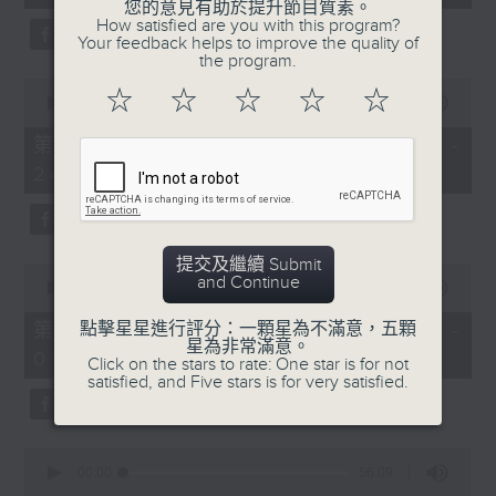
seconds
您的意見有助於提升節目質素。
3. 「還我漢江山」
How satisfied are you with this program?
Your feedback helps to improve the quality of
由 劉善初、白鳳瑛 主唱
the program.
0
☆
☆
☆
☆
☆
seconds
00:00
56:20
of
56
第二部份 Part 2 (HKT 23:04 -
minutes,
4. 「還我山河還我妻之劫後重逢」
24:00)
20
seconds
由 李龍、尹飛燕 主唱
提交及繼續 Submit
0
and Continue
seconds
00:00
55:19
of
5. 「光緒皇血井喚珍妃」
55
第三部份 Part 3 (HKT 00:05 -
點擊星星進行評分：一顆星為不滿意，五顆
minutes,
星為非常滿意。
由 文千歲 主唱
01:00)
19
Click on the stars to rate: One star is for not
seconds
satisfied, and Five stars is for very satisfied.
0
節目時間：0100-0200
seconds
00:00
56:09
of