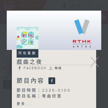
ENG
/
簡
×
全新 RTHK On The Go
取得
一手掌握 RTHK 電台、電視節目
所有集數
X
戲曲之夜
FACEBOOK
聯絡
戲曲之夜
電台直播
節目內容
FACEBOOK
聯絡
所有集數
節目時間：2235-0100
節目名稱：粵曲欣賞
節目主持：黃可柔
您喜歡這個節目嗎?
更多...
播放曲目：