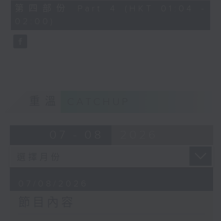
節目名稱：越劇欣賞
56
第四部份 Part 4 (HKT 01:04 -
minutes,
節目主持：陳箋
02:00)
9
seconds
「花為媒(一)」
由 周雅琴、楊文蔚、朱祝芬、傅頌英
主唱
重溫
CATCHUP
07 - 08
2026
07/08/2026
節目內容