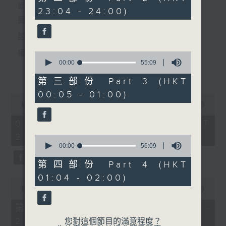
5.「連城璧之釵刺」
minutes,
個晚上播放粵曲，以地方語言介紹京劇、潮劇、越劇
節目時間：2235-0100
23:04 - 24:00)
20
由 林錦堂、南鳳 主唱
seconds
節目名稱：粵曲欣賞
等；務求以同一語言介紹同一劇種，望能令廣大聽眾
節目主持：林瑋婷
有更親切的感受。
6.「前程萬里」
播放曲目：
0
seconds
00:00
55:09
由 吳仟峰、鍾麗蓉 主唱
更多...
of
55
第三部份 Part 3 (HKT
minutes,
00:05 - 01:00)
9
0
節目時間：0100-0200
seconds
1. 「俏駙馬偷看公主」
seconds
00:00
3:12:00
節目名稱：京劇欣賞
of
由 彭熾權、盧筱萍 主唱
3
07/08/2026 - 足本 Full (HKT
節目主持：陳婉紅
hours,
22:35 - 02:00)
12
0
minutes,
seconds
00:00
56:09
0
of
「法門寺(二)」
seconds
56
第四部份 Part 4 (HKT
2. 「天子鬧蟾宮」
minutes,
由 馬連良、張君秋、裘盛
01:04 - 02:00)
9
0
戎、馬盛龍 主唱
由 梁漢威、張琴思 主唱
seconds
seconds
00:00
25:10
of
25
第一部份 Part 1 (HKT 22:35 -
minutes,
23:00)
10
您對這個節目的滿意程度？