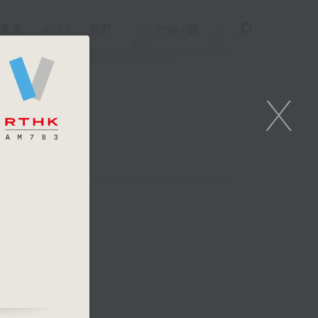
重溫
APPS
我們
ENG
/
簡
X