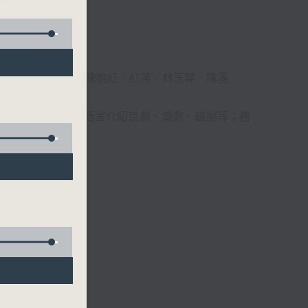
柔、馬崇恩、蕭桐、陳婉紅、紅萍、林玉琴、陳箋
播放粵曲，以地方語言介紹京劇、潮劇、越劇等；務
受。