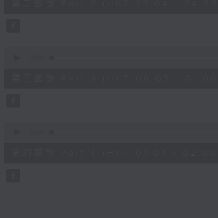
第二部份 Part 2 (HKT 23:04 - 24:00
minutes,
20
seconds
Volume
90%
0
seconds
00:00
of
55
第三部份 Part 3 (HKT 00:05 - 01:00
minutes,
9
seconds
Volume
90%
0
seconds
00:00
of
56
第四部份 Part 4 (HKT 01:04 - 02:00
minutes,
9
seconds
Volume
90%