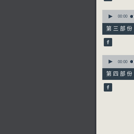
90%
0
6.「前程
seconds
00:00
of
由 吳仟峰
55
第三部份 P
minutes,
9
seconds
節目時間：0
90%
節目名稱：
0
節目主持：
seconds
00:00
of
56
第四部份 P
minutes,
「法門寺(
9
seconds
由 馬連良
90%