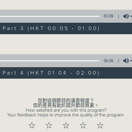
萬里」
55:09
1.「蛇頭苗」
、鍾麗蓉 主唱
art 3 (HKT 00:05 - 01:00)
由 紅線女、彭熾權 主唱
Volume
100-0200
京劇欣賞
2.「情醉王大儒之供狀」
陳婉紅
56:09
由 林家聲、林錦堂、藍天佑 主唱
art 4 (HKT 01:04 - 02:00)
二)」
Volume
3.「憐香惹恨」
、張君秋、裘盛戎、馬盛龍 主唱
由 梁瑛 主唱
您對這個節目的滿意程度？
您的意見有助於提升節目質素。
How satisfied are you with this program?
Your feedback helps to improve the quality of the program.
4.「七步成詩」
☆
☆
☆
☆
☆
由 葉丹青、葉幼琪 主唱