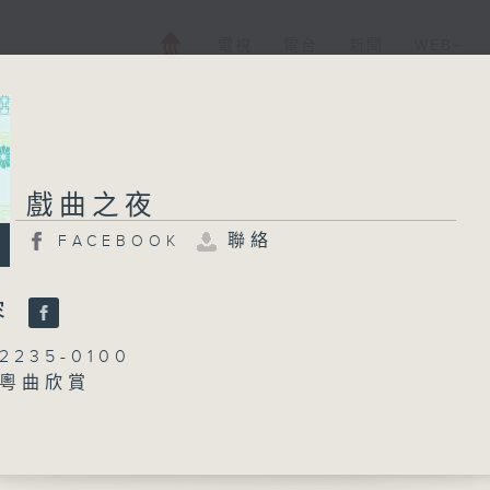
電視
電台
新聞
WEB+
戲曲之夜
戲曲之夜
聯絡
FACEBOOK
FACEBOOK
聯絡
所有集數
容
235-0100
：粵曲欣賞
您喜歡這個節目嗎?
黃可柔
播 出 時 間 ：