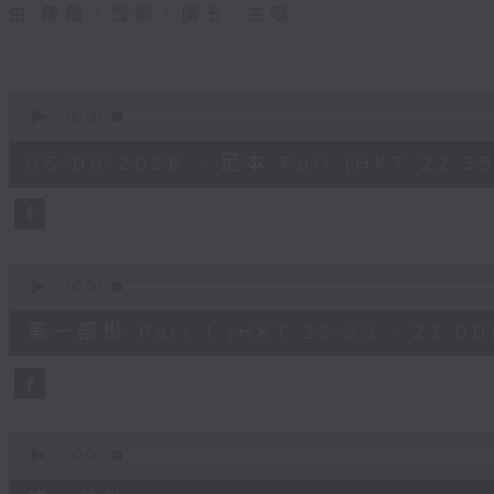
由 陳蘭、雪娟、廣玉 主唱
0
seconds
00:00
of
3
06/08/2026 - 足本 Full (HKT 22:35
hours,
11
minutes,
59
seconds
Volume
90%
0
seconds
00:00
of
25
第一部份 Part 1 (HKT 22:35 - 23:00
minutes,
10
seconds
Volume
90%
0
seconds
00:00
of
56