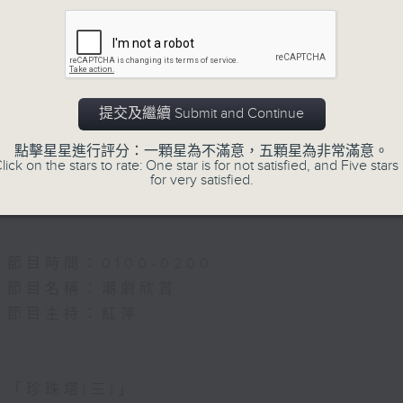
5.「雪嶺風雲會之亂世親仇」
由 李龍、尹飛燕 主唱
提交及繼續 Submit and Continue
點擊星星進行評分：一顆星為不滿意，五顆星為非常滿意。
6.「不堪回首話當年」
lick on the stars to rate: One star is for not satisfied, and Five stars 
for very satisfied.
由 譚家寶 主唱
節目時間：0100-0200
節目名稱：潮劇欣賞
節目主持：紅萍
「珍珠塔(三)」