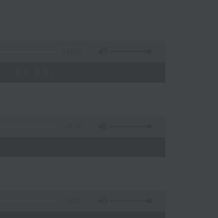
3:11:59
 - 02:00)
25:10
)
56:20