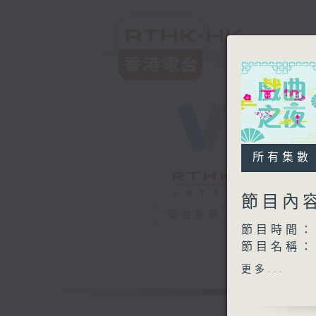
所有集數
節目內
電台直播
節目時間：2
節目名稱
節目主持：
更多...
播放曲目：