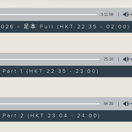
影」
星 期 一 至 五 ： 晚 上 十 時 三 十 五 分 至 凌 晨 二 時
 主唱
3:11:59
星期六、日及公眾假期：晚 上 十 時 二十 分 至 凌 晨 二 時
2026 - 足本 Full (HKT 22:35 - 02:00)
主 持 ：林瑋婷、龍玉聲、御玲瓏、丁家湘、藍煒婷、黃可
早日凱歌還」
、鄭碧影 主唱
Volume
為顧及平日需要上班的聽眾，《戲曲之夜》安排在每個晚上
求以同一語言介紹同一劇種，望能令廣大聽眾有更親切的感
25:10
夫妻」
初、白鳳瑛 主唱
art 1 (HKT 22:35 - 23:00)
06/08/2026
Volume
牡丹開」
節目內容
、梁無色 主唱
節目時間：2235-0100
56:20
節目名稱：粵曲欣賞
art 2 (HKT 23:04 - 24:00)
節目主持：丁家湘
璧之釵刺」
、南鳳 主唱
Volume
播放曲目：