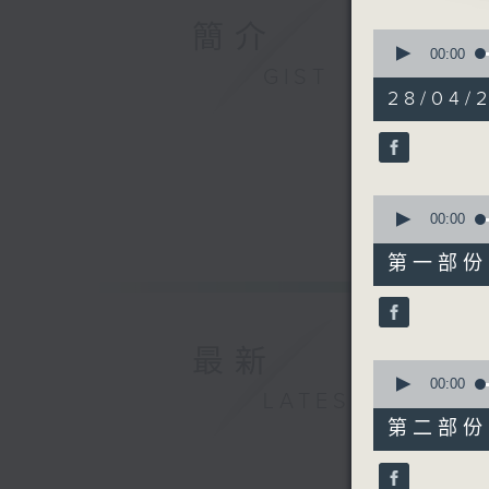
1.「花弄
簡介
0
由 梁玉嶸
seconds
00:00
of
GIST
3
28/04/
hours,
11
2.「盼郎
minutes,
由 桂名揚
59
seconds
90%
0
seconds
00:00
3.「鬥氣
of
25
由 劉善
第一部份 P
minutes,
10
seconds
90%
4.「露滴
最新
由 梁無相
0
seconds
00:00
LATEST
of
56
第二部份 P
minutes,
5.「連城
20
由 林錦堂
seconds