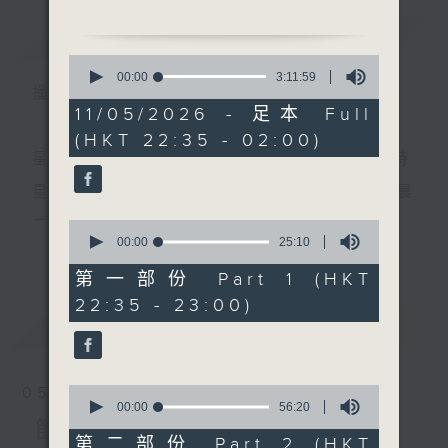
1. 「玫瑰花嬌似我妻」
簡介
GIST
由 麥炳榮、譚倩紅 主唱
0
2.「梁山伯與祝英台之十八相
seconds
00:00
3:11:59
播 出 時 間 ：
of
送」
3
11/05/2026 - 足本 Full
由 林家聲、李寶瑩 主唱
hours,
(HKT 22:35 - 02:00)
11
3.「包公審郭槐」
minutes,
星 期 一 至 五 ： 晚 上 十 時 三 十 五 分 至 凌 晨 二 時
由 靚次伯、劉善初、白
59
seconds
瑛 主唱
星期六、日及公眾假期：晚 上 十 時 二十 分 至 凌 晨
4.「三笑姻緣」
二 時
0
由 天涯、崔妙芝 主唱
seconds
00:00
25:10
更多...
of
5.「倚鞦韆」
25
第一部份 Part 1 (HKT
由 葉幼琪、蔣文端 主唱
minutes,
主 持 ：林瑋婷、龍玉聲、御玲瓏、丁家湘、藍煒婷、
22:35 - 23:00)
10
節目時間：0100-0200
seconds
最新
黃可柔、馬崇恩、蕭桐、陳婉紅、紅萍、林玉琴、陳
LATEST
節目名稱：百花齊放
箋
節目主持：蘇翁、陳婉紅
「薛平貴與王寶釧(二)」
0
05/08/2026
seconds
00:00
56:20
為顧及平日需要上班的聽眾，《戲曲之夜》安排在每
of
節目內容
56
第二部份 Part 2 (HKT