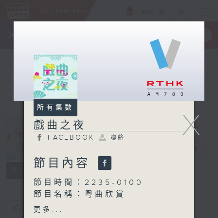
ENG
/
簡
×
全新 RTHK On The Go
取得
一手掌握 RTHK 電台、電視節目
所有集數
X
戲曲之夜
FACEBOOK
聯絡
戲曲之夜
電台直播
節目內容
FACEBOOK
聯絡
所有集數
節目時間：2235-0100
節目名稱：粵曲欣賞
節目主持：藍煒婷
您喜歡這個節目嗎?
更多...
播放曲目：