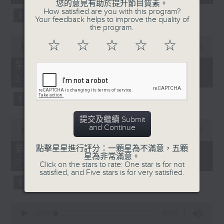
seconds
您的意見有助於提升節目質素。
3.「相望不相親」
How satisfied are you with this program?
Your feedback helps to improve the quality of
由 何非凡、羅艷卿 主唱
the program.
0
☆
☆
☆
☆
☆
seconds
00:00
56:09
of
56
第二部份 Part 2 (HKT 23:04 -
minutes,
4.「織女悲歌」
24:00)
9
seconds
由 盧秋萍 主唱
提交及繼續 Submit
0
and Continue
seconds
00:00
55:19
of
5.「唐宮驚艷」
55
第三部份 Part 3 (HKT 00:05 -
點擊星星進行評分：一顆星為不滿意，五顆
minutes,
星為非常滿意。
由 何華棧、尹飛燕 主唱
01:00)
19
Click on the stars to rate: One star is for not
seconds
satisfied, and Five stars is for very satisfied.
0
6.「桂枝寫狀」
seconds
00:00
56:09
of