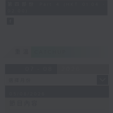
由 馬師曾、紅線女 主唱
56
第四部份 Part 4 (HKT 01:04 -
minutes,
02:00)
9
seconds
節目時間：0100-0200
節目名稱：潮劇欣賞
節目主持：紅萍
重溫
CATCHUP
「珍珠塔(二)」
07 - 08
2026
由 陳蘭、雪娟、廣玉 主唱
05/08/2026
節目內容