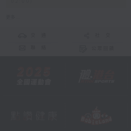
02:00)
更多 ...
交 通
社 交
聯 絡
公眾回饋