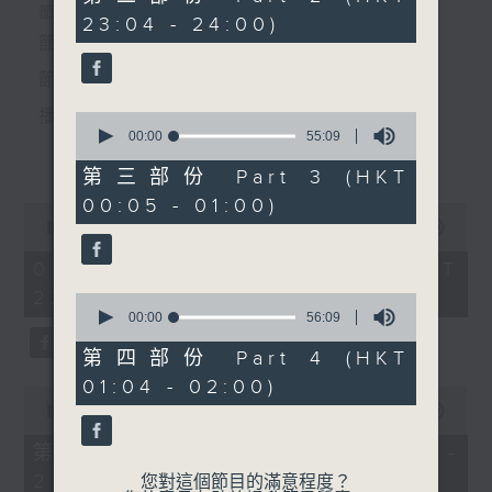
minutes,
個晚上播放粵曲，以地方語言介紹京劇、潮劇、越劇
節目時間：2235-0100
23:04 - 24:00)
20
seconds
節目名稱：粵曲欣賞
等；務求以同一語言介紹同一劇種，望能令廣大聽眾
節目主持：黃可柔
有更親切的感受。
播放曲目：
0
seconds
00:00
55:09
更多...
of
55
第三部份 Part 3 (HKT
minutes,
00:05 - 01:00)
9
0
seconds
1.「一曲難忘」
seconds
00:00
3:12:00
of
由 徐柳仙 主唱
3
05/08/2026 - 足本 Full (HKT
hours,
22:35 - 02:00)
12
0
minutes,
seconds
00:00
56:09
0
of
seconds
56
第四部份 Part 4 (HKT
2.「慈母淚」
minutes,
01:04 - 02:00)
9
0
由 麥炳榮、上海妹 主唱
seconds
seconds
00:00
25:00
of
25
第一部份 Part 1 (HKT 22:35 -
minutes,
23:00)
0
您對這個節目的滿意程度？