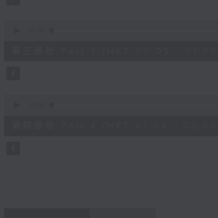
90%
0
seconds
00:00
of
55
第三部份 Part 3 (HKT 00:05 - 01:00
minutes,
19
seconds
Volume
90%
0
seconds
00:00
of
56
第四部份 Part 4 (HKT 01:04 - 02:00
minutes,
9
seconds
Volume
90%