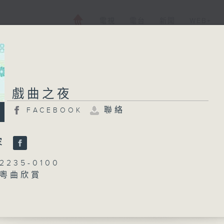
電視
電台
新聞
WEB+
戲曲之夜
戲曲之夜
聯絡
FACEBOOK
FACEBOOK
聯絡
所有集數
容
235-0100
粵曲欣賞
您喜歡這個節目嗎?
藍煒婷
播 出 時 間 ：
瑰花嬌似我妻」
、譚倩紅 主唱