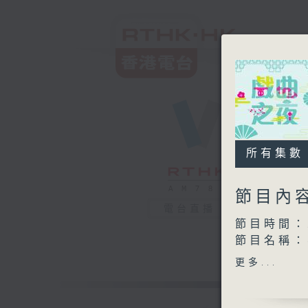
所有集數
節目內
電台直播
節目時間：2
節目名稱：
節目主持：
更多...
播放曲目：
1. 「玫
由 麥炳榮