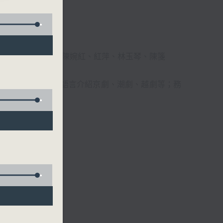
柔、馬崇恩、蕭桐、陳婉紅、紅萍、林玉琴、陳箋
播放粵曲，以地方語言介紹京劇、潮劇、越劇等；務
受。