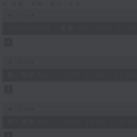
由 陳蘭、雪娟、廣玉 主唱
0
seconds
00:00
of
3
05/08/2026 - 足本 Full (HKT 22:35
hours,
12
minutes,
0
seconds
Volume
90%
0
seconds
00:00
of
25
第一部份 Part 1 (HKT 22:35 - 23:00
minutes,
0
seconds
Volume
90%
0
seconds
00:00
of
56
第二部份 Part 2 (HKT 23:04 - 24:00
minutes,
9
seconds
Volume