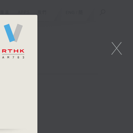
重溫
APPS
我們
ENG
/
簡
X