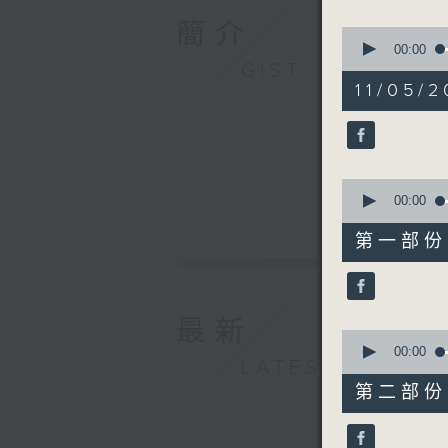
2.「梁山
簡介
0
由 林家聲
seconds
00:00
of
GIST
3.「包公
3
11/05/2
由 靚次伯
hours,
11
4.「三笑
minutes,
由 天涯、
59
seconds
5.「倚鞦
90%
0
由 葉幼琪
seconds
00:00
節目時間：0
of
25
節目名稱：
第一部份 P
minutes,
節目主持：
10
seconds
「薛平貴與
90%
最新
0
seconds
00:00
LATEST
of
56
第二部份 P
minutes,
20
seconds