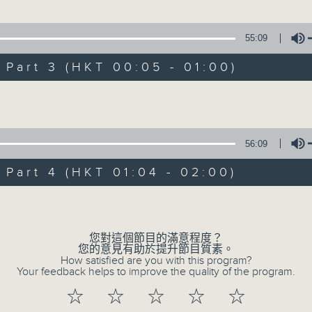
55:09
1.「一曲難忘」
art 3 (HKT 00:05 - 01:00)
由 徐柳仙 主唱
Volume
2.「慈母淚」
56:09
由 麥炳榮、上海妹 主唱
art 4 (HKT 01:04 - 02:00)
Volume
3.「相望不相親」
由 何非凡、羅艷卿 主唱
您對這個節目的滿意程度？
您的意見有助於提升節目質素。
How satisfied are you with this program?
Your feedback helps to improve the quality of the program.
4.「織女悲歌」
☆
☆
☆
☆
☆
由 盧秋萍 主唱