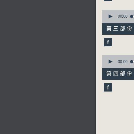
90%
0
seconds
00:00
of
55
第三部份 P
minutes,
9
seconds
90%
0
seconds
00:00
of
56
第四部份 P
minutes,
9
seconds
90%