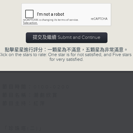
5.「唐宮驚艷」
由 何華棧、尹飛燕 主唱
提交及繼續 Submit and Continue
點擊星星進行評分：一顆星為不滿意，五顆星為非常滿意。
6.「桂枝寫狀」
lick on the stars to rate: One star is for not satisfied, and Five stars 
for very satisfied.
由 馬師曾、紅線女 主唱
節目時間：0100-0200
節目名稱：潮劇欣賞
節目主持：紅萍
「珍珠塔(二)」