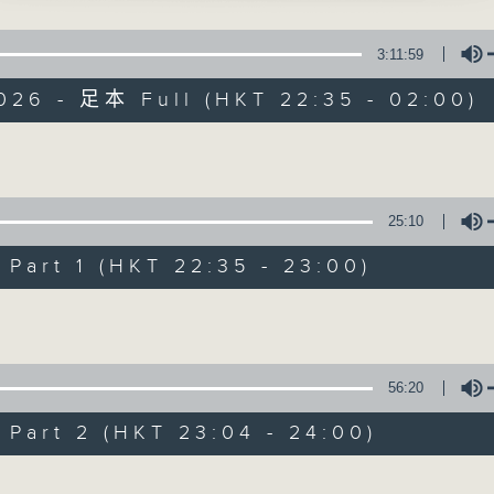
伯與祝英台之十八相送」
星 期 一 至 五 ： 晚 上 十 時 三 十 五 分 至 凌 晨 二 時
、李寶瑩 主唱
3:11:59
星期六、日及公眾假期：晚 上 十 時 二十 分 至 凌 晨 二 時
審郭槐」
026 - 足本 Full (HKT 22:35 - 02:00)
、劉善初、白瑛 主唱
主 持 ：林瑋婷、龍玉聲、御玲瓏、丁家湘、藍煒婷、黃可
姻緣」
崔妙芝 主唱
Volume
韆」
為顧及平日需要上班的聽眾，《戲曲之夜》安排在每個晚上
、蔣文端 主唱
求以同一語言介紹同一劇種，望能令廣大聽眾有更親切的感
25:10
100-0200
百花齊放
art 1 (HKT 22:35 - 23:00)
蘇翁、陳婉紅
05/08/2026
Volume
王寶釧(二)」
節目內容
節目時間：2235-0100
56:20
節目名稱：粵曲欣賞
art 2 (HKT 23:04 - 24:00)
節目主持：黃可柔
Volume
播放曲目：