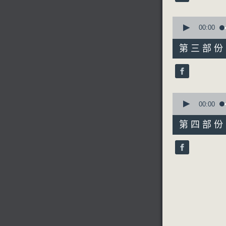
90%
0
節目時間：0
seconds
00:00
of
節目名稱：
55
第三部份 P
節目主持：
minutes,
10
seconds
90%
1.「范進中
0
由 奚嘯伯
seconds
00:00
of
56
第四部份 P
minutes,
2.「賣水
9
seconds
90%