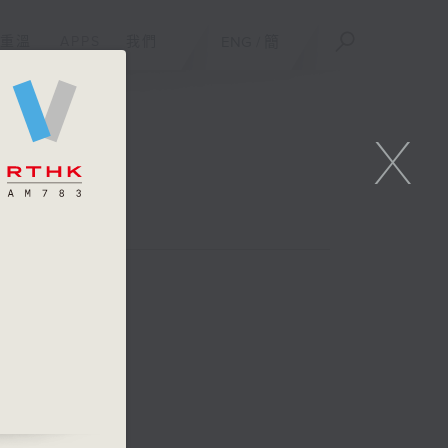
重溫
APPS
我們
ENG
/
簡
X