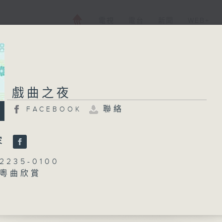
電視
電台
新聞
WEB+
戲曲之夜
戲曲之夜
聯絡
FACEBOOK
FACEBOOK
聯絡
所有集數
容
235-0100
：粵曲欣賞
您喜歡這個節目嗎?
黃可柔
播 出 時 間 ：