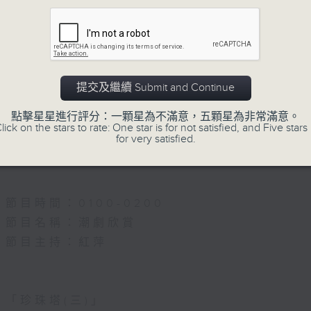
5.「雪嶺風雲會之亂世親仇」
由 李龍、尹飛燕 主唱
提交及繼續 Submit and Continue
點擊星星進行評分：一顆星為不滿意，五顆星為非常滿意。
6.「不堪回首話當年」
lick on the stars to rate: One star is for not satisfied, and Five stars 
for very satisfied.
由 譚家寶 主唱
節目時間：0100-0200
節目名稱：潮劇欣賞
節目主持：紅萍
「珍珠塔(三)」