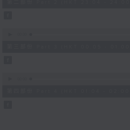
第二部份 Part 2 (HKT 23:04 - 24:00
minutes,
20
seconds
Volume
90%
0
seconds
00:00
of
55
第三部份 Part 3 (HKT 00:05 - 01:00
minutes,
9
seconds
Volume
90%
0
seconds
00:00
of
56
第四部份 Part 4 (HKT 01:04 - 02:00
minutes,
9
seconds
Volume
90%