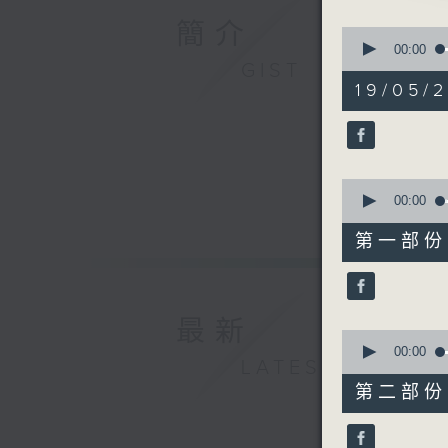
1.「劉金
簡介
0
由 蔣艷紅
seconds
00:00
of
GIST
3
19/05/
hours,
11
2.「青春
minutes,
由 梁瑛、
59
seconds
90%
0
seconds
00:00
3.「一飯
of
25
由 鍾雲
第一部份 P
minutes,
0
seconds
90%
4.「曹雪
最新
由 梁漢威
0
seconds
00:00
LATEST
of
56
第二部份 P
minutes,
5.「妻賢
10
由 麥炳榮
seconds