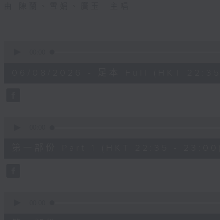
由 陳蘭、雪娟、廣玉 主唱
0
seconds
00:00
of
3
06/08/2026 - 足本 Full (HKT 22:35
hours,
11
minutes,
59
seconds
Volume
90%
0
seconds
00:00
of
25
第一部份 Part 1 (HKT 22:35 - 23:00
minutes,
10
seconds
Volume
90%
0
seconds
00:00
of
56