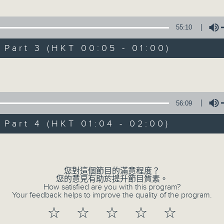
100-0200
55:10
1.「蛇頭苗」
京劇欣賞
art 3 (HKT 00:05 - 01:00)
由 紅線女、彭熾權 主唱
陳婉紅
Volume
舉(三)」
2.「情醉王大儒之供狀」
 主唱
56:09
由 林家聲、林錦堂、藍天佑 主唱
art 4 (HKT 01:04 - 02:00)
」
Volume
3.「憐香惹恨」
由 梁瑛 主唱
您對這個節目的滿意程度？
您的意見有助於提升節目質素。
How satisfied are you with this program?
Your feedback helps to improve the quality of the program.
4.「七步成詩」
☆
☆
☆
☆
☆
由 葉丹青、葉幼琪 主唱