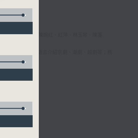
柔、馬崇恩、蕭桐、陳婉紅、紅萍、林玉琴、陳箋
播放粵曲，以地方語言介紹京劇、潮劇、越劇等；務
受。