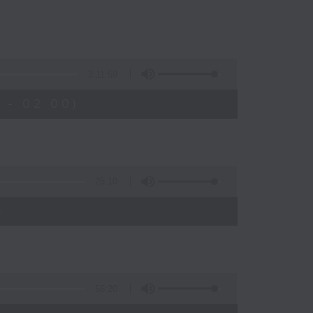
3:11:59
 - 02:00)
25:10
)
56:20