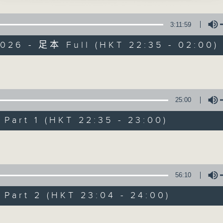
定招親」
星 期 一 至 五 ： 晚 上 十 時 三 十 五 分 至 凌 晨 二 時
 主唱
3:11:59
星期六、日及公眾假期：晚 上 十 時 二十 分 至 凌 晨 二 時
2026 - 足本 Full (HKT 22:35 - 02:00)
主 持 ：林瑋婷、龍玉聲、御玲瓏、丁家湘、藍煒婷、黃可
如夢」
盧筱萍 主唱
Volume
為顧及平日需要上班的聽眾，《戲曲之夜》安排在每個晚上
求以同一語言介紹同一劇種，望能令廣大聽眾有更親切的感
25:00
之恩」
山、伍木蘭 主唱
art 1 (HKT 22:35 - 23:00)
06/08/2026
Volume
芹魂斷紅樓」
節目內容
、蔣文端 主唱
節目時間：2235-0100
56:10
節目名稱：粵曲欣賞
art 2 (HKT 23:04 - 24:00)
節目主持：丁家湘
夫敬」
、鳳凰女 主唱
Volume
播放曲目：