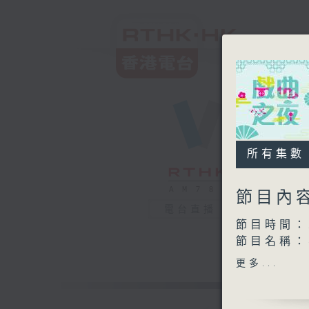
所有集數
節目內
電台直播
節目時間：2
節目名稱
節目主持：
更多...
播放曲目：