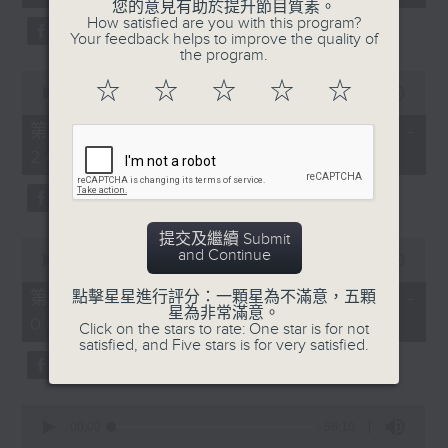
seconds
您的意見有助於提升節目質素。
3. 「花蕊夫人之去國題詞、刧後描容」
How satisfied are you with this program?
Your feedback helps to improve the quality of
由 龍貫天、甄秀儀 主唱
the program.
0
☆
☆
☆
☆
☆
seconds
00:00
56:09
of
56
第二部份 Part 2 (HKT 23:04 -
minutes,
4. 「血染海棠紅」
24:00)
9
seconds
由 麥炳榮、鄭幗寶 主唱
提交及繼續 Submit
0
and Continue
seconds
00:00
55:20
of
節目時間：0100-0200
55
第三部份 Part 3 (HKT 00:05 -
點擊星星進行評分：一顆星為不滿意，五顆
minutes,
星為非常滿意。
節目名稱：越劇欣賞
01:00)
20
Click on the stars to rate: One star is for not
seconds
satisfied, and Five stars is for very satisfied.
節目主持：陳箋
0
seconds
00:00
56:10
of