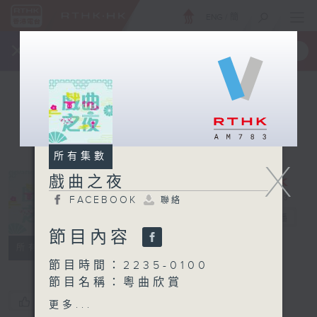
ENG
/
簡
×
全新 RTHK On The Go
取得
一手掌握 RTHK 電台、電視節目
所有集數
X
戲曲之夜
FACEBOOK
聯絡
戲曲之夜
電台直播
節目內容
FACEBOOK
聯絡
所有集數
節目時間：2235-0100
節目名稱：粵曲欣賞
節目主持：黃可柔
您喜歡這個節目嗎?
更多...
播放曲目：