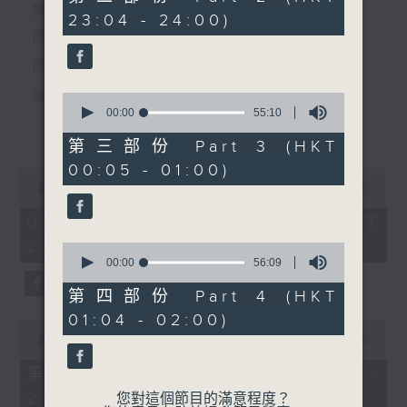
5.「妻賢夫敬」
minutes,
個晚上播放粵曲，以地方語言介紹京劇、潮劇、越劇
節目時間：2220-0100
23:04 - 24:00)
10
由 麥炳榮、鳳凰女 主唱
seconds
節目名稱：粵曲欣賞
等；務求以同一語言介紹同一劇種，望能令廣大聽眾
節目主持：龍玉聲
有更親切的感受。
節目時間：0100-0200
播放曲目：
0
seconds
00:00
55:10
節目名稱：京劇欣賞
更多...
of
節目主持：陳婉紅
55
第三部份 Part 3 (HKT
minutes,
00:05 - 01:00)
10
0
seconds
1. 「潞安州」
seconds
00:00
3:27:00
1.「范進中舉(三)」
of
由 彭熾權、鄭培英 主唱
3
08/08/2026 - 足本 Full (HKT
由 奚嘯伯 主唱
hours,
22:20 - 02:00)
27
0
minutes,
seconds
00:00
56:09
0
of
2.「賣水」
seconds
56
第四部份 Part 4 (HKT
2. 「潘生會妙嫦」
minutes,
01:04 - 02:00)
9
0
由 文千歲、盧秋萍 主唱
seconds
seconds
00:00
40:00
of
40
第一部份 Part 1 (HKT 22:20 -
minutes,
23:00)
0
您對這個節目的滿意程度？