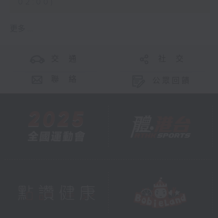
02:00)
更多 ...
交 通
社 交
聯 絡
公眾回饋