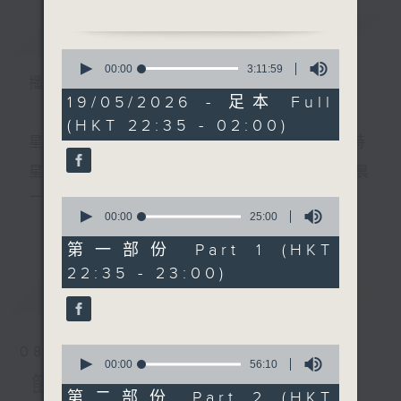
簡介
GIST
0
1.「劉金定招親」
seconds
00:00
3:11:59
播 出 時 間 ：
of
由 蔣艷紅 主唱
3
19/05/2026 - 足本 Full
hours,
(HKT 22:35 - 02:00)
11
minutes,
星 期 一 至 五 ： 晚 上 十 時 三 十 五 分 至 凌 晨 二 時
2.「青春如夢」
59
seconds
由 梁瑛、盧筱萍 主唱
星期六、日及公眾假期：晚 上 十 時 二十 分 至 凌 晨
二 時
0
seconds
00:00
25:00
更多...
of
3.「一飯之恩」
25
第一部份 Part 1 (HKT
由 鍾雲山、伍木蘭 主唱
minutes,
主 持 ：林瑋婷、龍玉聲、御玲瓏、丁家湘、藍煒婷、
22:35 - 23:00)
0
seconds
最新
黃可柔、馬崇恩、蕭桐、陳婉紅、紅萍、林玉琴、陳
LATEST
箋
4.「曹雪芹魂斷紅樓」
由 梁漢威、蔣文端 主唱
0
08/08/2026
seconds
00:00
56:10
為顧及平日需要上班的聽眾，《戲曲之夜》安排在每
of
節目內容
56
第二部份 Part 2 (HKT