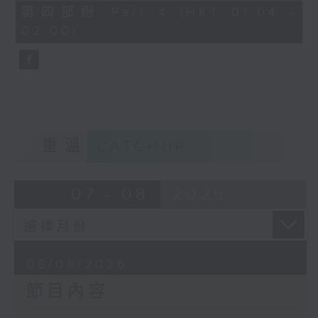
「花為媒(二)」
56
第四部份 Part 4 (HKT 01:04 -
minutes,
由 周雅琴、楊文蔚、 朱祝芬、傅頌
02:00)
10
seconds
英 主唱
重溫
CATCHUP
07 - 08
2026
08/08/2026
節目內容