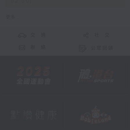
02:00)
更多 ...
交 通
社 交
聯 絡
公眾回饋