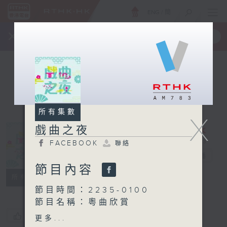
ENG
/
簡
×
全新 RTHK On The Go
取得
一手掌握 RTHK 電台、電視節目
所有集數
X
戲曲之夜
FACEBOOK
聯絡
戲曲之夜
電台直播
節目內容
FACEBOOK
聯絡
所有集數
節目時間：2235-0100
節目名稱：粵曲欣賞
節目主持：御玲瓏
您喜歡這個節目嗎?
更多...
播放曲目：