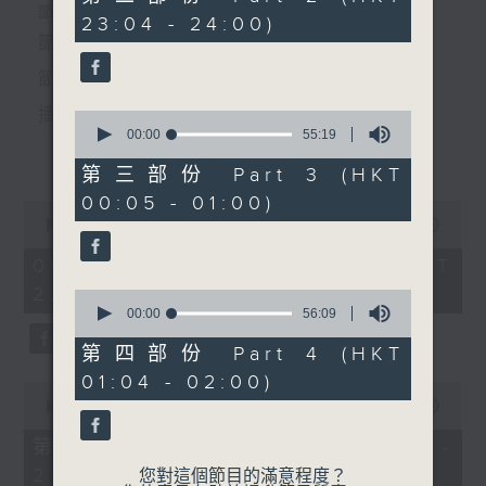
節目時間：0100-0200
minutes,
個晚上播放粵曲，以地方語言介紹京劇、潮劇、越劇
節目時間：2235-0100
23:04 - 24:00)
19
節目名稱：潮劇欣賞
seconds
節目名稱：粵曲欣賞
等；務求以同一語言介紹同一劇種，望能令廣大聽眾
節目主持：紅萍
節目主持：丁家湘
有更親切的感受。
播放曲目：
0
seconds
00:00
55:19
「趙少卿(三)」
更多...
of
由 陳碧玲、陳碧霞、陳燕
55
第三部份 Part 3 (HKT
minutes,
蘭、許雲波、方樺 主唱
00:05 - 01:00)
19
0
seconds
1.「蛇頭苗」
seconds
00:00
3:11:59
of
由 紅線女、彭熾權 主唱
3
06/08/2026 - 足本 Full (HKT
hours,
22:35 - 02:00)
11
0
minutes,
seconds
00:00
56:09
59
of
seconds
56
第四部份 Part 4 (HKT
2.「情醉王大儒之供狀」
minutes,
01:04 - 02:00)
9
0
由 林家聲、林錦堂、藍天佑 主唱
seconds
seconds
00:00
25:10
of
25
第一部份 Part 1 (HKT 22:35 -
minutes,
23:00)
10
您對這個節目的滿意程度？