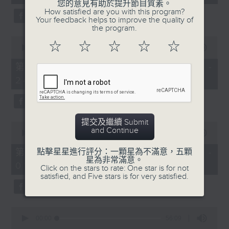
seconds
您的意見有助於提升節目質素。
3.「憐香惹恨」
How satisfied are you with this program?
Your feedback helps to improve the quality of
由 梁瑛 主唱
the program.
0
☆
☆
☆
☆
☆
seconds
00:00
56:20
of
56
第二部份 Part 2 (HKT 23:04 -
minutes,
4.「七步成詩」
24:00)
20
seconds
由 葉丹青、葉幼琪 主唱
提交及繼續 Submit
0
and Continue
seconds
00:00
55:09
of
5.「雪嶺風雲會之亂世親仇」
55
第三部份 Part 3 (HKT 00:05 -
點擊星星進行評分：一顆星為不滿意，五顆
minutes,
星為非常滿意。
由 李龍、尹飛燕 主唱
01:00)
9
Click on the stars to rate: One star is for not
seconds
satisfied, and Five stars is for very satisfied.
0
6.「不堪回首話當年」
seconds
00:00
56:09
of