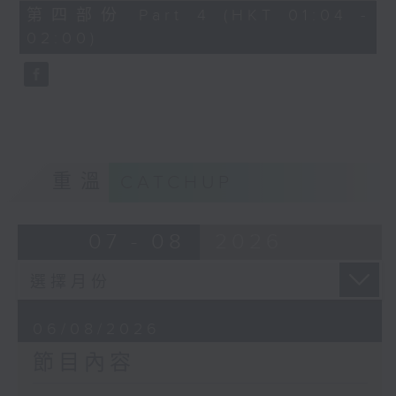
由 譚家寶 主唱
56
第四部份 Part 4 (HKT 01:04 -
minutes,
02:00)
9
seconds
節目時間：0100-0200
節目名稱：潮劇欣賞
節目主持：紅萍
重溫
CATCHUP
「珍珠塔(三)」
07 - 08
2026
由 陳蘭、雪娟、廣玉 主唱
06/08/2026
節目內容