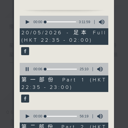
簡介
GIST
0
1.「李香君守樓」
seconds
00:00
3:11:59
播 出 時 間 ：
of
由 白鳳瑛 主唱
3
20/05/2026 - 足本 Full
hours,
(HKT 22:35 - 02:00)
11
minutes,
星 期 一 至 五 ： 晚 上 十 時 三 十 五 分 至 凌 晨 二 時
2.「陸文龍」
59
seconds
由 龍貫天、楊麗紅 主唱
星期六、日及公眾假期：晚 上 十 時 二十 分 至 凌 晨
二 時
0
seconds
00:07
25:10
更多...
of
3.「歌殘血淚飄之一曲成名」
25
第一部份 Part 1 (HKT
由 文千歲、鄧碧雲 主唱
minutes,
主 持 ：林瑋婷、龍玉聲、御玲瓏、丁家湘、藍煒婷、
22:35 - 23:00)
10
seconds
最新
黃可柔、馬崇恩、蕭桐、陳婉紅、紅萍、林玉琴、陳
LATEST
箋
4.「文姬歸漢」
由 林錦堂、南鳳 主唱
0
06/08/2026
seconds
00:00
56:19
為顧及平日需要上班的聽眾，《戲曲之夜》安排在每
of
節目內容
56
第二部份 Part 2 (HKT