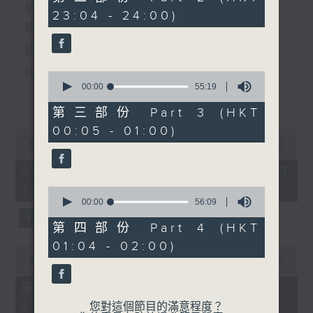
節目時間：0100-0200
minutes,
個晚上播放粵曲，以地方語言介紹京劇、潮劇、越劇
節目時間：2235-0100
23:04 - 24:00)
19
節目名稱：潮劇欣賞
seconds
節目名稱：粵曲欣賞
等；務求以同一語言介紹同一劇種，望能令廣大聽眾
節目主持：紅萍
節目主持：丁家湘
有更親切的感受。
播放曲目：
0
seconds
00:00
55:19
「趙少卿(三)」
更多...
of
由 陳碧玲、陳碧霞、陳燕
55
第三部份 Part 3 (HKT
minutes,
蘭、許雲波、方樺 主唱
00:05 - 01:00)
19
0
seconds
1.「蛇頭苗」
seconds
00:00
3:11:59
of
由 紅線女、彭熾權 主唱
3
06/08/2026 - 足本 Full (HKT
hours,
22:35 - 02:00)
11
0
minutes,
seconds
00:00
56:09
59
of
seconds
56
第四部份 Part 4 (HKT
2.「情醉王大儒之供狀」
minutes,
01:04 - 02:00)
9
0
由 林家聲、林錦堂、藍天佑 主唱
seconds
seconds
00:00
25:10
of
25
第一部份 Part 1 (HKT 22:35 -
minutes,
23:00)
10
您對這個節目的滿意程度？