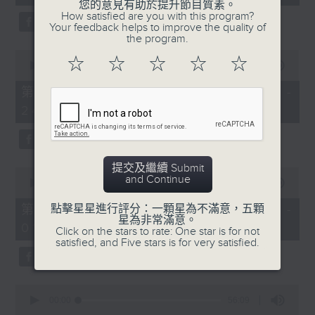
seconds
您的意見有助於提升節目質素。
3.「憐香惹恨」
How satisfied are you with this program?
Your feedback helps to improve the quality of
由 梁瑛 主唱
the program.
0
☆
☆
☆
☆
☆
seconds
00:00
56:20
of
56
第二部份 Part 2 (HKT 23:04 -
minutes,
4.「七步成詩」
24:00)
20
seconds
由 葉丹青、葉幼琪 主唱
提交及繼續 Submit
0
and Continue
seconds
00:00
55:09
of
5.「雪嶺風雲會之亂世親仇」
55
第三部份 Part 3 (HKT 00:05 -
點擊星星進行評分：一顆星為不滿意，五顆
minutes,
星為非常滿意。
由 李龍、尹飛燕 主唱
01:00)
9
Click on the stars to rate: One star is for not
seconds
satisfied, and Five stars is for very satisfied.
0
6.「不堪回首話當年」
seconds
00:00
56:09
of