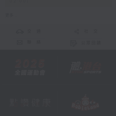
02:00)
更多 ...
交 通
社 交
聯 絡
公眾回饋