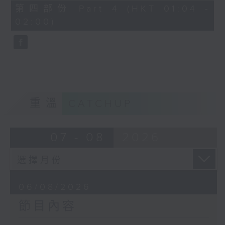
由 譚家寶 主唱
56
第四部份 Part 4 (HKT 01:04 -
minutes,
02:00)
9
seconds
節目時間：0100-0200
節目名稱：潮劇欣賞
節目主持：紅萍
重溫
CATCHUP
「珍珠塔(三)」
07 - 08
2026
由 陳蘭、雪娟、廣玉 主唱
06/08/2026
節目內容