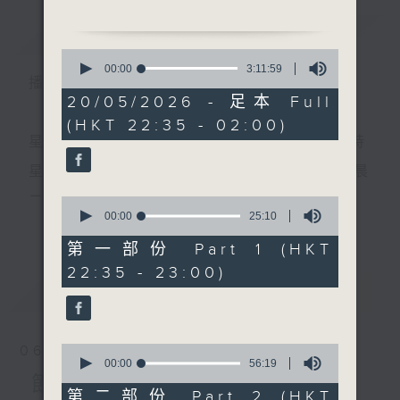
簡介
GIST
0
1.「李香君守樓」
seconds
00:00
3:11:59
播 出 時 間 ：
of
由 白鳳瑛 主唱
3
20/05/2026 - 足本 Full
hours,
(HKT 22:35 - 02:00)
11
minutes,
星 期 一 至 五 ： 晚 上 十 時 三 十 五 分 至 凌 晨 二 時
2.「陸文龍」
59
seconds
由 龍貫天、楊麗紅 主唱
星期六、日及公眾假期：晚 上 十 時 二十 分 至 凌 晨
二 時
0
seconds
00:00
25:10
更多...
of
3.「歌殘血淚飄之一曲成名」
25
第一部份 Part 1 (HKT
由 文千歲、鄧碧雲 主唱
minutes,
主 持 ：林瑋婷、龍玉聲、御玲瓏、丁家湘、藍煒婷、
22:35 - 23:00)
10
seconds
最新
黃可柔、馬崇恩、蕭桐、陳婉紅、紅萍、林玉琴、陳
LATEST
箋
4.「文姬歸漢」
由 林錦堂、南鳳 主唱
0
06/08/2026
seconds
00:00
56:19
為顧及平日需要上班的聽眾，《戲曲之夜》安排在每
of
節目內容
56
第二部份 Part 2 (HKT