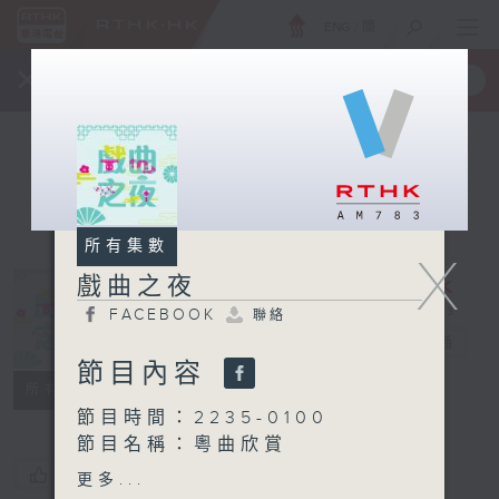
ENG
/
簡
×
全新 RTHK On The Go
取得
一手掌握 RTHK 電台、電視節目
所有集數
X
戲曲之夜
FACEBOOK
聯絡
戲曲之夜
電台直播
節目內容
FACEBOOK
聯絡
所有集數
節目時間：2235-0100
節目名稱：粵曲欣賞
節目主持：御玲瓏
您喜歡這個節目嗎?
更多...
播放曲目：