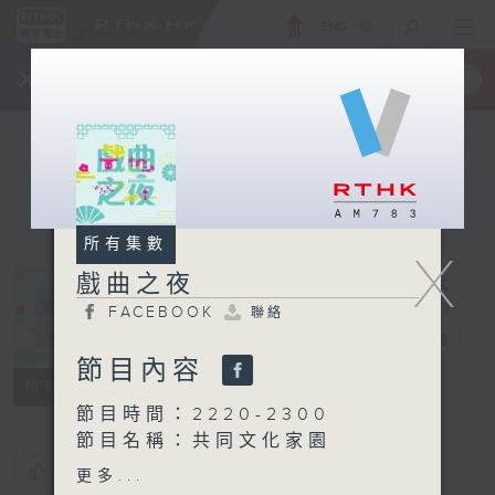
ENG
/
簡
×
全新 RTHK On The Go
取得
一手掌握 RTHK 電台、電視節目
所有集數
X
戲曲之夜
FACEBOOK
聯絡
戲曲之夜
電台直播
節目內容
FACEBOOK
聯絡
所有集數
節目時間：2220-2300
節目名稱：共同文化家園
您喜歡這個節目嗎?
更多...
節目時間：2300-0200