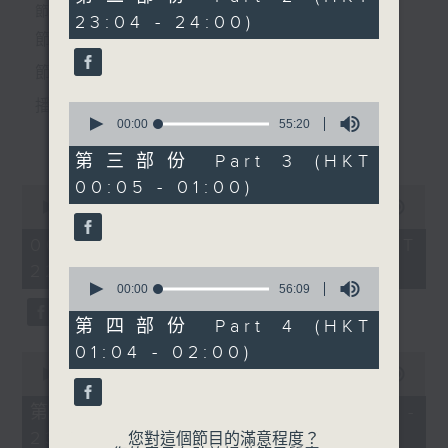
4. 「李後主之歸天」
minutes,
個晚上播放粵曲，以地方語言介紹京劇、潮劇、越劇
節目時間：2235-0100
23:04 - 24:00)
10
由 白慶賢、葉慧芬 主唱
seconds
節目名稱：粵曲欣賞
等；務求以同一語言介紹同一劇種，望能令廣大聽眾
節目主持：丁家湘
有更親切的感受。
5. 「劉備過江招親」
播放曲目：
0
seconds
00:00
55:20
由 羽佳、尹飛燕、麥炳榮、
更多...
of
賽麒麟 主唱
55
第三部份 Part 3 (HKT
minutes,
00:05 - 01:00)
20
0
seconds
1.「蛇頭苗」
seconds
00:00
3:11:59
6. 「唐伯虎說生平」
of
由 紅線女、彭熾權 主唱
3
06/08/2026 - 足本 Full (HKT
由 黎駿聲、倪惠英 主唱
hours,
22:35 - 02:00)
11
0
minutes,
seconds
00:00
56:09
59
of
seconds
56
第四部份 Part 4 (HKT
2.「情醉王大儒之供狀」
minutes,
01:04 - 02:00)
9
0
由 林家聲、林錦堂、藍天佑 主唱
seconds
seconds
00:00
25:10
of
25
第一部份 Part 1 (HKT 22:35 -
minutes,
23:00)
10
您對這個節目的滿意程度？