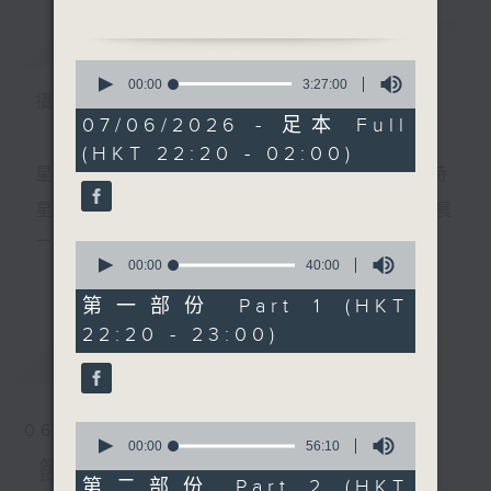
節目名稱：粵曲欣賞
簡介
GIST
節目主持：丁家湘
0
播放曲目：
seconds
00:00
3:27:00
播 出 時 間 ：
of
3
07/06/2026 - 足本 Full
hours,
(HKT 22:20 - 02:00)
27
1. 「唐明皇哭太真」
minutes,
星 期 一 至 五 ： 晚 上 十 時 三 十 五 分 至 凌 晨 二 時
由 林家聲 主唱
0
seconds
星期六、日及公眾假期：晚 上 十 時 二十 分 至 凌 晨
二 時
0
2. 「妙計新郎」
seconds
00:00
40:00
更多...
of
由 白駒榮、羅慕蘭 主
40
第一部份 Part 1 (HKT
唱
minutes,
主 持 ：林瑋婷、龍玉聲、御玲瓏、丁家湘、藍煒婷、
22:20 - 23:00)
0
seconds
最新
黃可柔、馬崇恩、蕭桐、陳婉紅、紅萍、林玉琴、陳
LATEST
箋
3. 「狄青」
由 謝秀英、朱麗 主唱
0
06/08/2026
seconds
00:00
56:10
為顧及平日需要上班的聽眾，《戲曲之夜》安排在每
of
節目內容
56
第二部份 Part 2 (HKT