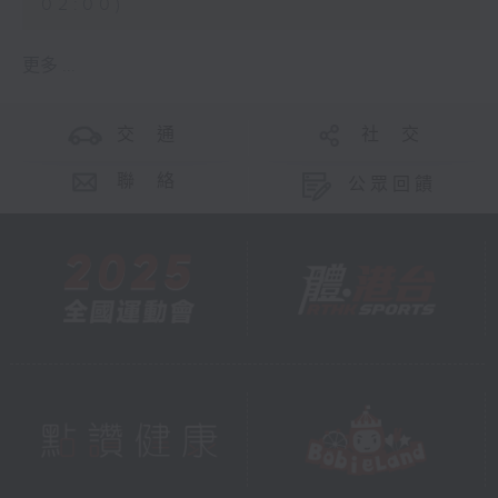
02:00)
更多 ...
交 通
社 交
聯 絡
公眾回饋