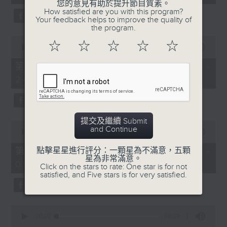
seconds
您的意見有助於提升節目質素。
3.「憐香惹恨」
How satisfied are you with this program?
Your feedback helps to improve the quality of
由 梁瑛 主唱
the program.
0
☆
☆
☆
☆
☆
seconds
00:00
56:20
of
56
第二部份 Part 2 (HKT 23:04 -
minutes,
4.「七步成詩」
24:00)
20
seconds
由 葉丹青、葉幼琪 主唱
提交及繼續 Submit
0
and Continue
seconds
00:00
55:09
of
5.「雪嶺風雲會之亂世親仇」
55
第三部份 Part 3 (HKT 00:05 -
點擊星星進行評分：一顆星為不滿意，五顆
minutes,
星為非常滿意。
由 李龍、尹飛燕 主唱
01:00)
9
Click on the stars to rate: One star is for not
seconds
satisfied, and Five stars is for very satisfied.
0
6.「不堪回首話當年」
seconds
00:00
56:09
of