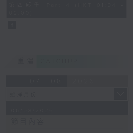
由 譚家寶 主唱
56
第四部份 Part 4 (HKT 01:04 -
minutes,
02:00)
9
seconds
節目時間：0100-0200
節目名稱：潮劇欣賞
節目主持：紅萍
重溫
CATCHUP
「珍珠塔(三)」
07 - 08
2026
由 陳蘭、雪娟、廣玉 主唱
06/08/2026
節目內容