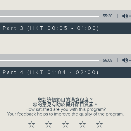
備過江招親」
尹飛燕、麥炳榮、賽麒麟 主唱
55:20
1.「蛇頭苗」
art 3 (HKT 00:05 - 01:00)
由 紅線女、彭熾權 主唱
伯虎說生平」
Volume
、倪惠英 主唱
2.「情醉王大儒之供狀」
56:09
由 林家聲、林錦堂、藍天佑 主唱
art 4 (HKT 01:04 - 02:00)
Volume
3.「憐香惹恨」
由 梁瑛 主唱
您對這個節目的滿意程度？
您的意見有助於提升節目質素。
How satisfied are you with this program?
Your feedback helps to improve the quality of the program.
4.「七步成詩」
☆
☆
☆
☆
☆
由 葉丹青、葉幼琪 主唱