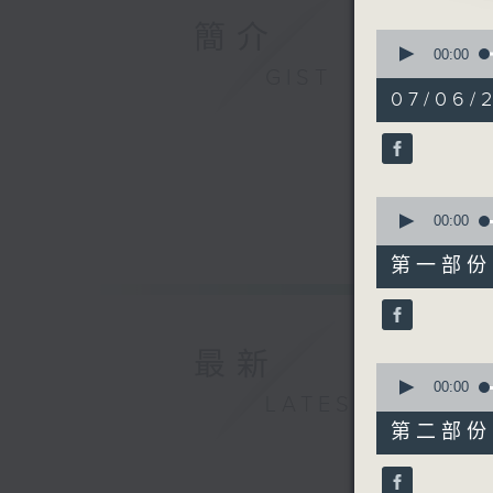
播放曲目：
簡介
0
seconds
00:00
of
GIST
3
07/06/
1. 「唐
hours,
27
由 林家
minutes,
0
seconds
90%
0
2. 「妙計
seconds
00:00
由 白駒
of
40
第一部份 P
minutes,
0
seconds
3. 「狄青
90%
由 謝秀
最新
0
seconds
00:00
LATEST
of
4. 「李
56
第二部份 P
minutes,
由 白慶賢
10
seconds