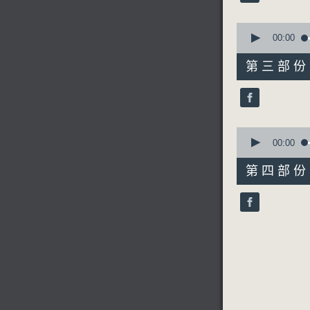
90%
5. 「劉
0
由 羽佳、
seconds
00:00
of
55
第三部份 P
minutes,
20
6. 「唐
seconds
由 黎駿聲
90%
0
seconds
00:00
of
56
第四部份 P
minutes,
9
seconds
90%