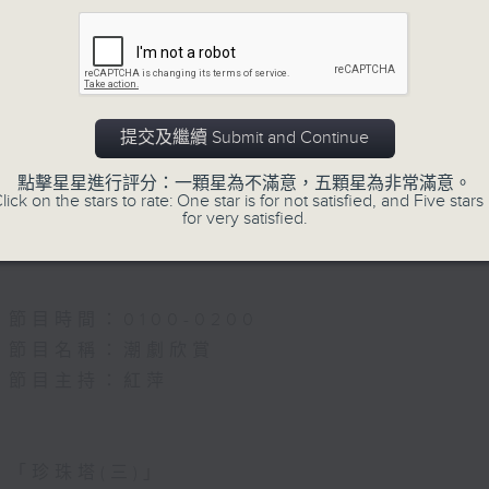
5.「雪嶺風雲會之亂世親仇」
由 李龍、尹飛燕 主唱
提交及繼續 Submit and Continue
點擊星星進行評分：一顆星為不滿意，五顆星為非常滿意。
6.「不堪回首話當年」
lick on the stars to rate: One star is for not satisfied, and Five stars 
for very satisfied.
由 譚家寶 主唱
節目時間：0100-0200
節目名稱：潮劇欣賞
節目主持：紅萍
「珍珠塔(三)」