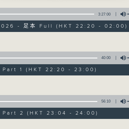
星 期 一 至 五 ： 晚 上 十 時 三 十 五 分 至 凌 晨 二 時
3:27:00
星期六、日及公眾假期：晚 上 十 時 二十 分 至 凌 晨 二 時
2026 - 足本 Full (HKT 22:20 - 02:00)
明皇哭太真」
主 持 ：林瑋婷、龍玉聲、御玲瓏、丁家湘、藍煒婷、黃可
聲 主唱
Volume
為顧及平日需要上班的聽眾，《戲曲之夜》安排在每個晚上
新郎」
求以同一語言介紹同一劇種，望能令廣大聽眾有更親切的感
40:00
榮、羅慕蘭 主唱
art 1 (HKT 22:20 - 23:00)
06/08/2026
Volume
」
英、朱麗 主唱
節目內容
節目時間：2235-0100
56:10
節目名稱：粵曲欣賞
後主之歸天」
art 2 (HKT 23:04 - 24:00)
節目主持：丁家湘
、葉慧芬 主唱
Volume
播放曲目：