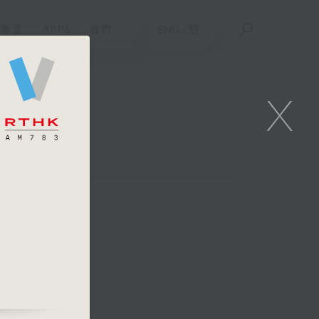
重溫
APPS
我們
ENG
/
簡
X