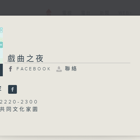
電視
電台
新聞
WEB+
戲曲之夜
戲曲之夜
聯絡
FACEBOOK
FACEBOOK
聯絡
所有集數
容
220-2300
共同文化家園
您喜歡這個節目嗎?
300-0200
播 出 時 間 ：
：粵曲欣賞
丁家湘