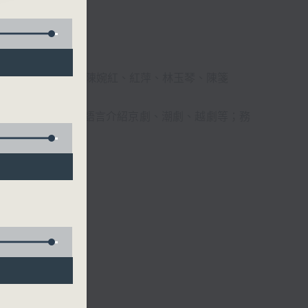
柔、馬崇恩、蕭桐、陳婉紅、紅萍、林玉琴、陳箋
播放粵曲，以地方語言介紹京劇、潮劇、越劇等；務
受。