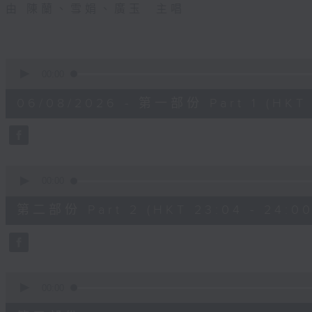
由 陳蘭、雪娟、廣玉 主唱
0
seconds
00:00
of
25
06/08/2026 - 第一部份 Part 1 (HKT 
minutes,
0
seconds
Volume
90%
0
seconds
00:00
of
55
第二部份 Part 2 (HKT 23:04 - 24:00
minutes,
59
seconds
Volume
90%
0
seconds
00:00
of
54