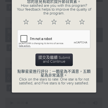
seconds
您的意見有助於提升節目質素。
3. 「還我漢江山」
How satisfied are you with this program?
Your feedback helps to improve the quality of
由 劉善初、白鳳瑛 主唱
the program.
0
☆
☆
☆
☆
☆
seconds
00:00
56:20
of
56
第二部份 Part 2 (HKT 23:04 -
minutes,
4. 「還我山河還我妻之劫後重逢」
24:00)
20
seconds
由 李龍、尹飛燕 主唱
提交及繼續 Submit
0
and Continue
seconds
00:00
55:19
of
5. 「光緒皇血井喚珍妃」
55
第三部份 Part 3 (HKT 00:05 -
點擊星星進行評分：一顆星為不滿意，五顆
minutes,
星為非常滿意。
由 文千歲 主唱
01:00)
19
Click on the stars to rate: One star is for not
seconds
satisfied, and Five stars is for very satisfied.
0
節目時間：0100-0200
seconds
00:00
56:09
of