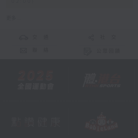
02:00)
更多 ...
交 通
社 交
聯 絡
公眾回饋