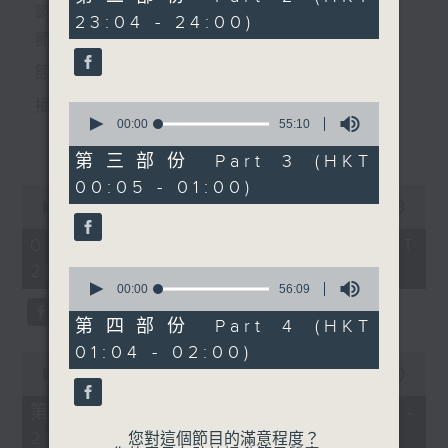
節目主持：蘇翁、陳婉紅
minutes,
個晚上播放粵曲，以地方語言介紹京劇、潮劇、越劇
節目時間：2235-0100
23:04 - 24:00)
20
「薛平貴與王寶釧(七)」
seconds
節目名稱：粵曲欣賞
等；務求以同一語言介紹同一劇種，望能令廣大聽眾
節目主持：林瑋婷
有更親切的感受。
播放曲目：
0
seconds
00:00
55:10
更多...
of
55
第三部份 Part 3 (HKT
minutes,
00:05 - 01:00)
10
0
seconds
1. 「俏駙馬偷看公主」
seconds
00:00
3:12:00
of
由 彭熾權、盧筱萍 主唱
3
07/08/2026 - 足本 Full (HKT
hours,
22:35 - 02:00)
12
0
minutes,
seconds
00:00
56:09
0
of
seconds
56
第四部份 Part 4 (HKT
2. 「天子鬧蟾宮」
minutes,
01:04 - 02:00)
9
0
由 梁漢威、張琴思 主唱
seconds
seconds
00:00
25:10
of
25
第一部份 Part 1 (HKT 22:35 -
minutes,
23:00)
10
您對這個節目的滿意程度？