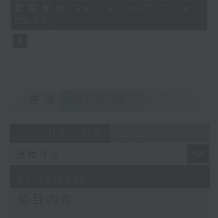
節目名稱：越劇欣賞
56
第四部份 Part 4 (HKT 01:04 -
minutes,
節目主持：陳箋
02:00)
9
seconds
「花為媒(一)」
由 周雅琴、楊文蔚、朱祝芬、傅頌英
主唱
重溫
CATCHUP
07 - 08
2026
07/08/2026
節目內容