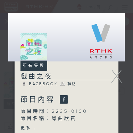
ENG
/
簡
×
全新 RTHK On The Go
取得
一手掌握 RTHK 電台、電視節目
所有集數
X
戲曲之夜
FACEBOOK
聯絡
戲曲之夜
電台直播
節目內容
FACEBOOK
聯絡
所有集數
節目時間：2235-0100
節目名稱：粵曲欣賞
節目主持：藍煒婷
您喜歡這個節目嗎?
更多...
播放曲目：