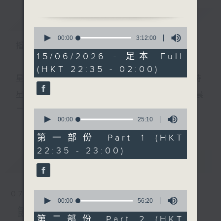
簡介
GIST
1. 「淚洒翡翠樓」
0
由 芳艷芬 主唱
seconds
00:00
3:12:00
播 出 時 間 ：
of
3
15/06/2026 - 足本 Full
2.「帝女花之庵遇、相認」
hours,
(HKT 22:35 - 02:00)
12
由 任劍輝、白雪仙 主唱
minutes,
星 期 一 至 五 ： 晚 上 十 時 三 十 五 分 至 凌 晨 二 時
0
seconds
3.「多情燕子歸」
星期六、日及公眾假期：晚 上 十 時 二十 分 至 凌 晨
由 小明星 主唱
二 時
0
seconds
00:00
25:10
更多...
of
4.「西樓記之病中錯夢」
25
第一部份 Part 1 (HKT
由 馮麗、李鳳 主唱
minutes,
主 持 ：林瑋婷、龍玉聲、御玲瓏、丁家湘、藍煒婷、
22:35 - 23:00)
10
seconds
最新
黃可柔、馬崇恩、蕭桐、陳婉紅、紅萍、林玉琴、陳
LATEST
5.「群英會之小宴」
箋
由 阮兆輝、潘珮璇 主唱
0
07/08/2026
節目時間：0100-0200
seconds
00:00
56:20
為顧及平日需要上班的聽眾，《戲曲之夜》安排在每
of
節目內容
節目名稱：百花齊放
56
第二部份 Part 2 (HKT