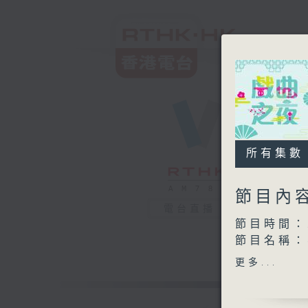
所有集數
節目內
電台直播
節目時間：2
節目名稱：
節目主持：
更多...
播放曲目：
1. 「淚洒