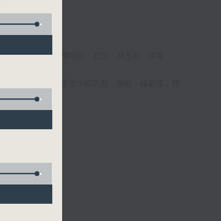
柔、馬崇恩、蕭桐、陳婉紅、紅萍、林玉琴、陳箋
播放粵曲，以地方語言介紹京劇、潮劇、越劇等；務
受。