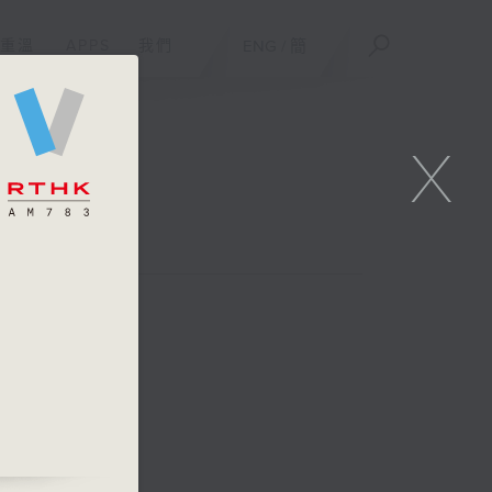
重溫
APPS
我們
ENG
/
簡
X