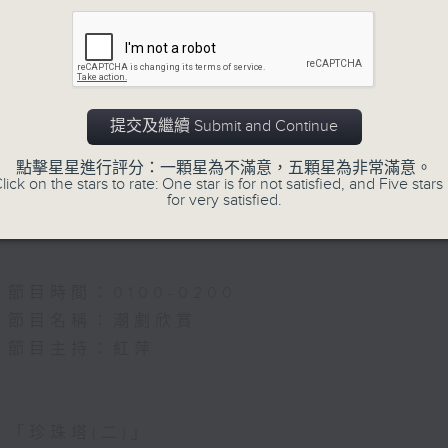
5.「唐宮驚艷」
由 何華棧、尹飛燕 主唱
提交及繼續 Submit and Continue
點擊星星進行評分：一顆星為不滿意，五顆星為非常滿意。
6.「桂枝寫狀」
lick on the stars to rate: One star is for not satisfied, and Five stars 
for very satisfied.
由 馬師曾、紅線女 主唱
節目時間：0100-0200
節目名稱：潮劇欣賞
節目主持：紅萍
「珍珠塔(二)」