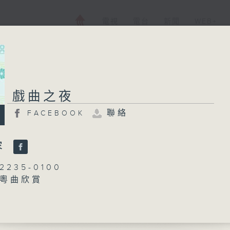
電視
電台
新聞
WEB+
戲曲之夜
戲曲之夜
聯絡
FACEBOOK
FACEBOOK
聯絡
所有集數
容
235-0100
粵曲欣賞
您喜歡這個節目嗎?
藍煒婷
播 出 時 間 ：
翡翠樓」