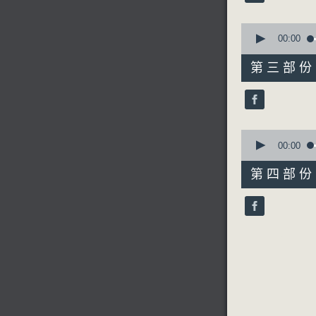
90%
0
seconds
00:00
of
55
第三部份 P
minutes,
10
seconds
90%
0
seconds
00:00
of
56
第四部份 P
minutes,
9
seconds
90%