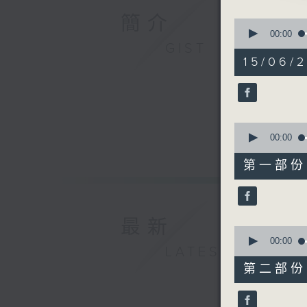
由 芳艷芬
簡介
0
seconds
00:00
of
GIST
2.「帝女
3
15/06/
由 任劍輝
hours,
12
minutes,
3.「多情
0
seconds
由 小明
90%
0
seconds
00:00
4.「西樓
of
25
由 馮麗、
第一部份 P
minutes,
10
seconds
5.「群英
90%
由 阮兆輝
最新
0
seconds
00:00
節目時間：0
LATEST
of
節目名稱：
56
第二部份 P
minutes,
節目主持：
20
「薛平貴與
seconds