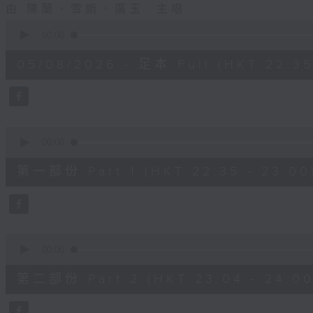
由 陳蘭、雪娟、廣玉 主唱
0
seconds
00:00
of
3
05/08/2026 - 足本 Full (HKT 22:35
hours,
12
minutes,
0
seconds
Volume
90%
0
seconds
00:00
of
25
第一部份 Part 1 (HKT 22:35 - 23:00
minutes,
0
seconds
Volume
90%
0
seconds
00:00
of
56
第二部份 Part 2 (HKT 23:04 - 24:00
minutes,
9
seconds
Volume