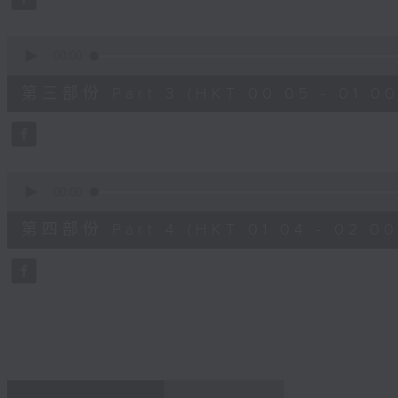
90%
0
seconds
00:00
of
55
第三部份 Part 3 (HKT 00:05 - 01:00
minutes,
19
seconds
Volume
90%
0
seconds
00:00
of
56
第四部份 Part 4 (HKT 01:04 - 02:00
minutes,
9
seconds
Volume
90%