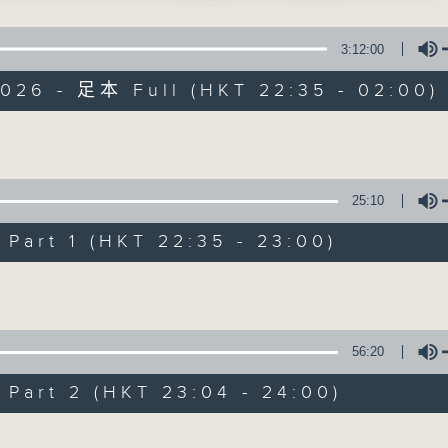
 主唱
星 期 一 至 五 ： 晚 上 十 時 三 十 五 分 至 凌 晨 二 時
3:12:00
星期六、日及公眾假期：晚 上 十 時 二十 分 至 凌 晨 二 時
花之庵遇、相認」
2026 - 足本 Full (HKT 22:35 - 02:00)
、白雪仙 主唱
主 持 ：林瑋婷、龍玉聲、御玲瓏、丁家湘、藍煒婷、黃可
燕子歸」
Volume
星 主唱
為顧及平日需要上班的聽眾，《戲曲之夜》安排在每個晚上
求以同一語言介紹同一劇種，望能令廣大聽眾有更親切的感
25:10
記之病中錯夢」
李鳳 主唱
art 1 (HKT 22:35 - 23:00)
05/08/2026
Volume
會之小宴」
、潘珮璇 主唱
節目內容
節目時間：2235-0100
56:20
100-0200
節目名稱：粵曲欣賞
百花齊放
art 2 (HKT 23:04 - 24:00)
節目主持：黃可柔
蘇翁、陳婉紅
王寶釧(七)」
Volume
播放曲目：