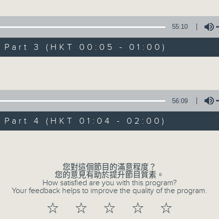
55:10
1.「一曲難忘」
art 3 (HKT 00:05 - 01:00)
由 徐柳仙 主唱
Volume
2.「慈母淚」
56:09
由 麥炳榮、上海妹 主唱
art 4 (HKT 01:04 - 02:00)
Volume
3.「相望不相親」
由 何非凡、羅艷卿 主唱
您對這個節目的滿意程度？
您的意見有助於提升節目質素。
How satisfied are you with this program?
Your feedback helps to improve the quality of the program.
4.「織女悲歌」
☆
☆
☆
☆
☆
由 盧秋萍 主唱