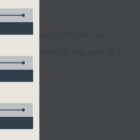
柔、馬崇恩、蕭桐、陳婉紅、紅萍、林玉琴、陳箋
播放粵曲，以地方語言介紹京劇、潮劇、越劇等；務
受。