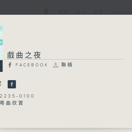
電視
電台
新聞
WEB+
戲曲之夜
戲曲之夜
聯絡
FACEBOOK
FACEBOOK
聯絡
所有集數
容
235-0100
：粵曲欣賞
您喜歡這個節目嗎?
御玲瓏
播 出 時 間 ：