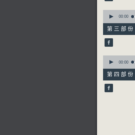
90%
節目主持：
0
seconds
00:00
of
「古琴案(
55
第三部份 P
由 吳玲兒
minutes,
20
seconds
90%
0
seconds
00:00
of
56
第四部份 P
minutes,
10
seconds
90%