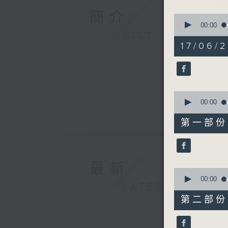
1.「芙蓉
簡介
0
由 黃千歲
seconds
00:00
of
GIST
3
17/06/
hours,
12
2.「潘生
minutes,
由 文千歲
0
seconds
90%
0
seconds
00:00
3.「莊周
of
25
由 新馬師
第一部份 P
minutes,
10
seconds
90%
4.「槐蔭
最新
由 龍貫天
0
seconds
00:00
LATEST
of
56
第二部份 P
minutes,
節目時間：0
19
節目名稱：
seconds