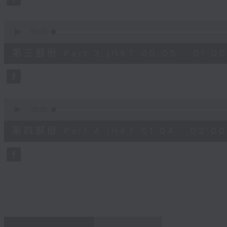
90%
0
seconds
00:00
of
55
第三部份 Part 3 (HKT 00:05 - 01:00
minutes,
19
seconds
Volume
90%
0
seconds
00:00
of
56
第四部份 Part 4 (HKT 01:04 - 02:00
minutes,
9
seconds
Volume
90%