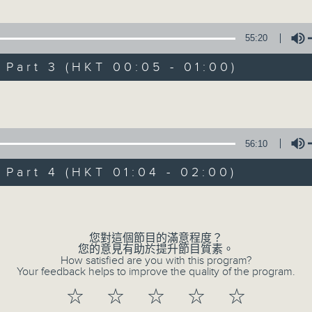
紅萍
55:20
1.「一曲難忘」
四)」
art 3 (HKT 00:05 - 01:00)
由 徐柳仙 主唱
、蔡莉、方展榮、馬嬋如 主唱
Volume
2.「慈母淚」
56:10
由 麥炳榮、上海妹 主唱
art 4 (HKT 01:04 - 02:00)
Volume
3.「相望不相親」
由 何非凡、羅艷卿 主唱
您對這個節目的滿意程度？
您的意見有助於提升節目質素。
How satisfied are you with this program?
Your feedback helps to improve the quality of the program.
4.「織女悲歌」
☆
☆
☆
☆
☆
由 盧秋萍 主唱