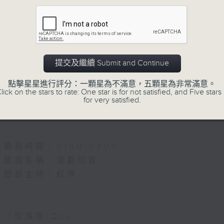
5.「唐宮驚艷」
由 何華棧、尹飛燕 主唱
提交及繼續 Submit and Continue
點擊星星進行評分：一顆星為不滿意，五顆星為非常滿意。
6.「桂枝寫狀」
lick on the stars to rate: One star is for not satisfied, and Five stars 
for very satisfied.
由 馬師曾、紅線女 主唱
節目時間：0100-0200
節目名稱：潮劇欣賞
節目主持：紅萍
「珍珠塔(二)」