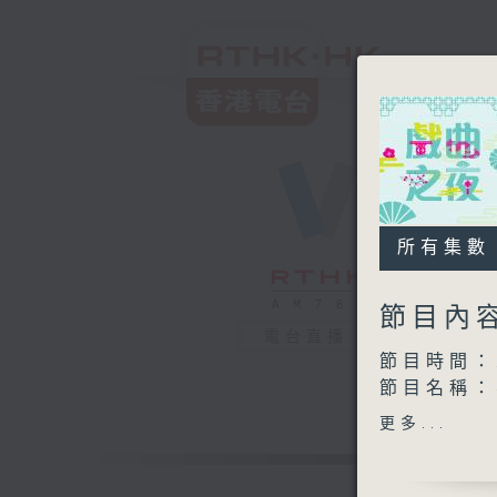
所有集數
節目內
電台直播
節目時間：2
節目名稱
節目主持：
更多...
播放曲目：