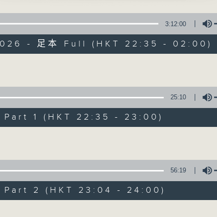
江畔吊秋魂」
星 期 一 至 五 ： 晚 上 十 時 三 十 五 分 至 凌 晨 二 時
 主唱
3:12:00
星期六、日及公眾假期：晚 上 十 時 二十 分 至 凌 晨 二 時
2026 - 足本 Full (HKT 22:35 - 02:00)
主 持 ：林瑋婷、龍玉聲、御玲瓏、丁家湘、藍煒婷、黃可
會妙嫦」
、盧秋萍 主唱
Volume
為顧及平日需要上班的聽眾，《戲曲之夜》安排在每個晚上
求以同一語言介紹同一劇種，望能令廣大聽眾有更親切的感
25:10
蝴蝶夢」
曾、鳳凰女 主唱
art 1 (HKT 22:35 - 23:00)
05/08/2026
Volume
別」
節目內容
、李鳳 主唱
節目時間：2235-0100
56:19
節目名稱：粵曲欣賞
art 2 (HKT 23:04 - 24:00)
節目主持：黃可柔
100-0200
潮劇欣賞
Volume
播放曲目：