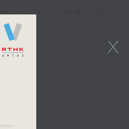
重溫
APPS
我們
ENG
/
簡
X