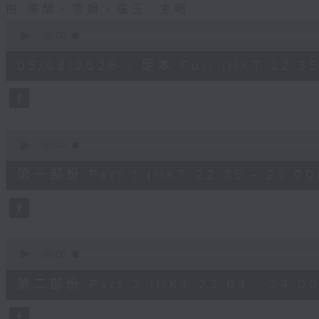
由 陳蘭、雪娟、廣玉 主唱
0
seconds
00:00
of
3
05/08/2026 - 足本 Full (HKT 22:35
hours,
12
minutes,
0
seconds
Volume
90%
0
seconds
00:00
of
25
第一部份 Part 1 (HKT 22:35 - 23:00
minutes,
0
seconds
Volume
90%
0
seconds
00:00
of
56
第二部份 Part 2 (HKT 23:04 - 24:00
minutes,
9
seconds
Volume