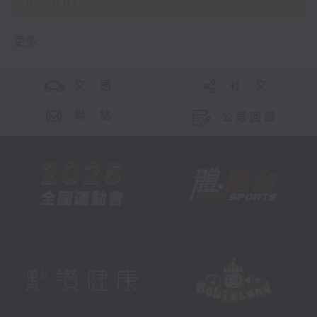
02:00)
更多 ...
交 通
社 交
聯 絡
公眾回饋