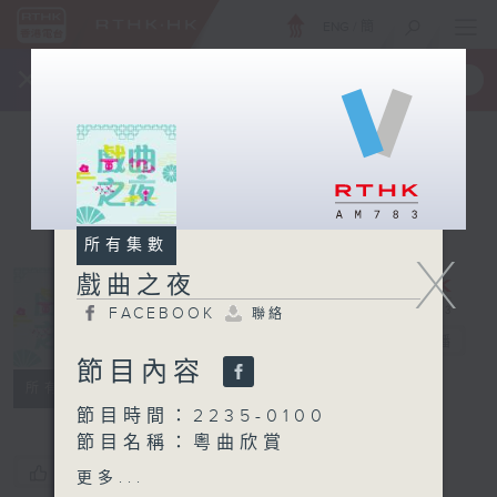
ENG
/
簡
×
全新 RTHK On The Go
取得
一手掌握 RTHK 電台、電視節目
所有集數
X
戲曲之夜
FACEBOOK
聯絡
戲曲之夜
電台直播
節目內容
FACEBOOK
聯絡
所有集數
節目時間：2235-0100
節目名稱：粵曲欣賞
節目主持：御玲瓏
您喜歡這個節目嗎?
更多...
播放曲目：