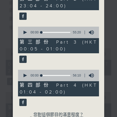
節目時間：0100-0200
minutes,
個晚上播放粵曲，以地方語言介紹京劇、潮劇、越劇
節目時間：2235-0100
23:04 - 24:00)
19
節目名稱：潮劇欣賞
seconds
節目名稱：粵曲欣賞
等；務求以同一語言介紹同一劇種，望能令廣大聽眾
節目主持：紅萍
節目主持：黃可柔
有更親切的感受。
播放曲目：
0
seconds
00:00
55:20
「古琴案(四)」
更多...
of
由 吳玲兒、蔡莉、方展榮、
55
第三部份 Part 3 (HKT
minutes,
馬嬋如 主唱
00:05 - 01:00)
20
0
seconds
1.「一曲難忘」
seconds
00:00
3:12:00
of
由 徐柳仙 主唱
3
05/08/2026 - 足本 Full (HKT
hours,
22:35 - 02:00)
12
0
minutes,
seconds
00:00
56:10
0
of
seconds
56
第四部份 Part 4 (HKT
2.「慈母淚」
minutes,
01:04 - 02:00)
10
0
由 麥炳榮、上海妹 主唱
seconds
seconds
00:00
25:00
of
25
第一部份 Part 1 (HKT 22:35 -
minutes,
23:00)
0
您對這個節目的滿意程度？