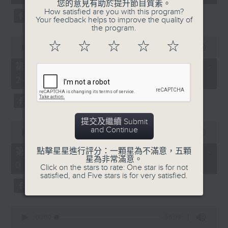
seconds
您的意見有助於提升節目質素。
3.「相望不相親」
How satisfied are you with this program?
Your feedback helps to improve the quality of
由 何非凡、羅艷卿 主唱
the program.
0
☆
☆
☆
☆
☆
seconds
00:00
56:09
of
56
第二部份 Part 2 (HKT 23:04 -
minutes,
4.「織女悲歌」
24:00)
9
seconds
由 盧秋萍 主唱
提交及繼續 Submit
0
and Continue
seconds
00:00
55:19
of
5.「唐宮驚艷」
55
第三部份 Part 3 (HKT 00:05 -
點擊星星進行評分：一顆星為不滿意，五顆
minutes,
星為非常滿意。
由 何華棧、尹飛燕 主唱
01:00)
19
Click on the stars to rate: One star is for not
seconds
satisfied, and Five stars is for very satisfied.
0
6.「桂枝寫狀」
seconds
00:00
56:09
of