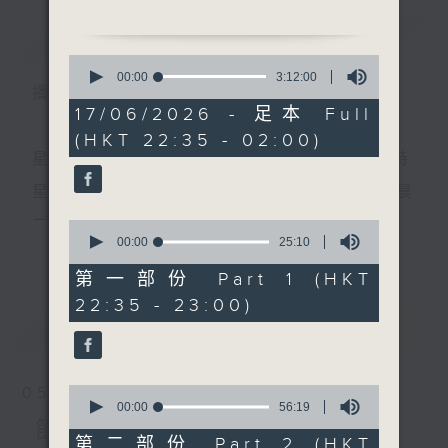
簡介
GIST
0
1.「芙蓉江畔吊秋魂」
seconds
00:00
3:12:00
播 出 時 間 ：
of
由 黃千歲 主唱
3
17/06/2026 - 足本 Full
hours,
(HKT 22:35 - 02:00)
12
minutes,
星 期 一 至 五 ： 晚 上 十 時 三 十 五 分 至 凌 晨 二 時
2.「潘生會妙嫦」
0
seconds
由 文千歲、盧秋萍 主唱
星期六、日及公眾假期：晚 上 十 時 二十 分 至 凌 晨
二 時
0
seconds
00:00
25:10
更多...
of
3.「莊周蝴蝶夢」
25
第一部份 Part 1 (HKT
由 新馬師曾、鳳凰女 主唱
minutes,
主 持 ：林瑋婷、龍玉聲、御玲瓏、丁家湘、藍煒婷、
22:35 - 23:00)
10
seconds
最新
黃可柔、馬崇恩、蕭桐、陳婉紅、紅萍、林玉琴、陳
LATEST
箋
4.「槐蔭別」
由 龍貫天、李鳳 主唱
0
05/08/2026
seconds
00:00
56:19
為顧及平日需要上班的聽眾，《戲曲之夜》安排在每
of
節目內容
56
第二部份 Part 2 (HKT