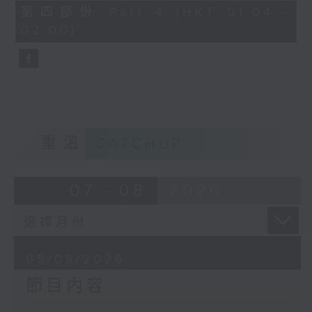
由 馬師曾、紅線女 主唱
56
第四部份 Part 4 (HKT 01:04 -
minutes,
02:00)
9
seconds
節目時間：0100-0200
節目名稱：潮劇欣賞
節目主持：紅萍
重溫
CATCHUP
「珍珠塔(二)」
07 - 08
2026
由 陳蘭、雪娟、廣玉 主唱
05/08/2026
節目內容