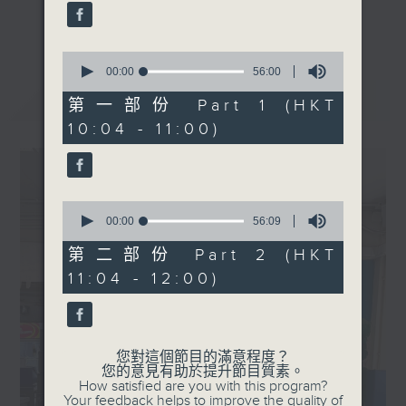
【成長學堂 - SEN與運動】
59
seconds
更多...
︰ #6 SEN的學術教育及體育
成長，就像打機升級，也是認識自己的旅程！
發展
0
季度客席主持：郭汝鏗 (香港
seconds
00:00
56:00
香港電台文教節目
of
特殊需要體育學院創辦人)
最新
LATEST
56
第一部份 Part 1 (HKT
嘉賓︰梁嘉齡 (高雷中學校
minutes,
《我的成長號》
10:04 - 11:00)
0
長)、羅佩儀 (SEN教育中心
seconds
導師)
逢星期日早上10:00-12:00
和你Level Up！！
【講得出做得到】︰中華聖潔
0
會靈風中學「健環大使」
seconds
00:00
56:09
of
嘉賓︰王凱民老師、龔雪瑤、
56
第二部份 Part 2 (HKT
潘詠恩
minutes,
11:04 - 12:00)
9
seconds
您對這個節目的滿意程度？
您的意見有助於提升節目質素。
How satisfied are you with this program?
Your feedback helps to improve the quality of