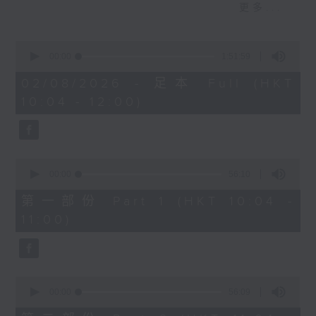
更多...
以說》演員
【校長早晨】：荃灣公立何傳耀紀念小學
0
朱慧敏校長、盧摰海 (小五)、陳施妤（小
seconds
00:00
1:51:59
of
五）、渝俊熙 (小一)、丘卓琳 (小二)
1
02/08/2026 - 足本 Full (HKT
hour,
10:04 - 12:00)
51
【成長有問題】︰點解有啲人無啦啦唔鍾意
minutes,
我？
59
seconds
【成長學堂 - ESG與青少年教育】︰#4 E
0
for Environment
seconds
00:00
56:10
of
季度客席主持：程詩灝 (生態教育及資源中心
56
第一部份 Part 1 (HKT 10:04 -
總監)
minutes,
11:00)
10
seconds
【講得出做得到】︰音樂劇《可不可以說》
演員
嘉賓： 陳瑞琳、陳柏朗
0
seconds
00:00
56:09
of
56