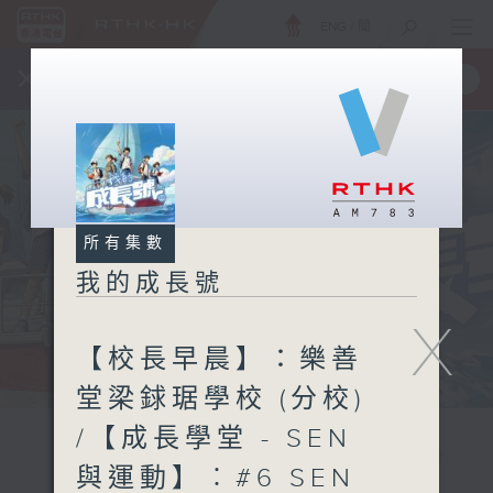
ENG
/
簡
×
全新 RTHK On The Go
取得
一手掌握 RTHK 電台、電視節目
所有集數
我的成長號
X
【校長早晨】：樂善
堂梁銶琚學校 (分校)
/【成長學堂 - SEN
與運動】︰#6 SEN