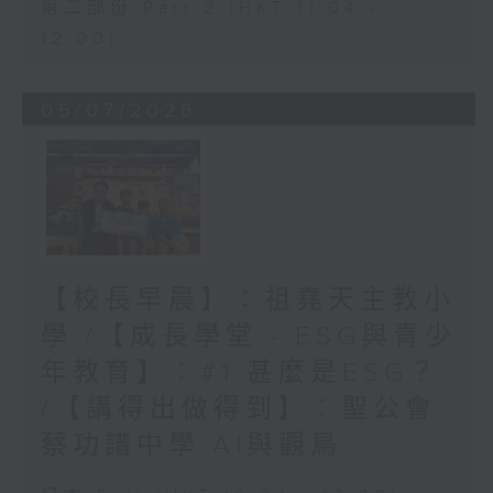
第二部份 Part 2 (HKT 11:04 -
12:00)
05/07/2026
【校長早晨】：祖堯天主教小
學 /【成長學堂 - ESG與青少
年教育】︰#1 甚麼是ESG？
/【講得出做得到】︰聖公會
蔡功譜中學 AI與觀鳥