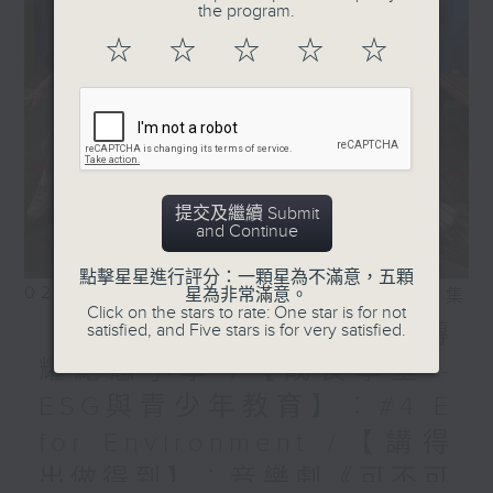
the program.
☆
☆
☆
☆
☆
提交及繼續 Submit
and Continue
點擊星星進行評分：一顆星為不滿意，五顆
02/08/2026
星為非常滿意。
相片集
Click on the stars to rate: One star is for not
【校長早晨】：荃灣公立何傳
satisfied, and Five stars is for very satisfied.
耀紀念小學 /【成長學堂 -
ESG與青少年教育】︰#4 E
for Environment /【講得
出做得到】︰音樂劇《可不可