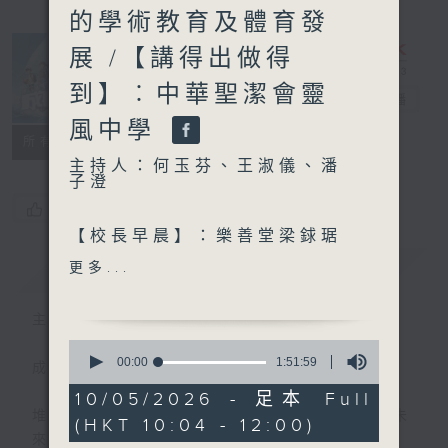
的學術教育及體育發
展 /【講得出做得
到】︰中華聖潔會靈
我的成長號
電台直播
風中學
所有集數
主持人：何玉芬、王淑儀、潘
子澄
您喜歡這個節目嗎?
【校長早晨】：樂善堂梁銶琚
學校 (分校)
簡介
GIST
更多...
劉鐵梅校長、梁淼晴 (小二)、
劉珈呈 (小一)、魏承遨 (小
主持人：何玉芬、王淑儀、潘子澄
一)、潘美欣 (小一)
0
seconds
00:00
1:51:59
成長路上，有誰沒有遇到過怪魔——
of
【成長有問題】︰點解頭髮唔
1
10/05/2026 - 足本 Full
可以過眉？
hour,
堆積如山的功課？難以捉摸的人際關係？對未
(HKT 10:04 - 12:00)
51
來的迷茫？
minutes,