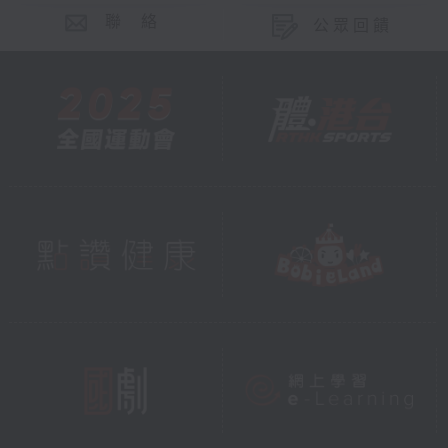
聯 絡
公眾回饋