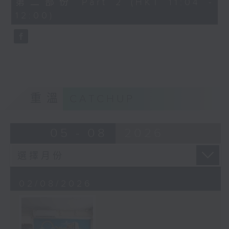
第二部份 Part 2 (HKT 11:04 -
minutes,
12:00)
9
seconds
重溫
CATCHUP
05 - 08
2026
02/08/2026