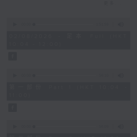
更多...
以說》演員
【校長早晨】：荃灣公立何傳耀紀念小學
0
朱慧敏校長、盧摰海 (小五)、陳施妤（小
seconds
00:00
1:51:59
of
五）、渝俊熙 (小一)、丘卓琳 (小二)
1
02/08/2026 - 足本 Full (HKT
hour,
10:04 - 12:00)
51
【成長有問題】︰點解有啲人無啦啦唔鍾意
minutes,
我？
59
seconds
【成長學堂 - ESG與青少年教育】︰#4 E
0
for Environment
seconds
00:00
56:10
of
季度客席主持：程詩灝 (生態教育及資源中心
56
第一部份 Part 1 (HKT 10:04 -
總監)
minutes,
11:00)
10
seconds
【講得出做得到】︰音樂劇《可不可以說》
演員
嘉賓： 陳瑞琳、陳柏朗
0
seconds
00:00
56:09
of
56