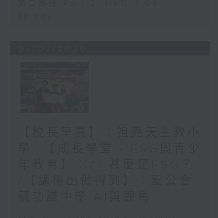
第二部份 Part 2 (HKT 11:04 -
12:00)
05/07/2026
【校長早晨】：祖堯天主教小
學 /【成長學堂 - ESG與青少
年教育】︰#1 甚麼是ESG？
/【講得出做得到】︰聖公會
蔡功譜中學 AI與觀鳥