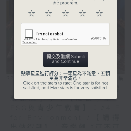
the program.
☆
☆
☆
☆
☆
提交及繼續 Submit
and Continue
點擊星星進行評分：一顆星為不滿意，五顆
02/08/2026
星為非常滿意。
相片集
Click on the stars to rate: One star is for not
【校長早晨】：荃灣公立何傳
satisfied, and Five stars is for very satisfied.
耀紀念小學 /【成長學堂 -
ESG與青少年教育】︰#4 E
for Environment /【講得
出做得到】︰音樂劇《可不可