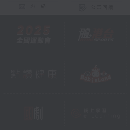
聯 絡
公眾回饋