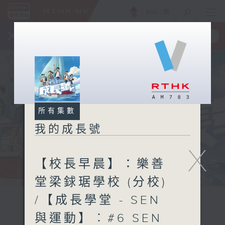
ENG
/
簡
×
全新 RTHK On The Go
取得
一手掌握 RTHK 電台、電視節目
所有集數
我的成長號
X
【校長早晨】：樂善
堂梁銶琚學校 (分校)
/【成長學堂 - SEN
與運動】︰#6 SEN