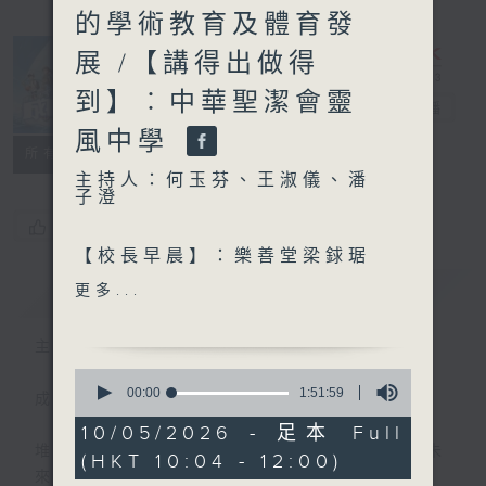
的學術教育及體育發
展 /【講得出做得
到】︰中華聖潔會靈
我的成長號
電台直播
風中學
所有集數
主持人：何玉芬、王淑儀、潘
子澄
您喜歡這個節目嗎?
【校長早晨】：樂善堂梁銶琚
學校 (分校)
簡介
GIST
更多...
劉鐵梅校長、梁淼晴 (小二)、
劉珈呈 (小一)、魏承遨 (小
主持人：何玉芬、王淑儀、潘子澄
一)、潘美欣 (小一)
0
seconds
00:00
1:51:59
成長路上，有誰沒有遇到過怪魔——
of
【成長有問題】︰點解頭髮唔
1
10/05/2026 - 足本 Full
可以過眉？
hour,
堆積如山的功課？難以捉摸的人際關係？對未
(HKT 10:04 - 12:00)
51
來的迷茫？
minutes,