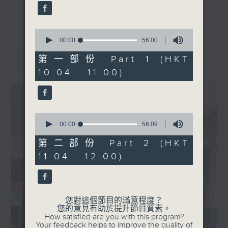
【成長學堂 - SEN與運動】
59
seconds
更多...
︰ #6 SEN的學術教育及體育
成長，就像打機升級，也是認識自己的旅程！
發展
0
季度客席主持：郭汝鏗 (香港
seconds
00:00
56:00
香港電台文教節目
of
特殊需要體育學院創辦人)
最新
LATEST
56
第一部份 Part 1 (HKT
嘉賓︰梁嘉齡 (高雷中學校
minutes,
《我的成長號》
10:04 - 11:00)
0
長)、羅佩儀 (SEN教育中心
seconds
導師)
逢星期日早上10:00-12:00
和你Level Up！！
【講得出做得到】︰中華聖潔
0
會靈風中學「健環大使」
seconds
00:00
56:09
of
嘉賓︰王凱民老師、龔雪瑤、
56
第二部份 Part 2 (HKT
潘詠恩
minutes,
11:04 - 12:00)
9
seconds
您對這個節目的滿意程度？
您的意見有助於提升節目質素。
How satisfied are you with this program?
Your feedback helps to improve the quality of