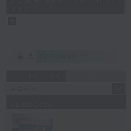
第二部份 Part 2 (HKT 11:04 -
minutes,
12:00)
9
seconds
重溫
CATCHUP
05 - 08
2026
02/08/2026