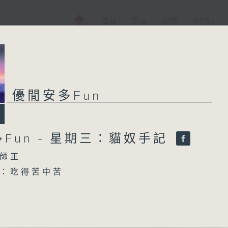
電視
電台
新聞
WEB+
優閒安多Fun
優閒安多Fun
Fun - 星期三：貓奴手記
所有集數
師正
您喜歡這個節目嗎?
：吃得苦中苦
必（彭家麗）
主持人：陳師正
許志安、陳慧珊）
德蘭）
星期一至五，經過一天的辛勞，陳師正邀請