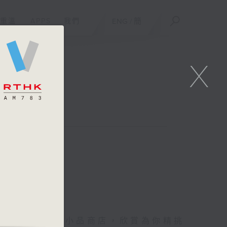
重溫
APPS
我們
ENG
/
簡
X
你進入她的生活小品商店，欣賞為你精挑