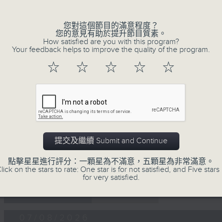
沈殿霞/歐陽振華/關詠荷/秦沛/宣萱/張可頣
雲吞（鄧小巧）
您對這個節目的滿意程度？
還是會寂寞（陳綺貞）
您的意見有助於提升節目質素。
How satisfied are you with this program?
環遊世界：即將消失的8大世界美景(2)
Your feedback helps to improve the quality of the program.
0
☆
☆
☆
☆
☆
seconds
00:00
of
56
07/08/2026 - 足本 Full (HKT 19:04
minutes,
0
seconds
Volume
90%
提交及繼續 Submit and Continue
點擊星星進行評分：一顆星為不滿意，五顆星為非常滿意。
lick on the stars to rate: One star is for not satisfied, and Five stars 
for very satisfied.
07 - 08
2026
07/08/2026