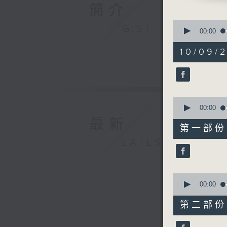
苦戀（葉振
簡介
成功需苦幹
0
GIST
苦瓜（陳奕
seconds
00:00
of
幸運是我（
1
10/09/2
青年人（許
hour,
20
貓奴手記：
minutes,
59
seconds
90%
0
seconds
00:00
of
最新
25
第一部份 P
minutes,
10
LATEST
seconds
90%
0
seconds
00:00
of
56
第二部份 P
minutes,
9
seconds