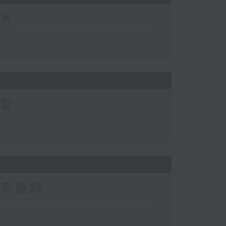
世界
有營
然奇趣錄