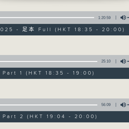
棠、鄔馬利）
細選的靚歌和生活資訊，驅走生活的疲勞，享
（譚詠麟）
迅）
1:20:59
葉德嫻）
025 - 足本 Full (HKT 18:35 - 20:00)
冠傑）
愛貓之城（上）
Volume
07/08/2026
25:10
優閒安多Fun - 星期五 : 環遊世界
art 1 (HKT 18:35 - 19:00)
七點鐘歌單：民以食為先
Volume
陸小鳳（鄭少秋）
佛跳牆（許冠傑）
56:09
义燒包（徐小鳳）
雲吞麵
art 2 (HKT 19:04 - 20:00)
Mamma Mia 美味天王
Volume