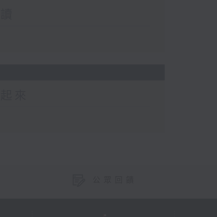
閱讀
動起來
公眾回饋