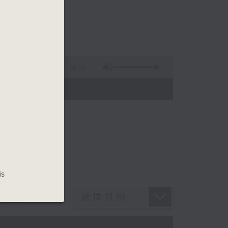
56:00
 - 20:00)
is