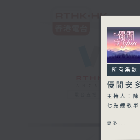
所有集數
優閒安多
電台直播
主持人：陳
七點鐘歌單
何故何苦何
更多...
苦口良藥（
情苦惱（張