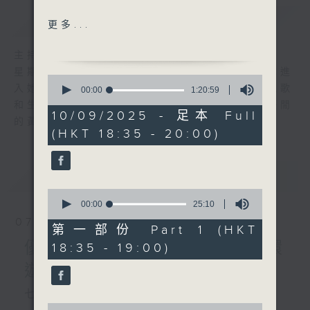
簡介
GIST
何故何苦何必（彭家麗）
更多...
苦口良藥（許志安、陳慧珊）
情苦惱（張德蘭）
主持人：陳師正
苦戀（葉振棠、鄔馬利）
星期一至五，經過一天的辛勞，陳師正邀請你進
0
成功需苦幹（譚詠麟）
入她的生活小品商店，欣賞為你精挑細選的靚歌
seconds
00:00
1:20:59
of
苦瓜（陳奕迅）
和生活資訊，驅走生活的疲勞，享受一個個優閒
1
10/09/2025 - 足本 Full
幸運是我（葉德嫻）
的黃昏！
hour,
(HKT 18:35 - 20:00)
20
青年人（許冠傑）
minutes,
貓奴手記：愛貓之城（上）
59
seconds
最新
LATEST
0
seconds
00:00
25:10
of
07/08/2026
25
第一部份 Part 1 (HKT
minutes,
優閒安多Fun - 星期五 : 環
18:35 - 19:00)
10
seconds
遊世界
七點鐘歌單：民以食為先
0