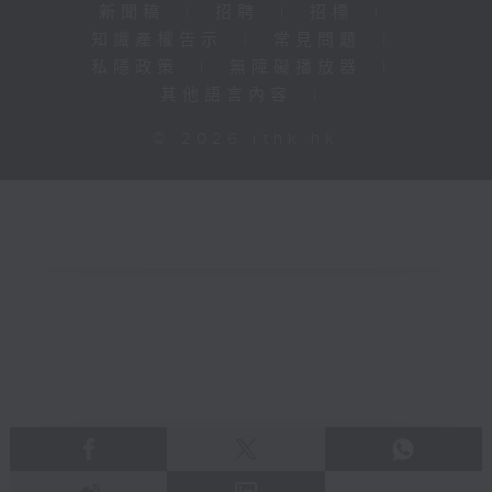
新聞稿
|
招聘
|
招標
|
知識產權告示
|
常見問題
|
私隱政策
|
無障礙播放器
|
其他語言內容
|
© 2026 rthk.hk