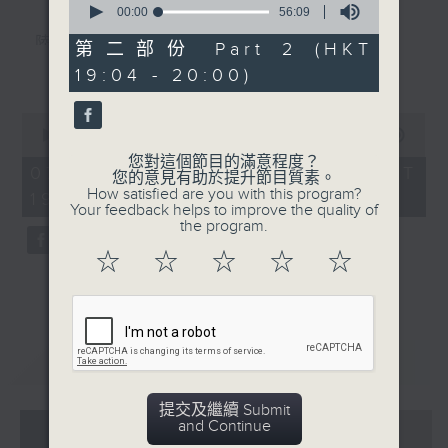
seconds
00:00
56:09
of
陸小鳳（鄭少秋）
56
第二部份 Part 2 (HKT
minutes,
更多...
19:04 - 20:00)
佛跳牆（許冠傑）
9
seconds
义燒包（徐小鳳）
0
seconds
00:00
56:00
雲吞麵
of
您對這個節目的滿意程度？
56
07/08/2026 - 足本 Full (HKT
Mamma Mia 美味天王
您的意見有助於提升節目質素。
minutes,
How satisfied are you with this program?
19:04 - 20:00)
0
沈殿霞/歐陽振華/關詠荷/秦沛/宣萱/張
Your feedback helps to improve the quality of
seconds
the program.
可頣
☆
☆
☆
☆
☆
雲吞（鄧小巧）
還是會寂寞（陳綺貞）
環遊世界：即將消失的8大世界美景(2)
重溫
CATCHUP
提交及繼續 Submit
07 - 08
2026
and Continue