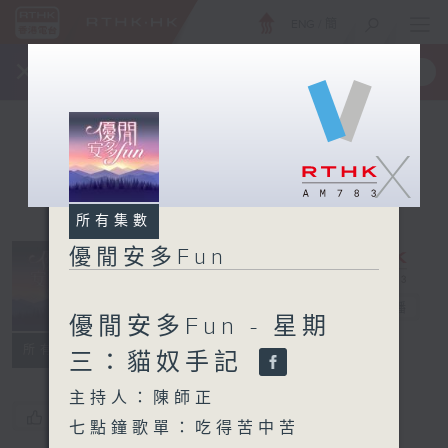
ENG
/
簡
×
全新 RTHK On The Go
取得
一手掌握 RTHK 電台、電視節目
X
所有集數
優閒安多Fun
優閒安多Fun
電台直播
優閒安多Fun - 星期
所有集數
三：貓奴手記
主持人：陳師正
您喜歡這個節目嗎?
七點鐘歌單：吃得苦中苦