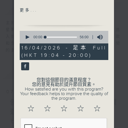
簡介
GIST
Hotel California
更多...
(Eagles)
Heartbreak Hotel (Elvis
主持人：陳師正
Presley)
星期一至五，經過一天的辛勞，陳師正邀請你進
0
傷心酒店（何嘉麗）
入她的生活小品商店，欣賞為你精挑細選的靚歌
seconds
00:00
56:00
of
酒店大堂（吳國敬）
和生活資訊，驅走生活的疲勞，享受一個個優閒
56
16/04/2026 - 足本 Full
Love Hotel (周華健)
的黃昏！
minutes,
(HKT 19:04 - 20:00)
0
花店（陳慧嫻）
seconds
日出時讓街燈安睡（張學友）
陽光空氣（威利）
最新
LATEST
您對這個節目的滿意程度？
食得有營：香草（2）
您的意見有助於提升節目質素。
How satisfied are you with this program?
07/08/2026
Your feedback helps to improve the quality of
the program.
優閒安多Fun - 星期五 : 環
☆
☆
☆
☆
☆
遊世界
七點鐘歌單：民以食為先