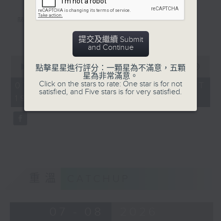
陸小鳳（鄭少秋）
更多...
佛跳牆（許冠傑）
提交及繼續 Submit
and Continue
义燒包（徐小鳳）
0
seconds
00:00
56:00
點擊星星進行評分：一顆星為不滿意，五顆
雲吞麵
of
星為非常滿意。
56
Click on the stars to rate: One star is for not
07/08/2026 - 足本 Full (HKT
Mamma Mia 美味天王
minutes,
satisfied, and Five stars is for very satisfied.
19:04 - 20:00)
0
沈殿霞/歐陽振華/關詠荷/秦沛/宣萱/張
seconds
可頣
雲吞（鄧小巧）
還是會寂寞（陳綺貞）
環遊世界：即將消失的8大世界美景(2)
重溫
CATCHUP
07 - 08
2026