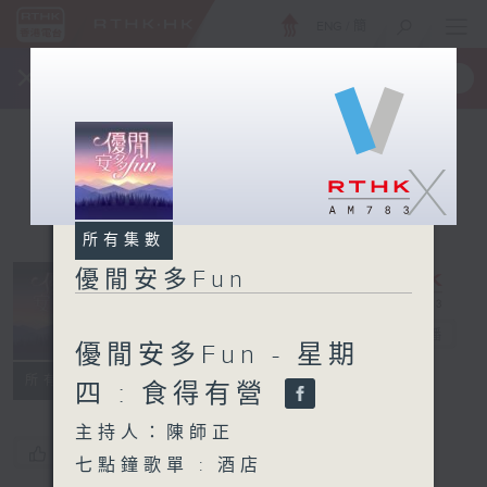
ENG
/
簡
×
全新 RTHK On The Go
取得
一手掌握 RTHK 電台、電視節目
X
所有集數
優閒安多Fun
優閒安多Fun
電台直播
優閒安多Fun - 星期
所有集數
四 : 食得有營
主持人：陳師正
您喜歡這個節目嗎?
七點鐘歌單 : 酒店