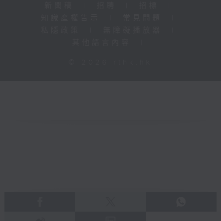
新聞稿
|
招聘
|
招標
|
知識產權告示
|
常見問題
|
私隱政策
|
無障礙播放器
|
其他語言內容
|
© 2026 rthk.hk