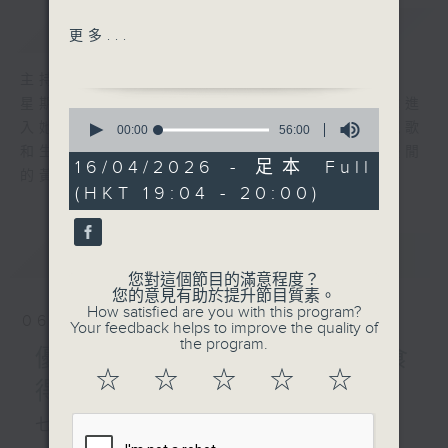
簡介
GIST
Hotel California
更多...
(Eagles)
Heartbreak Hotel (Elvis
主持人：陳師正
Presley)
星期一至五，經過一天的辛勞，陳師正邀請你進
0
傷心酒店（何嘉麗）
入她的生活小品商店，欣賞為你精挑細選的靚歌
seconds
00:00
56:00
of
酒店大堂（吳國敬）
和生活資訊，驅走生活的疲勞，享受一個個優閒
56
16/04/2026 - 足本 Full
Love Hotel (周華健)
的黃昏！
minutes,
(HKT 19:04 - 20:00)
0
花店（陳慧嫻）
seconds
日出時讓街燈安睡（張學友）
陽光空氣（威利）
最新
LATEST
您對這個節目的滿意程度？
食得有營：香草（2）
您的意見有助於提升節目質素。
How satisfied are you with this program?
06/08/2026
Your feedback helps to improve the quality of
the program.
優閒安多Fun - 星期四 : 食
☆
☆
☆
☆
☆
得有營
七點鐘歌單：密碼