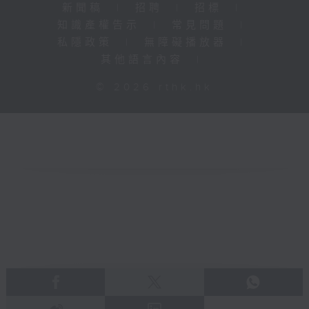
新聞稿
|
招聘
|
招標
|
知識產權告示
|
常見問題
|
私隱政策
|
無障礙播放器
|
其他語言內容
|
© 2026 rthk.hk