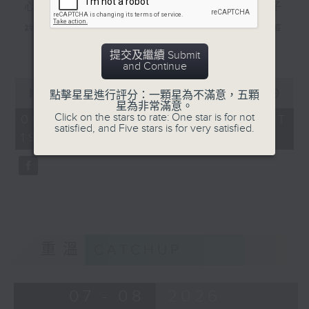
心裡有個謎（羅文） 數字人生（林子
祥） 風裡密碼（郭富城） 秘密（李蕙
更多...
敏） 秘密（張震嶽） 無間道（劉德華、
提交及繼續 Submit
and Continue
梁朝偉） 彌敦道（洪卓立）
0
seconds
00:00
56:00
點擊星星進行評分：一顆星為不滿意，五顆
食得有型：原型食物(2)
of
星為非常滿意。
56
Click on the stars to rate: One star is for not
06/08/2026 - 足本 Full (HKT
minutes,
satisfied, and Five stars is for very satisfied.
19:04 - 20:00)
0
seconds
重溫
CATCHUP
07 - 08
2026