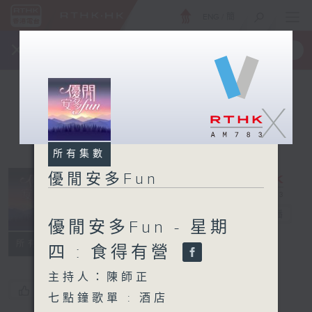
ENG
/
簡
×
全新 RTHK On The Go
取得
一手掌握 RTHK 電台、電視節目
X
所有集數
優閒安多Fun
優閒安多Fun
電台直播
優閒安多Fun - 星期
所有集數
四 : 食得有營
主持人：陳師正
您喜歡這個節目嗎?
七點鐘歌單 : 酒店